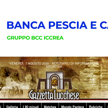
VENERDÌ, 7 AGOSTO 2026 - NOTIZIARIO DI INFORMAZIONE
SPORTIVA
i
Galleria
I 90 minuti
Matches
Mondo Pantera
Rubriche