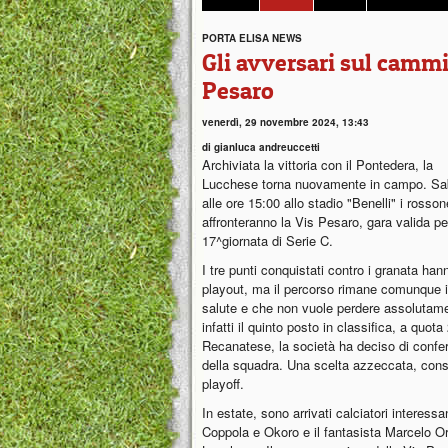
PORTA ELISA NEWS
Gli avversari sul cammi
Pesaro
venerdì, 29 novembre 2024, 13:43
di gianluca andreuccetti
Archiviata la vittoria con il Pontedera, la
Lucchese torna nuovamente in campo. Sa
alle ore 15:00 allo stadio "Benelli" i rosson
affronteranno la Vis Pesaro, gara valida pe
17^giornata di Serie C.
I tre punti conquistati contro i granata ha
playout, ma il percorso rimane comunque in 
salute e che non vuole perdere assolutamen
infatti il quinto posto in classifica, a quota
Recanatese, la società ha deciso di confer
della squadra. Una scelta azzeccata, cons
playoff.
In estate, sono arrivati calciatori interess
Coppola e Okoro e il fantasista Marcelo Or