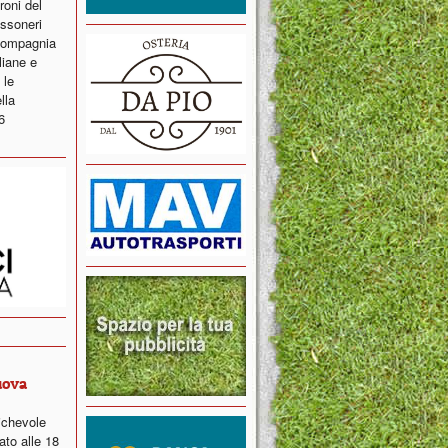
roni del
ossoneri
 compagnia
liane e
 le
lla
6
uova
ichevole
ato alle 18