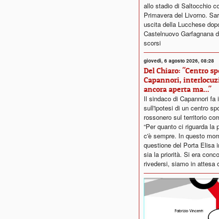
allo stadio di Saltocchio co
Primavera del Livorno. Sar
uscita della Lucchese dopo i
Castelnuovo Garfagnana de
scorsi
giovedì, 6 agosto 2026, 08:28
Del Chiaro: "Centro sp
Capannori, interlocuz
ancora aperta ma..."
Il sindaco di Capannori fa 
sull'ipotesi di un centro sp
rossonero sul territorio co
“Per quanto ci riguarda la p
c'è sempre. In questo mom
questione del Porta Elisa
sia la priorità. Si era conc
rivedersi, siamo in attesa d