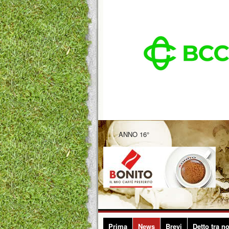
ANNO 16°
Prima
News
Brevi
Detto tra no