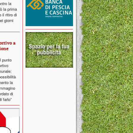
ntro la
ò la prima
l ritiro di
i giorni
ortivo a
ione
il punto
ortivo
munale:
ossibilità
ento la
 immagino
ordato di
i farlo”