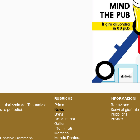
RUBRICHE
INFORMAZIONI
a autorizzata dal Tribunale di
Prima
Redazione
tro periodici.
News
Scrivi al giornale
Brevi
Pubblicità
Detto tra noi
Privacy
Galleria
I 90 minuti
Matches
Mondo Pantera
 Creative Commons
.