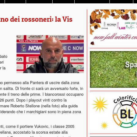
no dei rossoneri: la Vis
bato
eri
r la
nno permesso alla Pantera di uscire dalla zona
salita. Di fronte ci sarà un avversario forte, in
te il treno delle prime. I biancorossi occupano
 26 punti. Dopo i playout vinti contro la
mare Roberto Stellone (nella foto) alla guida
iderando che i marchigiani sono in piena zona
anti, come il portiere Vukovic, i classe 2005
ellana, accostato la scorsa estate alla