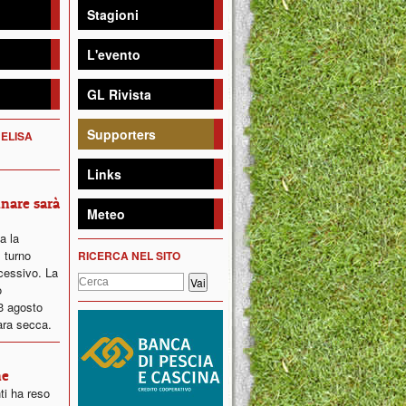
Stagioni
L'evento
GL Rivista
Supporters
 ELISA
Links
inare sarà
Meteo
ta la
 turno
RICERCA NEL SITO
ccessivo. La
o
23 agosto
ara secca.
ne
ti ha reso