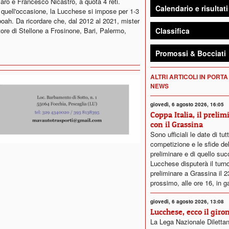
aro è Francesco Nicastro, a quota 4 reti.
Calendario e risultati
n quell'occasione, la Lucchese si impose per 1-3
eboah. Da ricordare che, dal 2012 al 2021, mister
Classifica
atore di Stellone a Frosinone, Bari, Palermo,
Promossi & Bocciati
ALTRI ARTICOLI IN PORTA
NEWS
giovedì, 6 agosto 2026, 16:05
Coppa Italia, il prelim
con il Grassina
Sono ufficiali le date di tut
competizione e le sfide del
preliminare e di quello su
Lucchese disputerà il turn
preliminare a Grassina il 
prossimo, alle ore 16, in g
giovedì, 6 agosto 2026, 13:08
Lucchese, ecco il giro
La Lega Nazionale Dilettan