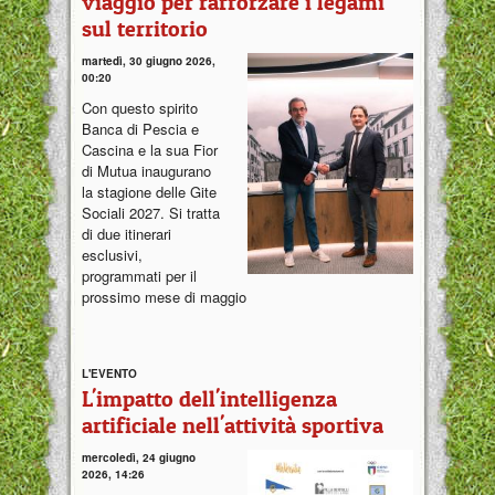
viaggio per rafforzare i legami
sul territorio
martedì, 30 giugno 2026,
00:20
Con questo spirito
Banca di Pescia e
Cascina e la sua Fior
di Mutua inaugurano
la stagione delle Gite
Sociali 2027. Si tratta
di due itinerari
esclusivi,
programmati per il
prossimo mese di maggio
L'EVENTO
L'impatto dell'intelligenza
artificiale nell'attività sportiva
mercoledì, 24 giugno
2026, 14:26