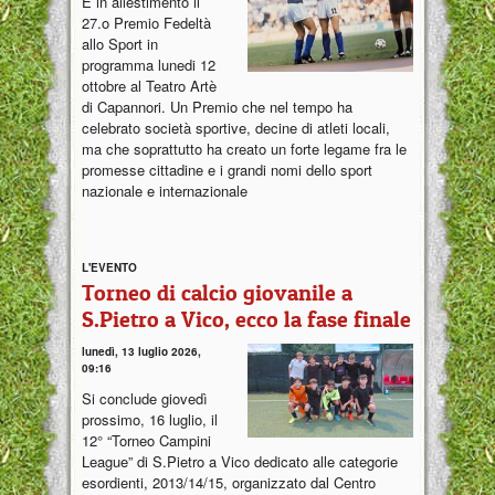
È in allestimento il
27.o Premio Fedeltà
allo Sport in
programma lunedi 12
ottobre al Teatro Artè
di Capannori. Un Premio che nel tempo ha
celebrato società sportive, decine di atleti locali,
ma che soprattutto ha creato un forte legame fra le
promesse cittadine e i grandi nomi dello sport
nazionale e internazionale
L'EVENTO
Torneo di calcio giovanile a
S.Pietro a Vico, ecco la fase finale
lunedì, 13 luglio 2026,
09:16
Si conclude giovedì
prossimo, 16 luglio, il
12° “Torneo Campini
League” di S.Pietro a Vico dedicato alle categorie
esordienti, 2013/14/15, organizzato dal Centro