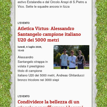
estivo Estalandia e dal Circolo Anspi di S.Pietro a
Vico. Sette le squadre ancora in lizza
L'EVENTO
Atletica Virtus: Alessandro
Santangelo campione italiano
U20 dei 5000 metri
lunedì, 6 luglio 2026,
15:43
Alessandro
Santangelo strappa in
volata il prestigioso
titolo di campione
italiano U20 dei 5000 metri, Andreas Ghilarducci
bronzo tricolore nei 3000 siepi
L'EVENTO
Condividere la bellezza di un