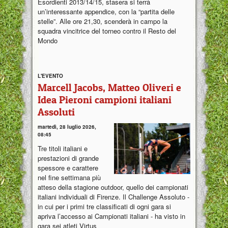
Esordienti 2013/14/15, stasera si terrà
un’interessante appendice, con la “partita delle
stelle”. Alle ore 21,30, scenderà in campo la
squadra vincitrice del torneo contro il Resto del
Mondo
L'EVENTO
Marcell Jacobs, Matteo Oliveri e
Idea Pieroni campioni italiani
Assoluti
martedì, 28 luglio 2026,
08:45
Tre titoli italiani e
prestazioni di grande
spessore e carattere
nel fine settimana più
atteso della stagione outdoor, quello dei campionati
italiani individuali di Firenze. Il Challenge Assoluto -
in cui per i primi tre classificati di ogni gara si
apriva l’accesso ai Campionati italiani - ha visto in
gara sei atleti Virtus