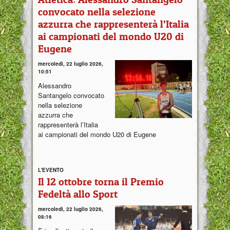
convocato nella selezione
azzurra che rappresenterà l’Italia
ai campionati del mondo U20 di
Eugene
mercoledì, 22 luglio 2026,
10:51
Alessandro
Santangelo convocato
nella selezione
azzurra che
rappresenterà l’Italia
ai campionati del mondo U20 di Eugene
L'EVENTO
Il 12 ottobre torna il Premio
Fedeltà allo Sport
mercoledì, 22 luglio 2026,
08:16