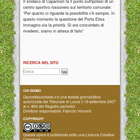
Il sindaco di Capannori fa il punto sull'ipotesi di un
centro sportivo rossonero sul territorio comunale:
“Per quanto ci riguarda la possibilità c'è sempre. In
questo momento la questione del Porta Elisa
immagino sia la priorità. Si era concordato di
rivedersi, siamo in attesa di farlo”
RICERCA NEL SITO
CHI SIAMO
Gazzettalucchese.it
è una testata giornalistica
autorizzata dal Tribunale di Lucca il 19 settembre 2007
al n. 864 del Registro periodici.
Direttore responsabile: Fabrizio Vincenti.
COPYRIGHT
Questa opera è pubblicata sotto una
Licenza Creative
Commons
.