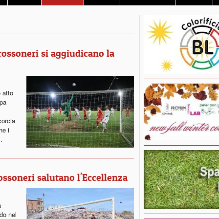
rossoneri si aggiudicano la
 atto
ppa
corcia
he i
.
ossoneri salutano l'Eccellenza
a
ndo nel