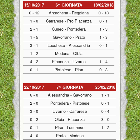
15/10/2017
6^ GIORNATA
18/02/2018
0 - 12
Arzachena - Reggiana
0 - 13
1 - 0
Carrarese - Pro Piacenza
0 - 1
2 - 1
Cuneo - Pontedera
1 - 3
1 - 5
Gavorrano - Prato
1 - 3
3 - 1
Lucchese - Alessandria
0 - 1
1 - 2
Modena - Olbia
4 - 2
Piacenza - Livorno
1 - 4
0 - 1
Pistoiese - Pisa
0 - 3
22/10/2017
7^ GIORNATA
25/02/2018
6 - 0
Alessandria - Gavorrano
1 - 1
2 - 0
Pontedera - Pistoiese
0 - 1
3 - 0
Livorno - Carrarese
0 - 4
0 - 2
Olbia - Piacenza
3 - 0
0 - 1
Pisa - Lucchese
1 - 2
4 - 0
Prato - Modena