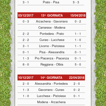
3 - 1
Prato - Pisa
5 - 3
03/12/2017
13^ GIORNATA
15/04/2018
0 - 3
Arzachena - Gavorrano
0 - 2
Carrarese - Modena
2 - 2
Pontedera - Prato
1 - 1
2 - 2
Cuneo - Lucchese
1 - 0
3 - 1
Livorno - Pistoiese
1 - 1
0 - 1
Pisa - Alessandria
0 - 1
1 - 3
Pro Piacenza - Piacenza
0 - 1
6 - 0
Reggiana - Olbia
5 - 0
10/12/2017
14^ GIORNATA
22/04/2018
2 - 0
Alessandria - Pontedera
2 - 0
1 - 3
Gavorrano - Cuneo
0 - 2
1 - 0
Lucchese - Pistoiese
0 - 1
Modena - Arzachena