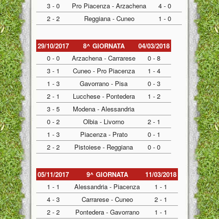
3 - 0
Pro Piacenza - Arzachena
4 - 0
2 - 2
Reggiana - Cuneo
1 - 0
29/10/2017
8^ GIORNATA
04/03/2018
0 - 0
Arzachena - Carrarese
0 - 8
3 - 1
Cuneo - Pro Piacenza
1 - 4
1 - 3
Gavorrano - Pisa
0 - 3
2 - 1
Lucchese - Pontedera
1 - 2
3 - 5
Modena - Alessandria
0 - 2
Olbia - Livorno
2 - 1
1 - 3
Piacenza - Prato
0 - 1
2 - 2
Pistoiese - Reggiana
0 - 0
05/11/2017
9^ GIORNATA
11/03/2018
1 - 1
Alessandria - Piacenza
1 - 1
4 - 3
Carrarese - Cuneo
2 - 1
2 - 2
Pontedera - Gavorrano
1 - 1