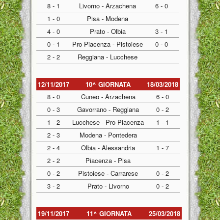
8 - 1
Livorno - Arzachena
6 - 0
1 - 0
Pisa - Modena
4 - 0
Prato - Olbia
3 - 1
0 - 1
Pro Piacenza - Pistoiese
0 - 0
2 - 2
Reggiana - Lucchese
12/11/2017
10^ GIORNATA
18/03/2018
8 - 0
Cuneo - Arzachena
6 - 0
0 - 3
Gavorrano - Reggiana
0 - 2
1 - 2
Lucchese - Pro Piacenza
1 - 1
2 - 3
Modena - Pontedera
2 - 4
Olbia - Alessandria
1 - 7
2 - 2
Piacenza - Pisa
0 - 2
Pistoiese - Carrarese
0 - 2
3 - 2
Prato - Livorno
0 - 2
19/11/2017
11^ GIORNATA
25/03/2018