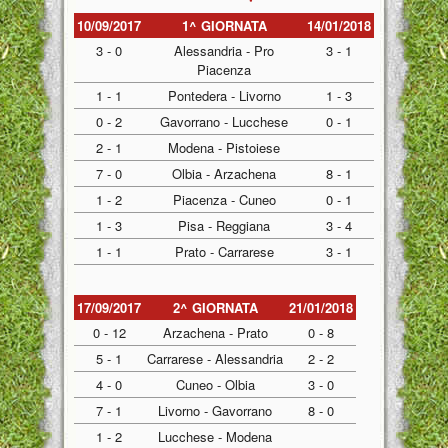
10/09/2017
1^ GIORNATA
14/01/2018
3 - 0
Alessandria - Pro
3 - 1
Piacenza
1 - 1
Pontedera - Livorno
1 - 3
0 - 2
Gavorrano - Lucchese
0 - 1
2 - 1
Modena - Pistoiese
7 - 0
Olbia - Arzachena
8 - 1
1 - 2
Piacenza - Cuneo
0 - 1
1 - 3
Pisa - Reggiana
3 - 4
1 - 1
Prato - Carrarese
3 - 1
17/09/2017
2^ GIORNATA
21/01/2018
0 - 12
Arzachena - Prato
0 - 8
5 - 1
Carrarese - Alessandria
2 - 2
4 - 0
Cuneo - Olbia
3 - 0
7 - 1
Livorno - Gavorrano
8 - 0
1 - 2
Lucchese - Modena