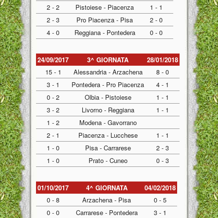
2 - 2
Pistoiese - Piacenza
1 - 1
2 - 3
Pro Piacenza - Pisa
2 - 0
4 - 0
Reggiana - Pontedera
0 - 0
24/09/2017
3^ GIORNATA
28/01/2018
15 - 1
Alessandria - Arzachena
8 - 0
3 - 1
Pontedera - Pro Piacenza
4 - 1
0 - 2
Olbia - Pistoiese
1 - 1
3 - 2
Livorno - Reggiana
1 - 1
1 - 2
Modena - Gavorrano
2 - 1
Piacenza - Lucchese
1 - 1
1 - 0
Pisa - Carrarese
2 - 3
1 - 0
Prato - Cuneo
0 - 3
01/10/2017
4^ GIORNATA
04/02/2018
0 - 8
Arzachena - Pisa
0 - 5
0 - 0
Carrarese - Pontedera
3 - 1