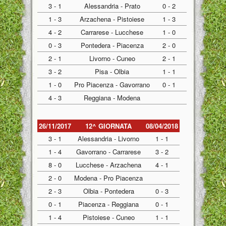
3 - 1
Alessandria - Prato
0 - 2
1 - 3
Arzachena - Pistoiese
1 - 3
4 - 2
Carrarese - Lucchese
1 - 0
0 - 3
Pontedera - Piacenza
2 - 0
2 - 1
Livorno - Cuneo
2 - 1
3 - 2
Pisa - Olbia
1 - 1
1 - 0
Pro Piacenza - Gavorrano
0 - 1
4 - 3
Reggiana - Modena
26/11/2017
12^ GIORNATA
08/04/2018
3 - 1
Alessandria - Livorno
1 - 1
1 - 4
Gavorrano - Carrarese
3 - 2
8 - 0
Lucchese - Arzachena
4 - 1
2 - 0
Modena - Pro Piacenza
2 - 3
Olbia - Pontedera
0 - 3
0 - 1
Piacenza - Reggiana
0 - 1
1 - 4
Pistoiese - Cuneo
1 - 1