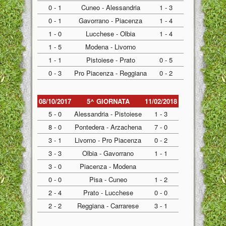
0 - 1
Cuneo - Alessandria
1 - 3
0 - 1
Gavorrano - Piacenza
1 - 4
1 - 0
Lucchese - Olbia
1 - 4
1 - 5
Modena - Livorno
1 - 1
Pistoiese - Prato
0 - 5
0 - 3
Pro Piacenza - Reggiana
0 - 2
08/10/2017
5^ GIORNATA
11/02/2018
5 - 0
Alessandria - Pistoiese
1 - 3
8 - 0
Pontedera - Arzachena
7 - 0
3 - 1
Livorno - Pro Piacenza
0 - 2
3 - 3
Olbia - Gavorrano
1 - 1
3 - 0
Piacenza - Modena
0 - 0
Pisa - Cuneo
1 - 2
2 - 4
Prato - Lucchese
0 - 0
2 - 2
Reggiana - Carrarese
3 - 1