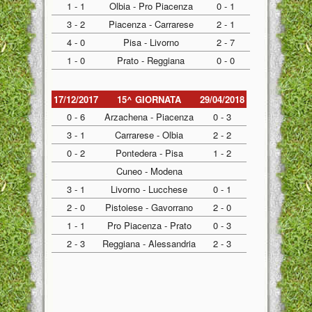
1 - 1
Olbia - Pro Piacenza
0 - 1
3 - 2
Piacenza - Carrarese
2 - 1
4 - 0
Pisa - Livorno
2 - 7
1 - 0
Prato - Reggiana
0 - 0
17/12/2017
15^ GIORNATA
29/04/2018
0 - 6
Arzachena - Piacenza
0 - 3
3 - 1
Carrarese - Olbia
2 - 2
0 - 2
Pontedera - Pisa
1 - 2
Cuneo - Modena
3 - 1
Livorno - Lucchese
0 - 1
2 - 0
Pistoiese - Gavorrano
2 - 0
1 - 1
Pro Piacenza - Prato
0 - 3
2 - 3
Reggiana - Alessandria
2 - 3