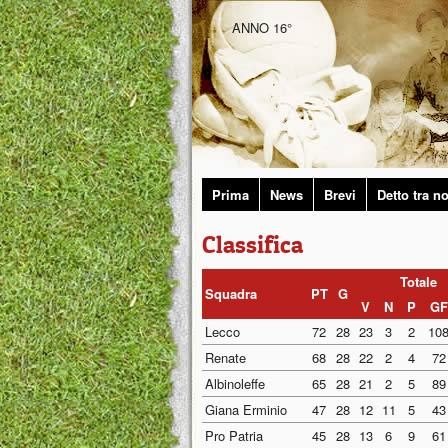
ANNO 16°
Prima
News
Brevi
Detto tra no
Classifica
Totale
Squadra
PT
G
V
N
P
GF
Lecco
72
28
23
3
2
10
Renate
68
28
22
2
4
72
Albinoleffe
65
28
21
2
5
89
Giana Erminio
47
28
12
11
5
43
Pro Patria
45
28
13
6
9
61