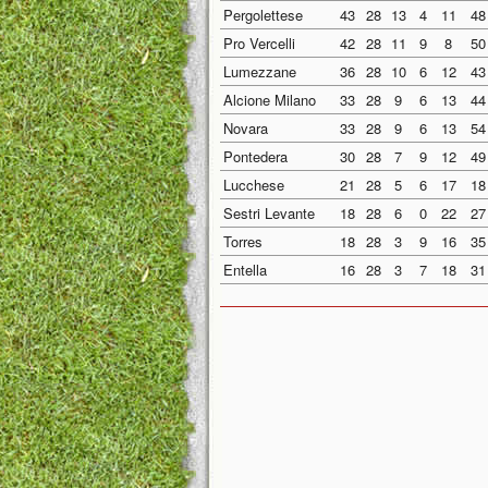
Pergolettese
43
28
13
4
11
48
Pro Vercelli
42
28
11
9
8
50
Lumezzane
36
28
10
6
12
43
Alcione Milano
33
28
9
6
13
44
Novara
33
28
9
6
13
54
Pontedera
30
28
7
9
12
49
Lucchese
21
28
5
6
17
18
Sestri Levante
18
28
6
0
22
27
Torres
18
28
3
9
16
35
Entella
16
28
3
7
18
31