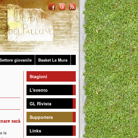
Settore giovanile
Basket Le Mura
Stagioni
L'evento
GL Rivista
Supporters
inare sarà
Links
ta la