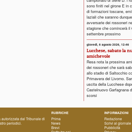
campionato di Serie D: i r
sono finiti nel girone E in
di formazioni toscane, emi
laziali che saranno dunque
avversarie dei rossoneri ne
stagione che comincerà il 
settembre prossimo
giovedì, 6 agosto 2026, 12:46
Lucchese, sabato la n
amichevole
Resa nota la prossima am
dei rossoneri che sarà sab
allo stadio di Saltocchio co
Primavera del Livorno. Sar
uscita della Lucchese dopo i
Castelnuovo Garfagnana de
scorsi
RUBRICHE
INFORMAZIONI
a autorizzata dal Tribunale di
Prima
Redazione
tro periodici.
News
Scrivi al giornale
Brevi
Pubblicità
Detto tra noi
Privacy