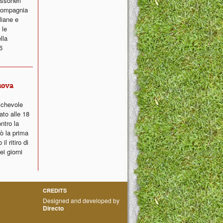
ossoneri
 compagnia
liane e
 le
lla
6
uova
ichevole
ato alle 18
ntro la
ò la prima
l ritiro di
i giorni
CREDITS
Designed and developed by
Directo