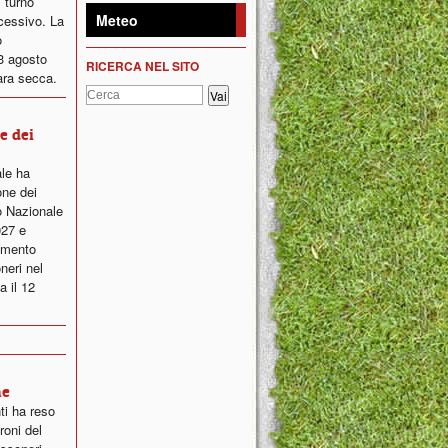
 turno
Meteo
ccessivo. La
o
23 agosto
RICERCA NEL SITO
ara secca.
ne dei
ale ha
one dei
o Nazionale
027 e
lamento
neri nel
a il 12
ne
ti ha reso
roni del