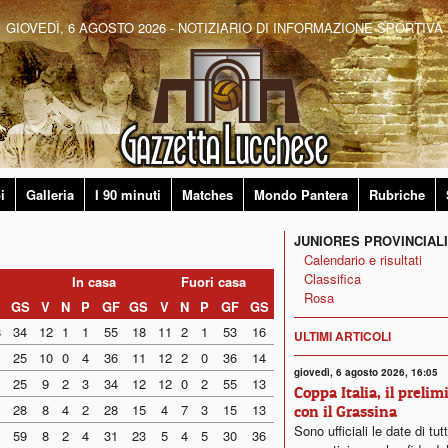
GIOVEDÌ, 6 AGOSTO 2026 - NOTIZIARIO DI INFORMAZIONE SPORTIVA
i
Galleria
I 90 minuti
Matches
Mondo Pantera
Rubriche
JUNIORES PROVINCIALI
Calendario e risultati
Classifica
In casa
Fuori casa
Rosa
GS
V
N
P
GF
GS
V
N
P
GF
GS
8
34
12
1
1
55
18
11
2
1
53
16
ULTIMI ARTICOLI
25
10
0
4
36
11
12
2
0
36
14
giovedì, 6 agosto 2026, 16:05
25
9
2
3
34
12
12
0
2
55
13
Coppa Italia, il prelim
28
8
4
2
28
15
4
7
3
15
13
con il Grassina
Sono ufficiali le date di tut
59
8
2
4
31
23
5
4
5
30
36