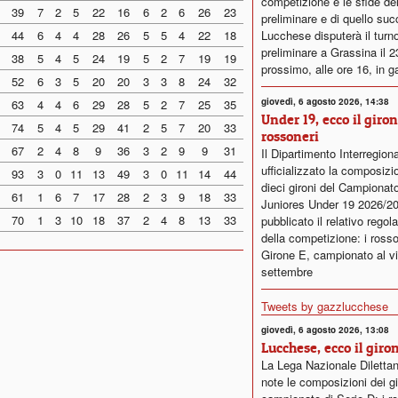
competizione e le sfide del
39
7
2
5
22
16
6
2
6
26
23
preliminare e di quello su
44
6
4
4
28
26
5
5
4
22
18
Lucchese disputerà il turn
preliminare a Grassina il 
38
5
4
5
24
19
5
2
7
19
19
prossimo, alle ore 16, in g
52
6
3
5
20
20
3
3
8
24
32
giovedì, 6 agosto 2026, 14:38
63
4
4
6
29
28
5
2
7
25
35
Under 19, ecco il giro
74
5
4
5
29
41
2
5
7
20
33
rossoneri
67
2
4
8
9
36
3
2
9
9
31
Il Dipartimento Interregion
ufficializzato la composizi
93
3
0
11
13
49
3
0
11
14
44
dieci gironi del Campionat
61
1
6
7
17
28
2
3
9
18
33
Juniores Under 19 2026/2
70
1
3
10
18
37
2
4
8
13
33
pubblicato il relativo rego
della competizione: i rosso
Girone E, campionato al vi
settembre
Tweets by gazzlucchese
giovedì, 6 agosto 2026, 13:08
Lucchese, ecco il giro
La Lega Nazionale Dilettan
note le composizioni dei gi