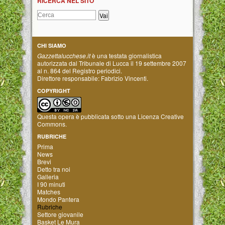
RICERCA NEL SITO
CHI SIAMO
Gazzettalucchese.it
è una testata giornalistica
autorizzata dal Tribunale di Lucca il 19 settembre 2007
al n. 864 del Registro periodici.
Direttore responsabile: Fabrizio Vincenti.
COPYRIGHT
Questa opera è pubblicata sotto una
Licenza Creative
Commons
.
RUBRICHE
Prima
News
Brevi
Detto tra noi
Galleria
I 90 minuti
Matches
Mondo Pantera
Rubriche
Settore giovanile
Basket Le Mura