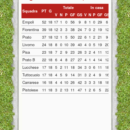
Totale
In casa
Fuori ca
Squadra
PT
G
V
N
P
GF
GS
V
N
P
GF
GS
V
N
P
GF
Empoli
52
18
17
1
0
56
9
8
1
0
29
6
9
0
0
27
Fiorentina
39
18
12
3
3
38
24
7
0
2
19
12
5
3
1
19
Prato
37
18
12
1
5
50
22
6
1
2
21
9
6
0
3
29
Livorno
24
18
8
0
10
39
40
4
0
5
19
20
4
0
5
20
Pisa
23
18
7
2
9
23
26
3
2
4
11
13
4
0
5
12
Prato B
22
18
6
4
8
27
27
4
1
4
14
12
2
3
4
13
Lucchese
17
18
5
2
11
18
34
3
0
6
11
18
2
2
5
7
Tuttocuoio
17
18
4
5
9
14
31
3
2
4
9
16
1
3
5
5
Carrarese
16
18
4
4
10
26
42
3
3
3
18
18
1
1
7
8
Pistoiese
11
18
3
2
13
11
47
1
2
6
5
22
2
0
7
6