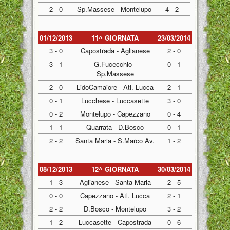
2 - 0
Sp.Massese - Montelupo
4 - 2
01/12/2013
11^ GIORNATA
23/03/2014
3 - 0
Capostrada - Aglianese
2 - 0
3 - 1
G.Fucecchio -
0 - 1
Sp.Massese
2 - 0
LidoCamaiore - Atl. Lucca
2 - 1
0 - 1
Lucchese - Luccasette
3 - 0
0 - 2
Montelupo - Capezzano
0 - 4
1 - 1
Quarrata - D.Bosco
0 - 1
2 - 2
Santa Maria - S.Marco Av.
1 - 2
08/12/2013
12^ GIORNATA
30/03/2014
1 - 3
Aglianese - Santa Maria
2 - 5
0 - 0
Capezzano - Atl. Lucca
2 - 1
2 - 2
D.Bosco - Montelupo
3 - 2
1 - 2
Luccasette - Capostrada
0 - 6