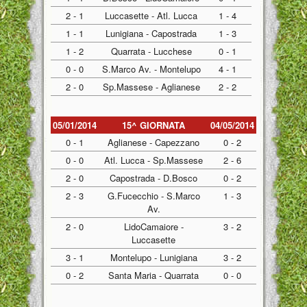
2 - 1
Luccasette - Atl. Lucca
1 - 4
1 - 1
Lunigiana - Capostrada
1 - 3
1 - 2
Quarrata - Lucchese
0 - 1
0 - 0
S.Marco Av. - Montelupo
4 - 1
2 - 0
Sp.Massese - Aglianese
2 - 2
05/01/2014
15^ GIORNATA
04/05/2014
0 - 1
Aglianese - Capezzano
0 - 2
0 - 0
Atl. Lucca - Sp.Massese
2 - 6
2 - 0
Capostrada - D.Bosco
0 - 2
2 - 3
G.Fucecchio - S.Marco
1 - 3
Av.
2 - 0
LidoCamaiore -
3 - 2
Luccasette
3 - 1
Montelupo - Lunigiana
3 - 2
0 - 2
Santa Maria - Quarrata
0 - 0