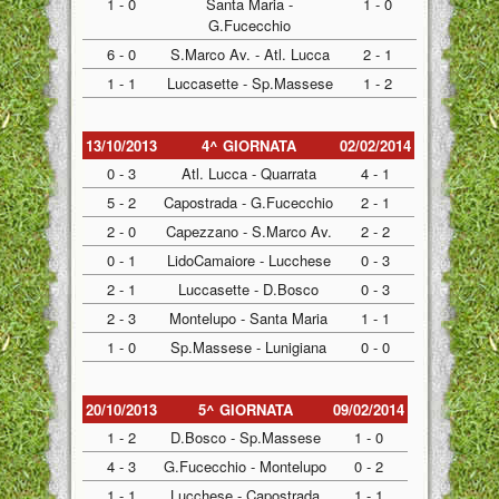
1 - 0
Santa Maria -
1 - 0
G.Fucecchio
6 - 0
S.Marco Av. - Atl. Lucca
2 - 1
1 - 1
Luccasette - Sp.Massese
1 - 2
13/10/2013
4^ GIORNATA
02/02/2014
0 - 3
Atl. Lucca - Quarrata
4 - 1
5 - 2
Capostrada - G.Fucecchio
2 - 1
2 - 0
Capezzano - S.Marco Av.
2 - 2
0 - 1
LidoCamaiore - Lucchese
0 - 3
2 - 1
Luccasette - D.Bosco
0 - 3
2 - 3
Montelupo - Santa Maria
1 - 1
1 - 0
Sp.Massese - Lunigiana
0 - 0
20/10/2013
5^ GIORNATA
09/02/2014
1 - 2
D.Bosco - Sp.Massese
1 - 0
4 - 3
G.Fucecchio - Montelupo
0 - 2
1 - 1
Lucchese - Capostrada
1 - 1