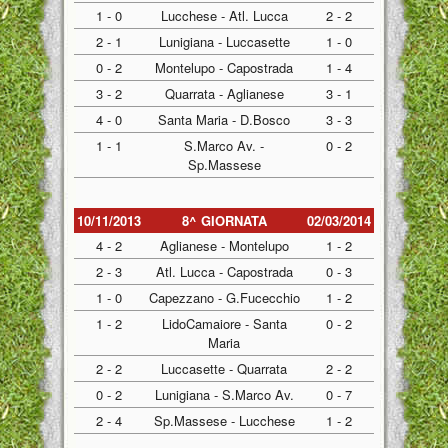
1 - 0
Lucchese - Atl. Lucca
2 - 2
2 - 1
Lunigiana - Luccasette
1 - 0
0 - 2
Montelupo - Capostrada
1 - 4
3 - 2
Quarrata - Aglianese
3 - 1
4 - 0
Santa Maria - D.Bosco
3 - 3
1 - 1
S.Marco Av. -
0 - 2
Sp.Massese
10/11/2013
8^ GIORNATA
02/03/2014
4 - 2
Aglianese - Montelupo
1 - 2
2 - 3
Atl. Lucca - Capostrada
0 - 3
1 - 0
Capezzano - G.Fucecchio
1 - 2
1 - 2
LidoCamaiore - Santa
0 - 2
Maria
2 - 2
Luccasette - Quarrata
2 - 2
0 - 2
Lunigiana - S.Marco Av.
0 - 7
2 - 4
Sp.Massese - Lucchese
1 - 2