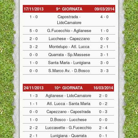
17/11/2013
9^ GIORNATA
09/03/2014
1 - 0
Capostrada -
4 - 0
LidoCamaiore
5 - 0
G.Fucecchio - Aglianese
1 - 0
2 - 0
Lucchese - Capezzano
0 - 0
3 - 2
Montelupo - Atl. Lucca
2 - 1
0 - 0
Quarrata - Sp.Massese
3 - 1
1 - 0
Santa Maria - Lunigiana
3 - 0
0 - 0
S.Marco Av. - D.Bosco
3 - 3
24/11/2013
10^ GIORNATA
16/03/2014
1 - 3
Aglianese - LidoCamaiore
2 - 0
1 - 1
Atl. Lucca - Santa Maria
0 - 2
0 - 0
Capezzano - Capostrada
0 - 3
1 - 0
D.Bosco - Lucchese
0 - 0
2 - 2
Luccasette - G.Fucecchio
2 - 4
2 - 1
Lunigiana - Quarrata
0 - 1