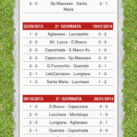
3 - 0
Sp.Massese - Santa
2 - 1
Maria
22/09/2013
2^ GIORNATA
19/01/2014
1 - 2
Aglianese - Luccasette
0 - 2
2 - 5
Atl. Lucca - D.Bosco
0 - 3
2 - 0
Capostrada - S.Marco Av.
1 - 0
3 - 2
Capezzano - Sp.Massese
0 - 0
3 - 2
G.Fucecchio - Quarrata
2 - 1
2 - 1
LidoCamaiore - Lunigiana
1 - 0
1 - 3
Santa Maria - Lucchese
1 - 2
06/10/2013
3^ GIORNATA
26/01/2014
1 - 0
D.Bosco - Capezzano
0 - 0
2 - 0
Lucchese - Montelupo
1 - 0
2 - 3
Lunigiana - Aglianese
2 - 1
2 - 1
Quarrata - Capostrada
0 - 0