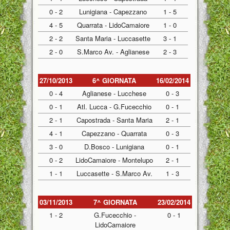
0 - 2
Lunigiana - Capezzano
1 - 5
4 - 5
Quarrata - LidoCamaiore
1 - 0
2 - 2
Santa Maria - Luccasette
3 - 1
2 - 0
S.Marco Av. - Aglianese
2 - 3
27/10/2013
6^ GIORNATA
16/02/2014
0 - 4
Aglianese - Lucchese
0 - 3
0 - 1
Atl. Lucca - G.Fucecchio
0 - 1
2 - 1
Capostrada - Santa Maria
2 - 1
4 - 1
Capezzano - Quarrata
0 - 3
3 - 0
D.Bosco - Lunigiana
0 - 1
0 - 2
LidoCamaiore - Montelupo
2 - 1
1 - 1
Luccasette - S.Marco Av.
1 - 3
03/11/2013
7^ GIORNATA
23/02/2014
1 - 2
G.Fucecchio -
0 - 1
LidoCamaiore