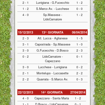
2 - 1
Lunigiana - G.Fucecchio
1 - 2
1 - 2
S.Marco Av. - Lucchese
0 - 0
4 - 0
Sp.Massese -
1 - 2
LidoCamaiore
15/12/2013
13^ GIORNATA
06/04/2014
2 - 3
Atl. Lucca - Aglianese
1 - 5
3 - 1
Capostrada - Sp.Massese
1 - 0
3 - 0
G.Fucecchio - D.Bosco
2 - 3
0 - 2
LidoCamaiore -
0 - 1
Capezzano
3 - 0
Lucchese - Lunigiana
0 - 2
2 - 1
Montelupo - Luccasette
2 - 2
2 - 2
Quarrata - S.Marco Av.
0 - 3
22/12/2013
14^ GIORNATA
27/04/2014
4 - 0
Capezzano - Santa Maria
1 - 2
1 - 1
D.Bosco - LidoCamaiore
0 - 1