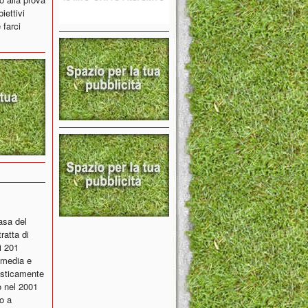
iettivi
 farci
asa del
ratta di
i 201
i media e
tisticamente
o nel 2001
o a