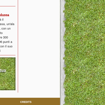
Colussa
 il
sa, un'ala
L con un
to
tre 300
06 punti a
con il suo
i
CREDITS