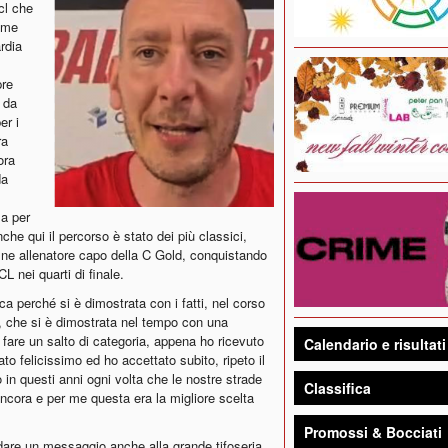
cl che
come
rdia
pre
 da
er i
ra
ora
da
sa per
he qui il percorso è stato dei più classici,
fine allenatore capo della C Gold, conquistando
CL nei quarti di finale.
a perché si è dimostrata con i fatti, nel corso
, che si è dimostrata nel tempo con una
 fare un salto di categoria, appena ho ricevuto
Calendario e risultati
to felicissimo ed ho accettato subito, ripeto il
 in questi anni ogni volta che le nostre strade
Classifica
ancora e per me questa era la migliore scelta
Promossi & Bocciati
dare un messaggio anche alla grande tifoseria