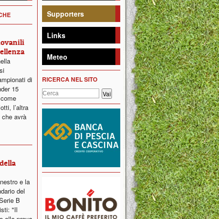
Supporters
ICHE
Links
iovanili
ellenza
Meteo
ella
si
ampionati di
RICERCA NEL SITO
nder 15
a come
ti, l’altra
 che avrà
della
nestro e la
dario del
Serie B
ti: "Il
o alla prova