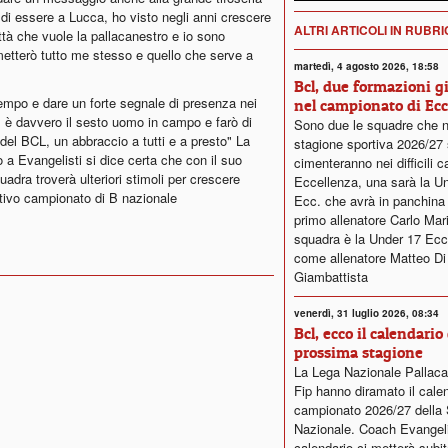
di essere a Lucca, ho visto negli anni crescere
ALTRI ARTICOLI IN RUBR
ttà che vuole la pallacanestro e io sono
etterò tutto me stesso e quello che serve a
martedì, 4 agosto 2026, 18:58
Bcl, due formazioni g
tempo e dare un forte segnale di presenza nei
nel campionato di Ecc
ì è davvero il sesto uomo in campo e farò di
Sono due le squadre che n
del BCL, un abbraccio a tutti e a presto" La
stagione sportiva 2026/27 
 a Evangelisti si dice certa che con il suo
cimenteranno nei difficili c
adra troverà ulteriori stimoli per crescere
Eccellenza, una sarà la U
tivo campionato di B nazionale
Ecc. che avrà in panchin
primo allenatore Carlo Mariot
squadra è la Under 17 Ecc
come allenatore Matteo Di
Giambattista
venerdì, 31 luglio 2026, 08:34
Bcl, ecco il calendario 
prossima stagione
La Lega Nazionale Pallaca
Fip hanno diramato il calen
campionato 2026/27 della 
Nazionale. Coach Evangelis
calendario ci metterà subit