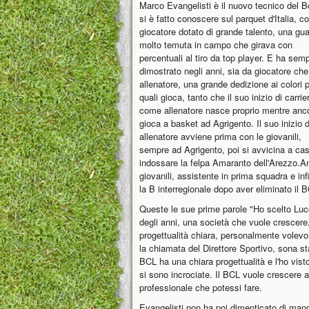
Marco Evangelisti è il nuovo tecnico del B
si è fatto conoscere sul parquet d'Italia, 
giocatore dotato di grande talento, una gua
molto temuta in campo che girava con
percentuali al tiro da top player. E ha sem
dimostrato negli anni, sia da giocatore che
allenatore, una grande dedizione ai colori p
quali gioca, tanto che il suo inizio di carrie
come allenatore nasce proprio mentre anc
gioca a basket ad Agrigento. Il suo inizio 
allenatore avviene prima con le giovanili,
sempre ad Agrigento, poi si avvicina a ca
indossare la felpa Amaranto dell'Arezzo.Anc
giovanili, assistente in prima squadra e in
la B interregionale dopo aver eliminato il B
Queste le sue prime parole "Ho scelto Lucc
degli anni, una società che vuole crescere
progettualità chiara, personalmente volevo
la chiamata del Direttore Sportivo, sona sta
BCL ha una chiara progettualità e l'ho visto
si sono incrociate. Il BCL vuole crescere 
professionale che potessi fare.
Evangelisti non ha poi dimenticato di man