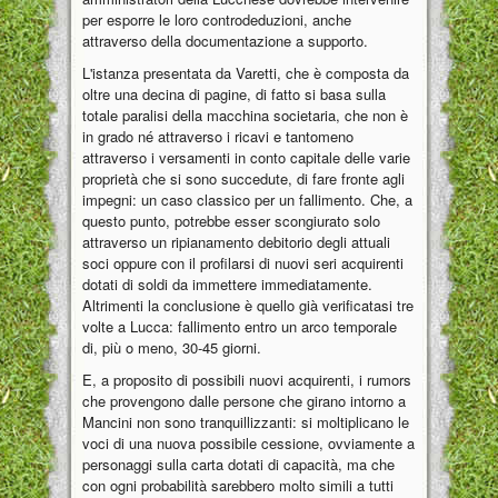
per esporre le loro controdeduzioni, anche
attraverso della documentazione a supporto.
L'istanza presentata da Varetti, che è composta da
oltre una decina di pagine, di fatto si basa sulla
totale paralisi della macchina societaria, che non è
in grado né attraverso i ricavi e tantomeno
attraverso i versamenti in conto capitale delle varie
proprietà che si sono succedute, di fare fronte agli
impegni: un caso classico per un fallimento. Che, a
questo punto, potrebbe esser scongiurato solo
attraverso un ripianamento debitorio degli attuali
soci oppure con il profilarsi di nuovi seri acquirenti
dotati di soldi da immettere immediatamente.
Altrimenti la conclusione è quello già verificatasi tre
volte a Lucca: fallimento entro un arco temporale
di, più o meno, 30-45 giorni.
E, a proposito di possibili nuovi acquirenti, i rumors
che provengono dalle persone che girano intorno a
Mancini non sono tranquillizzanti: si moltiplicano le
voci di una nuova possibile cessione, ovviamente a
personaggi sulla carta dotati di capacità, ma che
con ogni probabilità sarebbero molto simili a tutti