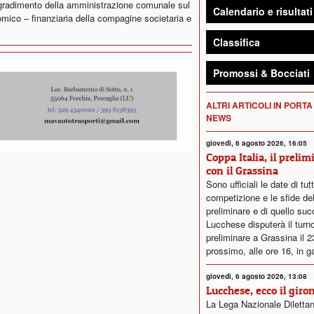
l gradimento della amministrazione comunale sul
Calendario e risultati
onomico – finanziaria della compagine societaria e
Classifica
Promossi & Bocciati
ALTRI ARTICOLI IN PORTA
NEWS
giovedì, 6 agosto 2026, 16:05
Coppa Italia, il prelim
con il Grassina
Sono ufficiali le date di tut
competizione e le sfide del
preliminare e di quello su
Lucchese disputerà il turn
preliminare a Grassina il 
prossimo, alle ore 16, in g
giovedì, 6 agosto 2026, 13:08
Lucchese, ecco il giro
La Lega Nazionale Dilettan