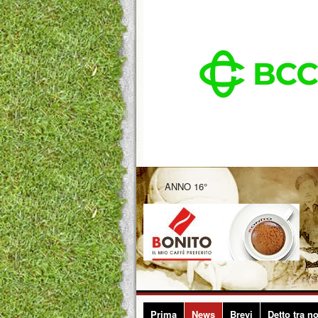
ANNO 16°
Prima
News
Brevi
Detto tra no