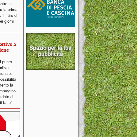
ntro la
ò la prima
l ritiro di
i giorni
ortivo a
ione
il punto
ortivo
munale:
ossibilità
ento la
 immagino
ordato di
i farlo”