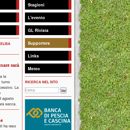
Stagioni
L'evento
GL Rivista
Supporters
 ELISA
Links
inare sarà
Meteo
ta la
 turno
RICERCA NEL SITO
ccessivo. La
o
23 agosto
ara secca.
ne
ti ha reso