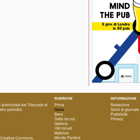
RUBRICHE
INFORMAZIONI
a autorizzata dal Tribunale di
Prima
Redazione
tro periodici.
News
Scrivi al giornale
Brevi
Pubblicità
Detto tra noi
Privacy
Galleria
I 90 minuti
Matches
Mondo Pantera
 Creative Commons
.