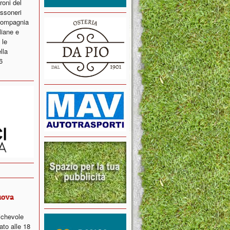
roni del
ossoneri
 compagnia
liane e
 le
lla
6
uova
ichevole
ato alle 18