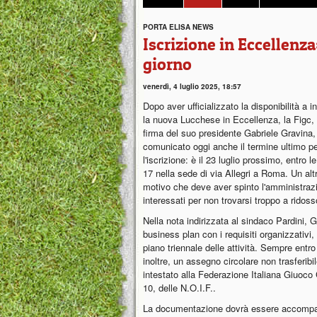
PORTA ELISA NEWS
Iscrizione in Eccellenza:
giorno
venerdì, 4 luglio 2025, 18:57
Dopo aver ufficializzato la disponibilità a in
la nuova Lucchese in Eccellenza, la Figc,
firma del suo presidente Gabriele Gravina,
comunicato oggi anche il termine ultimo p
l'iscrizione: è il 23 luglio prossimo, entro l
17 nella sede di via Allegri a Roma. Un alt
motivo che deve aver spinto l'amministrazi
interessati per non trovarsi troppo a ridos
Nella nota indirizzata al sindaco Pardini, 
business plan con i requisiti organizzativi, p
piano triennale delle attività. Sempre entro i
inoltre, un assegno circolare non trasferib
intestato alla Federazione Italiana Giuoco 
10, delle N.O.I.F..
La documentazione dovrà essere accompagn