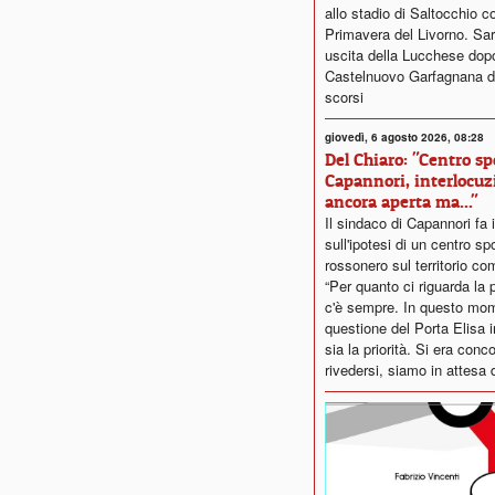
allo stadio di Saltocchio co
Primavera del Livorno. Sar
uscita della Lucchese dopo i
Castelnuovo Garfagnana de
scorsi
giovedì, 6 agosto 2026, 08:28
Del Chiaro: "Centro sp
Capannori, interlocuz
ancora aperta ma..."
Il sindaco di Capannori fa 
sull'ipotesi di un centro sp
rossonero sul territorio co
“Per quanto ci riguarda la p
c'è sempre. In questo mom
questione del Porta Elisa
sia la priorità. Si era conc
rivedersi, siamo in attesa d