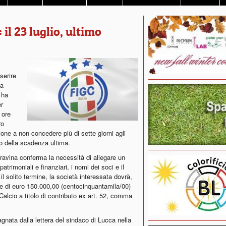
 il 23 luglio, ultimo
serire
 a
 ha
er
e ore
ro
one a non concedere più di sette giorni agli
so della scadenza ultima.
Gravina conferma la necessità di allegare un
atrimoniali e finanziari, i nomi dei soci e il
l solito termine, la società interessata dovrà,
ile di euro 150.000,00 (centocinquantamila/00)
Calcio a titolo di contributo ex art. 52, comma
ata dalla lettera del sindaco di Lucca nella