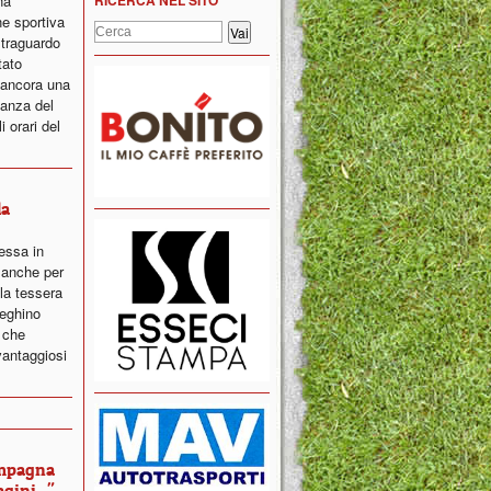
na
e sportiva
 traguardo
tato
 ancora una
nanza del
 orari del
la
essa in
 anche per
la tessera
teghino
i che
antaggiosi
ampagna
ini..."