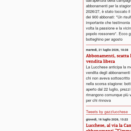
dall'apertura della campag
abbonamenti per la stagion
2026/27, è stato toccato il
dei 900 abbonati: "Un risul
importante che testimonia
volta la passione e la vici
popolo rossonero". Ecco gli
botteghino per agosto
martedì, 21 luglio 2026, 18:38
Abbonamenti, scatta 
vendita libera
La Lucchese anticipa la m
vendita degli abbonamenti
chi non aveva sottoscritto 
nella scorsa stagione: bot
aperto dal 22 luglio, prezz
rimangono comunque più v
per chi rinnova
Tweets by gazzlucchese
giovedì, 16 luglio 2026, 13:22
Lucchese, al via la C
abbonamenti "T'immag