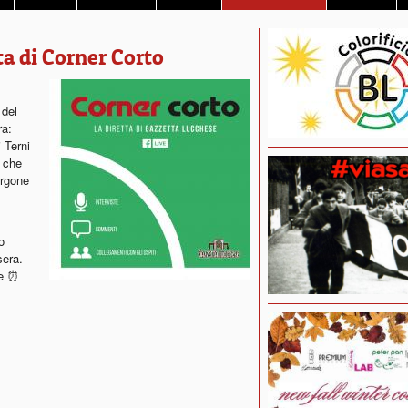
a di Corner Corto
 del
ra:
 Terni
 che
orgone
o
sera.
le ⏰