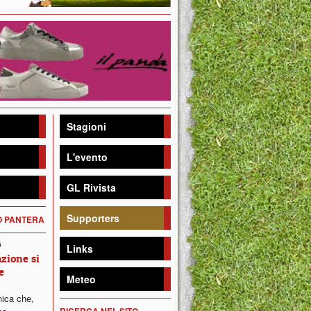
Stagioni
L'evento
GL Rivista
Supporters
DO PANTERA
6
Links
zione si
e
Meteo
ica che,
RICERCA NEL SITO