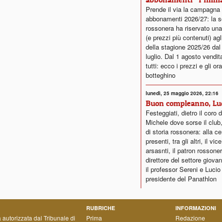
Prende il via la campagna
abbonamenti 2026/27: la s
rossonera ha riservato una
(e prezzi più contenuti) agl
della stagione 2025/26 dal
luglio. Dal 1 agosto vendita
tutti: ecco i prezzi e gli ora
botteghino
lunedì, 25 maggio 2026, 22:16
Buon compleanno, Lu
Festeggiati, dietro il coro 
Michele dove sorse il club,
di storia rossonera: alla c
presenti, tra gli altri, il vi
arsasnti, il patron rossoner
direttore del settore giovan
il professor Sereni e Lucio
presidente del Panathlon
RUBRICHE
INFORMAZIONI
a autorizzata dal Tribunale di
Prima
Redazione