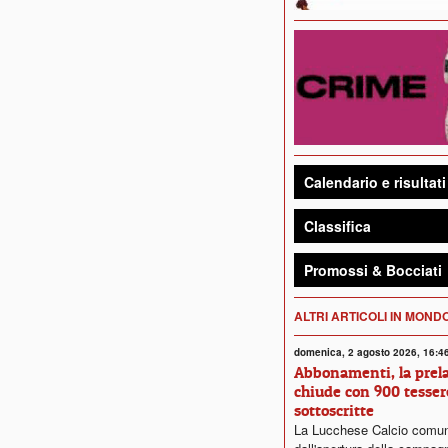
Calendario e risultati
Classifica
Promossi & Bocciati
ALTRI ARTICOLI IN MON
domenica, 2 agosto 2026, 16:4
Abbonamenti, la prela
chiude con 900 tesser
sottoscritte
La Lucchese Calcio comun