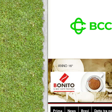
ANNO 16°
Prima
News
Brevi
Detto tra no