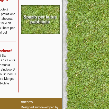
ocietà
 prelazione
i abbonati
 16 al 31
 libera per
ri del
cchese!
di San
 i 121 anni
erimonia
ce sindaco B
o Brunori, il
ile Morgia,
 Nobile
CREDITS
Designed and developed by