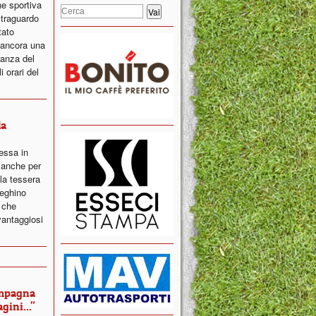
e sportiva
 traguardo
tato
 ancora una
nanza del
 orari del
la
essa in
 anche per
la tessera
teghino
i che
antaggiosi
ampagna
ini..."