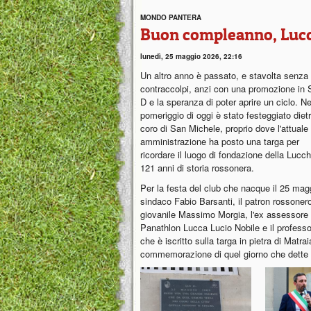
MONDO PANTERA
Buon compleanno, Luc
lunedì, 25 maggio 2026, 22:16
Un altro anno è passato, e stavolta senza
contraccolpi, anzi con una promozione in 
D e la speranza di poter aprire un ciclo. Ne
pomeriggio di oggi è stato festeggiato dietr
coro di San Michele, proprio dove l'attuale
amministrazione ha posto una targa per
ricordare il luogo di fondazione della Lucch
121 anni di storia rossonera.
Per la festa del club che nacque il 25 mag
sindaco Fabio Barsanti, il patron rossonero 
giovanile Massimo Morgia, l'ex assessore a
Panathlon Lucca Lucio Nobile e il professo
che è iscritto sulla targa in pietra di Matra
commemorazione di quel giorno che dette i 