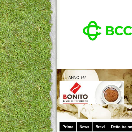
ANNO 16°
Prima
News
Brevi
Detto tra no