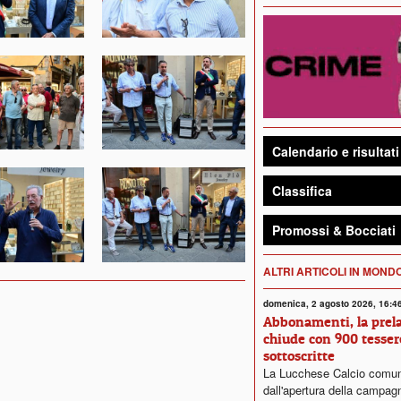
Calendario e risultati
Classifica
Promossi & Bocciati
ALTRI ARTICOLI IN MON
domenica, 2 agosto 2026, 16:4
Abbonamenti, la prela
chiude con 900 tesser
sottoscritte
La Lucchese Calcio comun
dall'apertura della campag