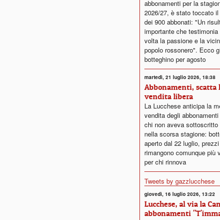
abbonamenti per la stagion
2026/27, è stato toccato il
dei 900 abbonati: "Un risul
importante che testimonia
volta la passione e la vici
popolo rossonero". Ecco gli
botteghino per agosto
martedì, 21 luglio 2026, 18:38
Abbonamenti, scatta 
vendita libera
La Lucchese anticipa la m
vendita degli abbonamenti
chi non aveva sottoscritto 
nella scorsa stagione: bot
aperto dal 22 luglio, prezz
rimangono comunque più v
per chi rinnova
Tweets by gazzlucchese
giovedì, 16 luglio 2026, 13:22
Lucchese, al via la C
abbonamenti "T'immag