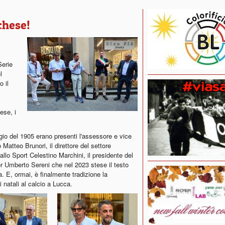
chese!
Serie
l
o il
ese, i
gio del 1905 erano presenti l'assessore e vice
Matteo Brunori, il direttore del settore
llo Sport Celestino Marchini, il presidente del
r Umberto Sereni che nel 2023 stese il testo
ia. E, ormai, è finalmente tradizione la
natali al calcio a Lucca.