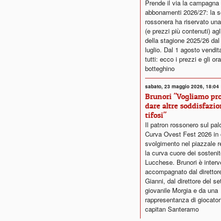
Prende il via la campagna
abbonamenti 2026/27: la s
rossonera ha riservato una
(e prezzi più contenuti) agl
della stagione 2025/26 dal
luglio. Dal 1 agosto vendita
tutti: ecco i prezzi e gli ora
botteghino
sabato, 23 maggio 2026, 18:04
Brunori "Vogliamo pr
dare altre soddisfazio
tifosi"
Il patron rossonero sul pal
Curva Ovest Fest 2026 in 
svolgimento nel piazzale r
la curva cuore dei sostenito
Lucchese. Brunori è inter
accompagnato dal direttor
Gianni, dal direttore del se
giovanile Morgia e da una
rappresentanza di giocatori
capitan Santeramo