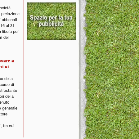
ocietà
 prelazione
i abbonati
 16 al 31
 libera per
ri del
ovare a
ni ai
co della
corso di
etrostante
ri della
venuto
e generale
ttore
, tra cui