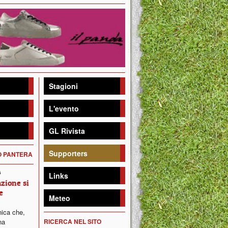
Stagioni
L'evento
GL Rivista
Supporters
DO PANTERA
6
Links
zione si
e
Meteo
ica che,
na
RICERCA NEL SITO