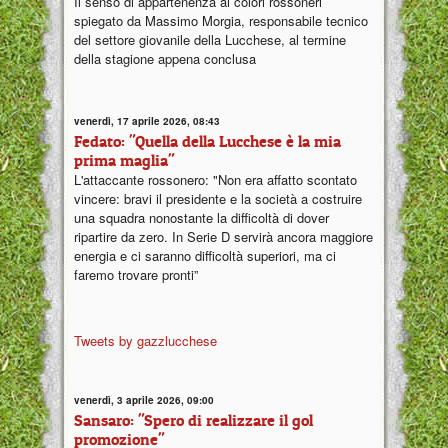
Il senso di appartenenza ai colori rossoneri
spiegato da Massimo Morgia, responsabile tecnico
del settore giovanile della Lucchese, al termine
della stagione appena conclusa
venerdì, 17 aprile 2026, 08:43
Fedato: "Quella della Lucchese è la mia
prima maglia"
L'attaccante rossonero: "Non era affatto scontato
vincere: bravi il presidente e la società a costruire
una squadra nonostante la difficoltà di dover
ripartire da zero. In Serie D servirà ancora maggiore
energia e ci saranno difficoltà superiori, ma ci
faremo trovare pronti”
Tweets by gazzlucchese
venerdì, 3 aprile 2026, 09:00
Sansaro: "Spero di realizzare il gol
promozione"