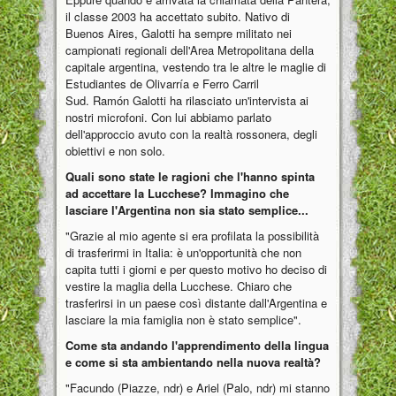
il classe 2003 ha accettato subito. Nativo di
Buenos Aires, Galotti ha sempre militato nei
campionati regionali dell'Area Metropolitana della
capitale argentina, vestendo tra le altre le maglie di
Estudiantes de Olivarría e Ferro Carril
Sud. Ramón Galotti ha rilasciato un'intervista ai
nostri microfoni. Con lui abbiamo parlato
dell'approccio avuto con la realtà rossonera, degli
obiettivi e non solo.
Quali sono state le ragioni che l'hanno spinta
ad accettare la Lucchese? Immagino che
lasciare l'Argentina non sia stato semplice...
"Grazie al mio agente si era profilata la possibilità
di trasferirmi in Italia: è un'opportunità che non
capita tutti i giorni e per questo motivo ho deciso di
vestire la maglia della Lucchese. Chiaro che
trasferirsi in un paese così distante dall'Argentina e
lasciare la mia famiglia non è stato semplice".
Come sta andando l'apprendimento della lingua
e come si sta ambientando nella nuova realtà?
"Facundo (Piazze, ndr) e Ariel (Palo, ndr) mi stanno