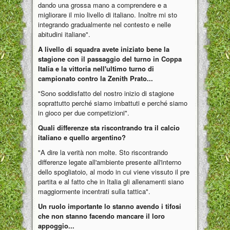
dando una grossa mano a comprendere e a
migliorare il mio livello di italiano. Inoltre mi sto
integrando gradualmente nel contesto e nelle
abitudini italiane".
A livello di squadra avete iniziato bene la
stagione con il passaggio del turno in Coppa
Italia e la vittoria nell'ultimo turno di
campionato contro la Zenith Prato...
"Sono soddisfatto del nostro inizio di stagione
soprattutto perché siamo imbattuti e perché siamo
in gioco per due competizioni".
Quali differenze sta riscontrando tra il calcio
italiano e quello argentino?
"A dire la verità non molte. Sto riscontrando
differenze legate all'ambiente presente all'interno
dello spogliatoio, al modo in cui viene vissuto il pre
partita e al fatto che in Italia gli allenamenti siano
maggiormente incentrati sulla tattica".
Un ruolo importante lo stanno avendo i tifosi
che non stanno facendo mancare il loro
appoggio...