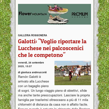
GALLERIA ROSSONERA
Galotti: "Voglio riportare la
Lucchese nei palcoscenici
che le competono"
venerdì, 26 settembre
2025, 15:37
di gianluca andreuccetti
Ramón Galotti è
arrivato alla Lucchese
con un bagaglio pieno
di sogni. Un lungo viaggio pieno di obiettivi, sfide
ma anche tante preoccupazioni. Lasciare la propria
famiglia per trasferirsi oltreoceano a più di 11 mila
chilometri di distanza da casa non è affatto facile.
Eppure quando è arrivata la chiamata della Pantera,