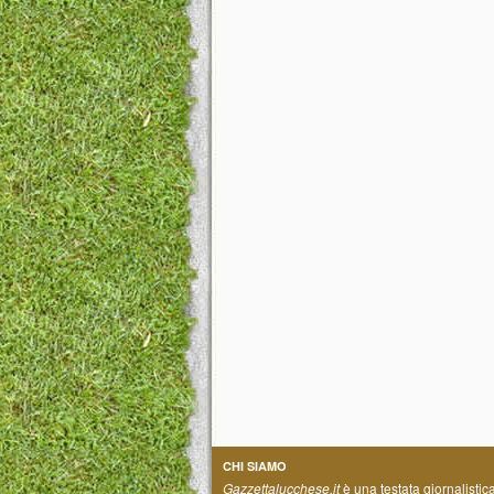
CHI SIAMO
Gazzettalucchese.it
è una testata giornalistic