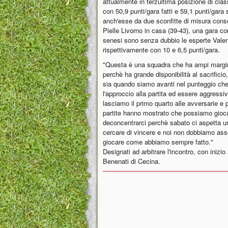
attualmente in terzultima posizione di clas
con 50,9 punti/gara fatti e 59,1 punti/gara
anch'esse da due sconfitte di misura cons
Pielle Livorno in casa (39-43), una gara c
senesi sono senza dubbio le esperte Vale
rispettivamente con 10 e 6,5 punti/gara.
"Questa è una squadra che ha ampi margin
perchè ha grande disponibilità al sacrifici
sia quando siamo avanti nel punteggio che
l'approccio alla partita ed essere aggressiv
lasciamo il primo quarto alle avversarie e 
partite hanno mostrato che possiamo gioca
deconcentrarci perchè sabato ci aspetta u
cercare di vincere e noi non dobbiamo as
giocare come abbiamo sempre fatto."
Designati ad arbitrare l'incontro, con inizi
Benenati di Cecina.