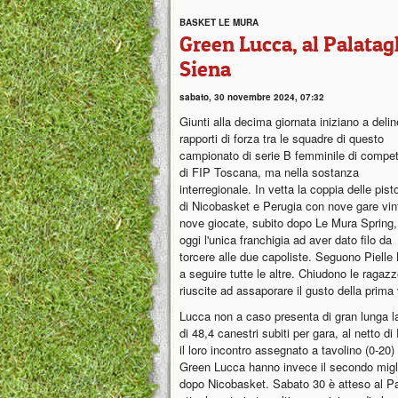
BASKET LE MURA
Green Lucca, al Palatagl
Siena
sabato, 30 novembre 2024, 07:32
Giunti alla decima giornata iniziano a delin
rapporti di forza tra le squadre di questo
campionato di serie B femminile di compe
di FIP Toscana, ma nella sostanza
interregionale. In vetta la coppia delle pist
di Nicobasket e Perugia con nove gare vin
nove giocate, subito dopo Le Mura Spring,
oggi l'unica franchigia ad aver dato filo da
torcere alle due capoliste. Seguono Pielle 
a seguire tutte le altre. Chiudono le rag
riuscite ad assaporare il gusto della prima v
Lucca non a caso presenta di gran lunga l
di 48,4 canestri subiti per gara, al netto d
il loro incontro assegnato a tavolino (0-20)
Green Lucca hanno invece il secondo migli
dopo Nicobasket. Sabato 30 è atteso al Pa