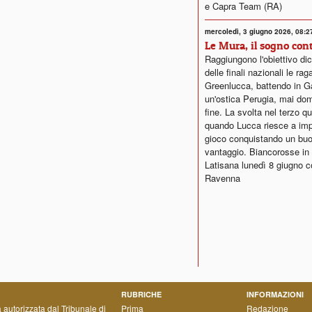
e Capra Team (RA)
mercoledì, 3 giugno 2026, 08:2
Le Mura, il sogno con
Raggiungono l'obiettivo dic
delle finali nazionali le ra
Greenlucca, battendo in G
un'ostica Perugia, mai dom
fine. La svolta nel terzo qu
quando Lucca riesce a impo
gioco conquistando un bu
vantaggio. Biancorosse i
Latisana lunedì 8 giugno c
Ravenna
RUBRICHE
INFORMAZIONI
a autorizzata dal Tribunale di
Prima
Redazione