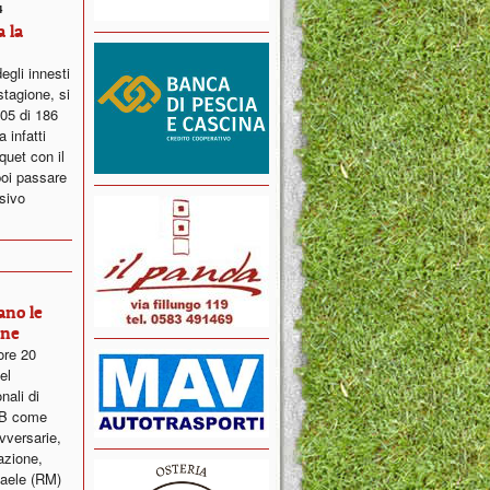
4
 la
degli innesti
stagione, si
005 di 186
 infatti
rquet con il
poi passare
ssivo
ano le
ine
ore 20
el
nali di
o B come
versarie,
cazione,
faele (RM)