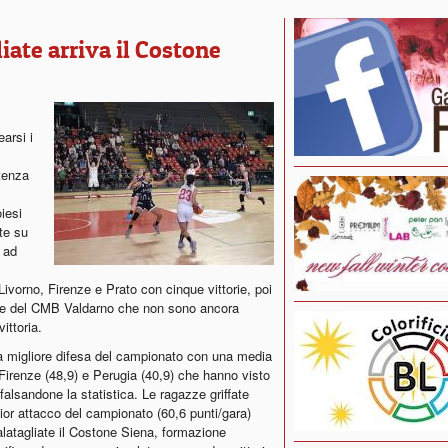
iate arriva il Costone
earsi i
tenza
oiesi
te su
 ad
Livorno, Firenze e Prato con cinque vittorie, poi
azze del CMB Valdarno che non sono ancora
ittoria.
a migliore difesa del campionato con una media
i Firenze (48,9) e Perugia (40,9) che hanno visto
 falsandone la statistica. Le ragazze griffate
or attacco del campionato (60,6 punti/gara)
latagliate il Costone Siena, formazione