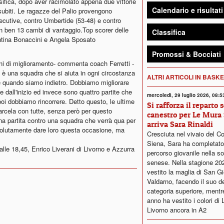
sifica, dopo aver racimolato appena due vittorie
Calendario e risultati
 subiti. Le ragazze del Palio provengono
ecutive, contro Umbertide (53-48) e contro
on ben 13 cambi di vantaggio.Top scorer delle
Classifica
ntina Bonaccini e Angela Sposato
Promossi & Bocciati
i di miglioramento- commenta coach Ferretti -
o, è una squadra che si aiuta in ogni circostanza
ALTRI ARTICOLI IN BASK
 quando siamo indietro. Dobbiamo migliorare
e dall'inizio ed invece sono quattro partite che
mercoledì, 29 luglio 2026, 08:5
poi dobbiamo rincorrere. Detto questo, le ultime
Si rafforza il reparto 
rcela con tutte, senza però per questo
canestro per Le Mura 
na partita contro una squadra che verrà qua per
arriva Sara Rinaldi
solutamente dare loro questa occasione, ma
Cresciuta nel vivaio del C
Siena, Sara ha completato 
o alle 18,45, Enrico Liverani di Livorno e Azzurra
percorso giovanile nella so
senese. Nella stagione 20
vestito la maglia di San G
Valdarno, facendo il suo d
categoria superiore, mentr
anno ha vestito i colori di 
Livorno ancora in A2