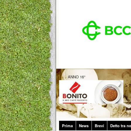
ANNO 16°
Prima
News
Brevi
Detto tra no