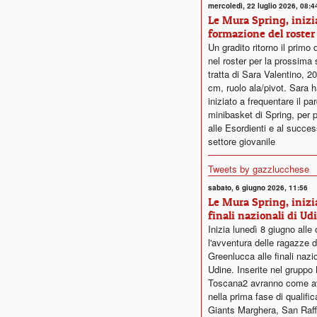
mercoledì, 22 luglio 2026, 08:4
Le Mura Spring, inizia
formazione del roster
Un gradito ritorno il primo 
nel roster per la prossima 
tratta di Sara Valentino, 2
cm, ruolo ala/pivot. Sara ha
iniziato a frequentare il pa
minibasket di Spring, per 
alle Esordienti e al succe
settore giovanile
Tweets by gazzlucchese
sabato, 6 giugno 2026, 11:56
Le Mura Spring, inizi
finali nazionali di Ud
Inizia lunedì 8 giugno alle 
l'avventura delle ragazze d
Greenlucca alle finali nazio
Udine. Inserite nel grupp
Toscana2 avranno come av
nella prima fase di qualifi
Giants Marghera, San Raf