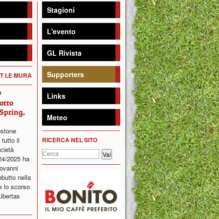
Stagioni
L'evento
GL Rivista
Supporters
ET LE MURA
3
Links
sotto
Spring,
Meteo
ostone
tutto il
RICERCA NEL SITO
cietà
24/2025 ha
iovanni
ebutto nella
e lo scorso
Libertas