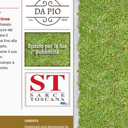
7
tinua
hiarato
gazze del
ara-3
a fino alla
arto,
rre il suo
on
n campo a
ontro
CREDITS
Designed and developed by