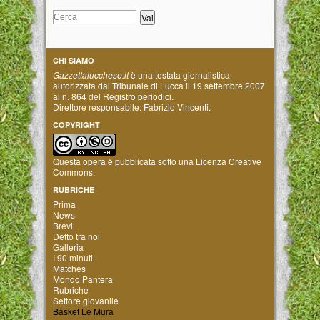
CHI SIAMO
Gazzettalucchese.it
è una testata giornalistica
autorizzata dal Tribunale di Lucca il 19 settembre 2007
al n. 864 del Registro periodici.
Direttore responsabile: Fabrizio Vincenti.
COPYRIGHT
Questa opera è pubblicata sotto una
Licenza Creative
Commons
.
RUBRICHE
Prima
News
Brevi
Detto tra noi
Galleria
I 90 minuti
Matches
Mondo Pantera
Rubriche
Settore giovanile
Basket Le Mura