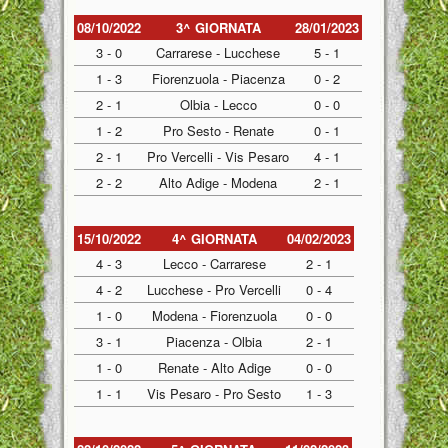
08/10/2022
3^ GIORNATA
28/01/2023
3 - 0
Carrarese - Lucchese
5 - 1
1 - 3
Fiorenzuola - Piacenza
0 - 2
2 - 1
Olbia - Lecco
0 - 0
1 - 2
Pro Sesto - Renate
0 - 1
2 - 1
Pro Vercelli - Vis Pesaro
4 - 1
2 - 2
Alto Adige - Modena
2 - 1
15/10/2022
4^ GIORNATA
04/02/2023
4 - 3
Lecco - Carrarese
2 - 1
4 - 2
Lucchese - Pro Vercelli
0 - 4
1 - 0
Modena - Fiorenzuola
0 - 0
3 - 1
Piacenza - Olbia
2 - 1
1 - 0
Renate - Alto Adige
0 - 0
1 - 1
Vis Pesaro - Pro Sesto
1 - 3