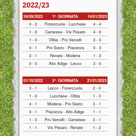
2022/23
24/09/2022
1^ GIORNATA
14/01/2023
0 - 2
Fiorenzuola - Lucchese
4 - 4
1 - 0
Carrarese - Vis Pesaro
4 - 0
1 - 0
Olbia - Pro Vercelli
2 - 3
0 - 1
Pro Sesto - Piacenza
0 - 3
2 - 1
Renate - Modena
1 - 3
0 - 0
Alto Adige - Lecco
3 - 0
01/10/2022
2^ GIORNATA
21/01/2023
3 - 1
Lecco - Fiorenzuola
2 - 0
1 - 0
Lucchese - Olbia
1 - 3
4 - 1
Modena - Pro Sesto
3 - 1
0 - 1
Piacenza - Alto Adige
1 - 1
1 - 3
Pro Vercelli - Carrarese
2 - 1
1 - 1
Vis Pesaro - Renate
1 - 2