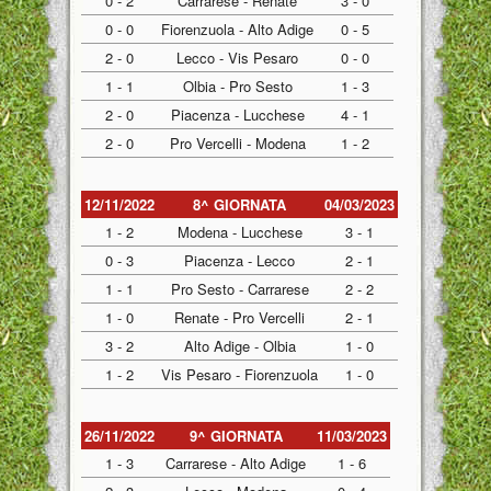
0 - 2
Carrarese - Renate
3 - 0
0 - 0
Fiorenzuola - Alto Adige
0 - 5
2 - 0
Lecco - Vis Pesaro
0 - 0
1 - 1
Olbia - Pro Sesto
1 - 3
2 - 0
Piacenza - Lucchese
4 - 1
2 - 0
Pro Vercelli - Modena
1 - 2
12/11/2022
8^ GIORNATA
04/03/2023
1 - 2
Modena - Lucchese
3 - 1
0 - 3
Piacenza - Lecco
2 - 1
1 - 1
Pro Sesto - Carrarese
2 - 2
1 - 0
Renate - Pro Vercelli
2 - 1
3 - 2
Alto Adige - Olbia
1 - 0
1 - 2
Vis Pesaro - Fiorenzuola
1 - 0
26/11/2022
9^ GIORNATA
11/03/2023
1 - 3
Carrarese - Alto Adige
1 - 6