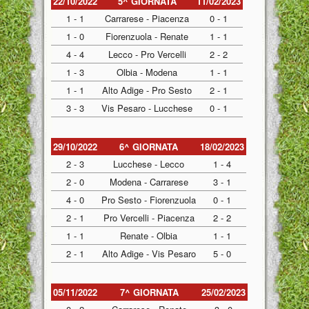
22/10/2022
5^ GIORNATA
11/02/2023
1 - 1
Carrarese - Piacenza
0 - 1
1 - 0
Fiorenzuola - Renate
1 - 1
4 - 4
Lecco - Pro Vercelli
2 - 2
1 - 3
Olbia - Modena
1 - 1
1 - 1
Alto Adige - Pro Sesto
2 - 1
3 - 3
Vis Pesaro - Lucchese
0 - 1
29/10/2022
6^ GIORNATA
18/02/2023
2 - 3
Lucchese - Lecco
1 - 4
2 - 0
Modena - Carrarese
3 - 1
4 - 0
Pro Sesto - Fiorenzuola
0 - 1
2 - 1
Pro Vercelli - Piacenza
2 - 2
1 - 1
Renate - Olbia
1 - 1
2 - 1
Alto Adige - Vis Pesaro
5 - 0
05/11/2022
7^ GIORNATA
25/02/2023