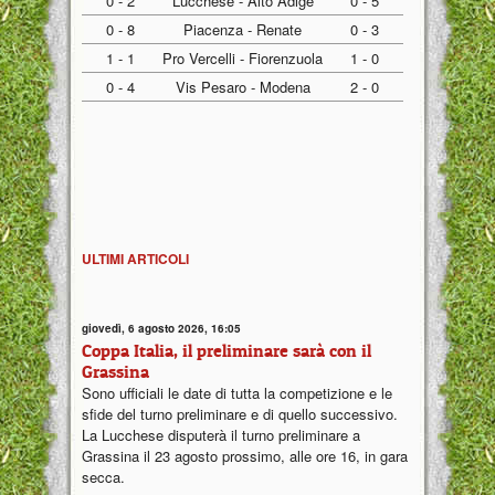
0 - 2
Lucchese - Alto Adige
0 - 5
0 - 8
Piacenza - Renate
0 - 3
1 - 1
Pro Vercelli - Fiorenzuola
1 - 0
0 - 4
Vis Pesaro - Modena
2 - 0
ULTIMI ARTICOLI
giovedì, 6 agosto 2026, 16:05
Coppa Italia, il preliminare sarà con il
Grassina
Sono ufficiali le date di tutta la competizione e le
sfide del turno preliminare e di quello successivo.
La Lucchese disputerà il turno preliminare a
Grassina il 23 agosto prossimo, alle ore 16, in gara
secca.