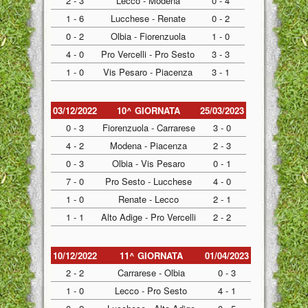
2 - 3
Lecco - Modena
0 - 4
1 - 6
Lucchese - Renate
0 - 2
0 - 2
Olbia - Fiorenzuola
1 - 0
4 - 0
Pro Vercelli - Pro Sesto
3 - 3
1 - 0
Vis Pesaro - Piacenza
3 - 1
03/12/2022
10^ GIORNATA
25/03/2023
0 - 3
Fiorenzuola - Carrarese
3 - 0
4 - 2
Modena - Piacenza
2 - 3
0 - 3
Olbia - Vis Pesaro
0 - 1
7 - 0
Pro Sesto - Lucchese
4 - 0
1 - 0
Renate - Lecco
2 - 1
1 - 1
Alto Adige - Pro Vercelli
2 - 2
10/12/2022
11^ GIORNATA
01/04/2023
2 - 2
Carrarese - Olbia
0 - 3
1 - 0
Lecco - Pro Sesto
4 - 1