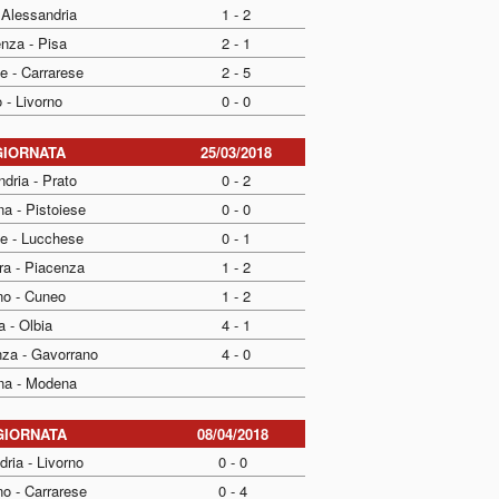
 Alessandria
1 - 2
nza - Pisa
2 - 1
e - Carrarese
2 - 5
 - Livorno
0 - 0
GIORNATA
25/03/2018
dria - Prato
0 - 2
a - Pistoiese
0 - 0
se - Lucchese
0 - 1
ra - Piacenza
1 - 2
no - Cuneo
1 - 2
a - Olbia
4 - 1
nza - Gavorrano
4 - 0
na - Modena
GIORNATA
08/04/2018
ria - Livorno
0 - 0
o - Carrarese
0 - 4