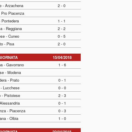
e - Arzachena
2 - 0
 Pro Piacenza
- Pontedera
1 - 1
a - Reggiana
2 - 2
ese - Cuneo
0 - 5
to - Pisa
2 - 0
GIORNATA
15/04/2018
a - Gavorrano
1 - 6
ese - Modena
era - Prato
0 - 1
 - Lucchese
0 - 0
 - Pistoiese
2 - 3
 Alessandria
0 - 1
nza - Piacenza
0 - 3
ana - Olbia
1 - 0
GIORNATA
22/04/2018