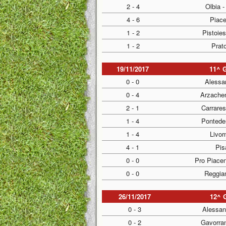
2 - 4
Olbia -
4 - 6
Piace
1 - 2
Pistoies
1 - 2
Prato
19/11/2017
11^ 
0 - 0
Alessan
0 - 4
Arzachen
2 - 1
Carrare
1 - 4
Pontede
1 - 4
Livor
4 - 1
Pis
0 - 0
Pro Piace
0 - 0
Reggia
26/11/2017
12^ 
0 - 3
Alessand
0 - 2
Gavorran