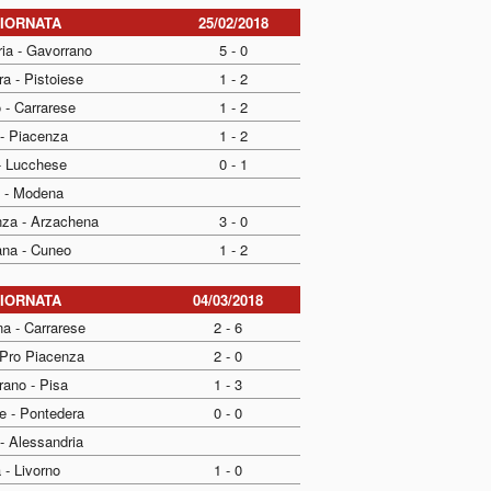
GIORNATA
25/02/2018
ia - Gavorrano
5 - 0
a - Pistoiese
1 - 2
 - Carrarese
1 - 2
 - Piacenza
1 - 2
- Lucchese
0 - 1
o - Modena
nza - Arzachena
3 - 0
ana - Cuneo
1 - 2
GIORNATA
04/03/2018
a - Carrarese
2 - 6
 Pro Piacenza
2 - 0
rano - Pisa
1 - 3
e - Pontedera
0 - 0
- Alessandria
 - Livorno
1 - 0