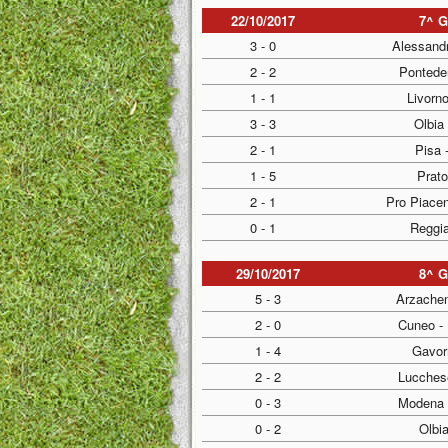
22/10/2017
7^ 
3 - 0
Alessandr
2 - 2
Ponteder
1 - 1
Livorno
3 - 3
Olbia
2 - 1
Pisa 
1 - 5
Prat
2 - 1
Pro Piace
0 - 1
Reggi
29/10/2017
8^ 
5 - 3
Arzachen
2 - 0
Cuneo -
1 - 4
Gavor
2 - 2
Lucches
0 - 3
Modena 
0 - 2
Olbia