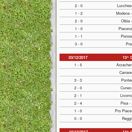
2 - 0
Lucches
1 - 2
Modena -
2 - 0
Olbia 
1 - 0
Piacenz
1 - 1
Pistoi
3 - 0
Pra
03/12/2017
13^ 
1 - 5
Arzachen
Carrar
3 - 3
Ponted
2 - 0
Cuneo
2 - 1
Livorno
2 - 4
Pisa -
1 - 0
Pro Piace
0 - 0
Reggi
10/12/2017
14^ 