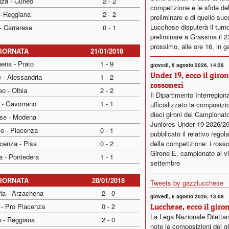
nza - Cuneo
2 - 2
competizione e le sfide del
- Reggiana
2 - 2
preliminare e di quello su
Lucchese disputerà il turn
- Carrarese
0 - 1
preliminare a Grassina il 
prossimo, alle ore 16, in g
GIORNATA
21/01/2018
ena - Prato
1 - 9
giovedì, 6 agosto 2026, 14:38
Under 19, ecco il giro
 - Alessandria
1 - 2
rossoneri
o - Olbia
2 - 2
Il Dipartimento Interregion
 - Gavorrano
1 - 1
ufficializzato la composizi
dieci gironi del Campionat
se - Modena
Juniores Under 19 2026/2
se - Piacenza
0 - 1
pubblicato il relativo rego
cenza - Pisa
0 - 2
della competizione: i rosso
Girone E, campionato al vi
a - Pontedera
1 - 1
settembre
GIORNATA
28/01/2018
Tweets by gazzlucchese
ia - Arzachena
2 - 0
giovedì, 6 agosto 2026, 13:08
 - Pro Piacenza
0 - 2
Lucchese, ecco il giro
La Lega Nazionale Dilettan
o - Reggiana
2 - 0
note le composizioni dei gi