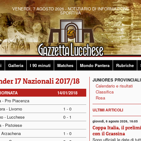
VENERDÌ, 7 AGOSTO 2026 - NOTIZIARIO DI INFORMAZIONE
SPORTIVA
i
Galleria
I 90 minuti
Matches
Mondo Pantera
Rubriche
nder 17 Nazionali 2017/18
JUNIORES PROVINCIALI
Calendario e risultati
Classifica
GIORNATA
14/01/2018
Rosa
a - Pro Piacenza
ra - Livorno
1 - 0
ULTIMI ARTICOLI
no - Lucchese
0 - 1
giovedì, 6 agosto 2026, 16:05
 - Pistoiese
Coppa Italia, il prelim
- Arzachena
1 - 0
con il Grassina
Sono ufficiali le date di tut