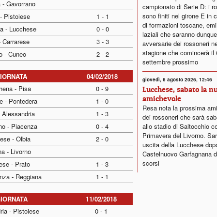
 - Gavorrano
campionato di Serie D: i r
sono finiti nel girone E in
- Pistoiese
1 - 1
di formazioni toscane, emi
a - Lucchese
0 - 0
laziali che saranno dunque
- Carrarese
3 - 3
avversarie dei rossoneri ne
stagione che comincerà il 
o - Cuneo
2 - 2
settembre prossimo
GIORNATA
04/02/2018
giovedì, 6 agosto 2026, 12:46
hena - Pisa
0 - 9
Lucchese, sabato la n
amichevole
e - Pontedera
1 - 0
Resa nota la prossima am
 Alessandria
1 - 3
dei rossoneri che sarà sab
no - Piacenza
0 - 4
allo stadio di Saltocchio co
Primavera del Livorno. Sar
ese - Olbia
2 - 0
uscita della Lucchese dopo i
a - Livorno
Castelnuovo Garfagnana de
scorsi
ese - Prato
1 - 3
nza - Reggiana
1 - 1
GIORNATA
11/02/2018
ia - Pistoiese
0 - 1