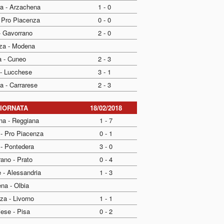
a - Arzachena
1 - 0
- Pro Piacenza
0 - 0
- Gavorrano
2 - 0
za - Modena
a - Cuneo
2 - 3
 - Lucchese
3 - 1
a - Carrarese
2 - 3
GIORNATA
18/02/2018
na - Reggiana
1 - 7
 - Pro Piacenza
0 - 1
- Pontedera
3 - 0
ano - Prato
0 - 4
 - Alessandria
1 - 3
na - Olbia
za - Livorno
1 - 1
iese - Pisa
0 - 2