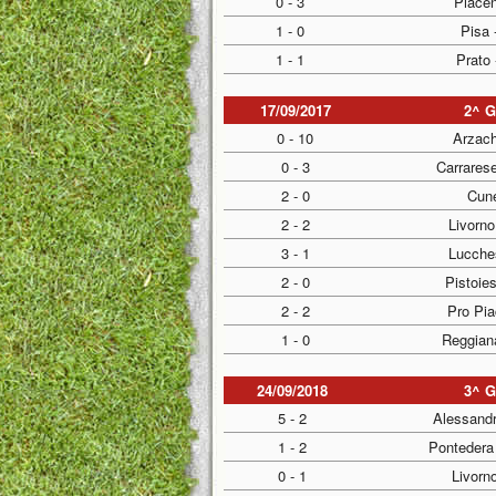
0 - 3
Piace
1 - 0
Pisa 
1 - 1
Prato 
17/09/2017
2^ 
0 - 10
Arzach
0 - 3
Carrarese
2 - 0
Cune
2 - 2
Livorno
3 - 1
Lucche
2 - 0
Pistoie
2 - 2
Pro Pia
1 - 0
Reggian
24/09/2018
3^ 
5 - 2
Alessandr
1 - 2
Pontedera
0 - 1
Livorn