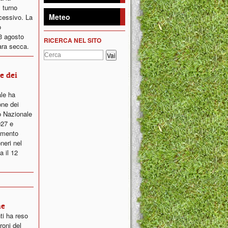
 turno
Meteo
ccessivo. La
o
23 agosto
RICERCA NEL SITO
ara secca.
ne dei
ale ha
one dei
o Nazionale
027 e
lamento
neri nel
a il 12
ne
ti ha reso
roni del