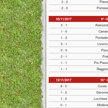
0 - 2
Piace
2 - 0
Pistoie
05/11/2017
9^ 
3 - 1
Alessand
1 - 0
Carrar
1 - 2
Ponteder
5 - 1
Livorno
0 - 0
Pisa
2 - 1
Prat
1 - 1
Pro Piace
1 - 1
Reggian
12/11/2017
10^ 
8 - 0
Cuneo 
1 - 2
Gavorra
1 - 0
Lucchese 
0 - 1
Modena