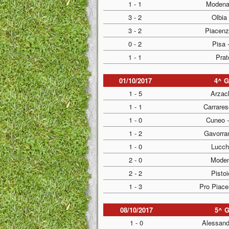
1 - 1
Modena
3 - 2
Olbia 
3 - 2
Piacenz
0 - 2
Pisa 
1 - 1
Prat
01/10/2017
4^ 
1 - 5
Arzac
1 - 1
Carrares
1 - 0
Cuneo -
1 - 2
Gavorra
1 - 0
Lucch
2 - 0
Moden
2 - 2
Pistoi
1 - 3
Pro Piace
08/10/2017
5^ 
1 - 0
Alessandr