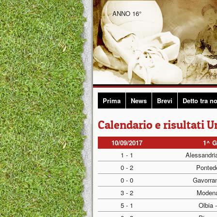
ANNO 16°
Prima
News
Brevi
Detto tra no
Calendario e risultati U
10/09/2017
1^ 
1 - 1
Alessandri
0 - 2
Pontede
0 - 0
Gavorra
3 - 2
Modena
5 - 1
Olbia 