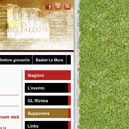
Settore giovanile
Basket Le Mura
Stagioni
L'evento
GL Rivista
Supporters
inare sarà
Links
ta la