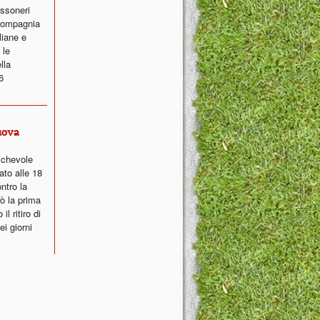
ossoneri
 compagnia
liane e
 le
lla
6
uova
ichevole
ato alle 18
ntro la
ò la prima
l ritiro di
i giorni