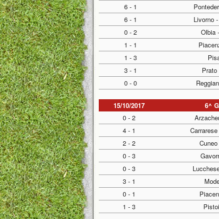
6 - 1
Ponteder
6 - 1
Livorno 
0 - 2
Olbia 
1 - 1
Piacen
1 - 3
Pis
3 - 1
Prato
0 - 0
Reggian
15/10/2017
6^ 
0 - 2
Arzache
4 - 1
Carrarese
2 - 2
Cuneo 
0 - 3
Gavorr
0 - 3
Lucchese
3 - 1
Mode
0 - 1
Piacen
1 - 3
Pisto