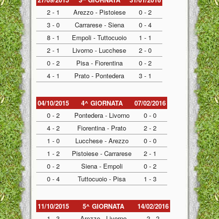
2 - 1
Arezzo - Pistoiese
0 - 2
3 - 0
Carrarese - Siena
0 - 4
8 - 1
Empoli - Tuttocuoio
1 - 1
2 - 1
Livorno - Lucchese
2 - 0
0 - 2
Pisa - Fiorentina
0 - 2
4 - 1
Prato - Pontedera
3 - 1
04/10/2015
4^ GIORNATA
07/02/2016
0 - 2
Pontedera - Livorno
0 - 0
4 - 2
Fiorentina - Prato
2 - 2
1 - 0
Lucchese - Arezzo
0 - 0
1 - 2
Pistoiese - Carrarese
2 - 1
0 - 2
Siena - Empoli
0 - 2
0 - 4
Tuttocuoio - Pisa
1 - 3
11/10/2015
5^ GIORNATA
14/02/2016
1 - 3
Arezzo - Livorno
2 - 2