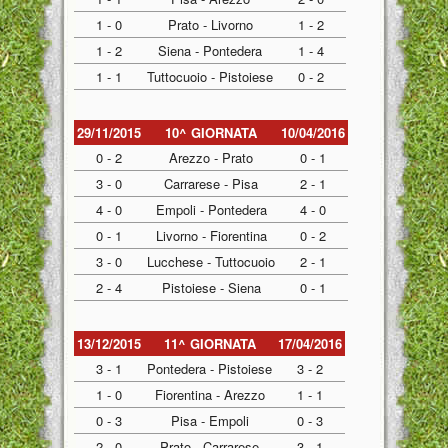
1 - 0
Prato - Livorno
1 - 2
1 - 2
Siena - Pontedera
1 - 4
1 - 1
Tuttocuoio - Pistoiese
0 - 2
29/11/2015
10^ GIORNATA
10/04/2016
0 - 2
Arezzo - Prato
0 - 1
3 - 0
Carrarese - Pisa
2 - 1
4 - 0
Empoli - Pontedera
4 - 0
0 - 1
Livorno - Fiorentina
0 - 2
3 - 0
Lucchese - Tuttocuoio
2 - 1
2 - 4
Pistoiese - Siena
0 - 1
13/12/2015
11^ GIORNATA
17/04/2016
3 - 1
Pontedera - Pistoiese
3 - 2
1 - 0
Fiorentina - Arezzo
1 - 1
0 - 3
Pisa - Empoli
0 - 3
2 - 0
Prato - Carrarese
3 - 1