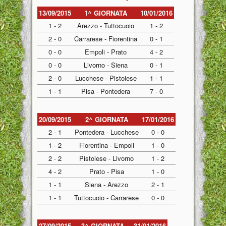
13/09/2015
1^ GIORNATA
10/01/2016
1 - 2
Arezzo - Tuttocuoio
1 - 2
2 - 0
Carrarese - Fiorentina
0 - 1
0 - 0
Empoli - Prato
4 - 2
0 - 0
Livorno - Siena
0 - 1
2 - 0
Lucchese - Pistoiese
1 - 1
1 - 1
Pisa - Pontedera
7 - 0
20/09/2015
2^ GIORNATA
17/01/2016
2 - 1
Pontedera - Lucchese
0 - 0
1 - 2
Fiorentina - Empoli
1 - 0
2 - 2
Pistoiese - Livorno
1 - 2
4 - 2
Prato - Pisa
1 - 0
1 - 1
Siena - Arezzo
2 - 1
1 - 1
Tuttocuoio - Carrarese
0 - 0
27/09/2015
3^ GIORNATA
31/01/2016