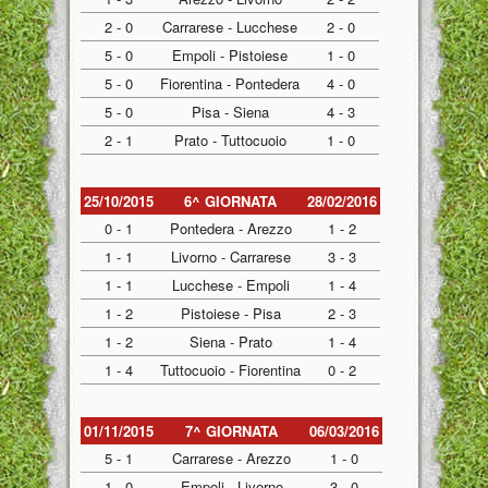
2 - 0
Carrarese - Lucchese
2 - 0
5 - 0
Empoli - Pistoiese
1 - 0
5 - 0
Fiorentina - Pontedera
4 - 0
5 - 0
Pisa - Siena
4 - 3
2 - 1
Prato - Tuttocuoio
1 - 0
25/10/2015
6^ GIORNATA
28/02/2016
0 - 1
Pontedera - Arezzo
1 - 2
1 - 1
Livorno - Carrarese
3 - 3
1 - 1
Lucchese - Empoli
1 - 4
1 - 2
Pistoiese - Pisa
2 - 3
1 - 2
Siena - Prato
1 - 4
1 - 4
Tuttocuoio - Fiorentina
0 - 2
01/11/2015
7^ GIORNATA
06/03/2016
5 - 1
Carrarese - Arezzo
1 - 0
1 - 0
Empoli - Livorno
3 - 0