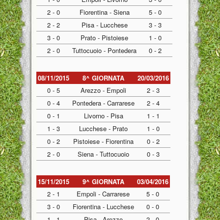
2 - 0
Fiorentina - Siena
5 - 0
2 - 2
Pisa - Lucchese
3 - 3
3 - 0
Prato - Pistoiese
1 - 0
2 - 0
Tuttocuoio - Pontedera
0 - 2
08/11/2015
8^ GIORNATA
20/03/2016
0 - 5
Arezzo - Empoli
2 - 3
0 - 4
Pontedera - Carrarese
2 - 4
0 - 1
Livorno - Pisa
1 - 1
1 - 3
Lucchese - Prato
1 - 0
0 - 2
Pistoiese - Fiorentina
0 - 2
2 - 0
Siena - Tuttocuoio
0 - 3
15/11/2015
9^ GIORNATA
03/04/2016
2 - 1
Empoli - Carrarese
5 - 0
3 - 0
Fiorentina - Lucchese
0 - 0
1 - 1
Pisa - Arezzo
2 - 0