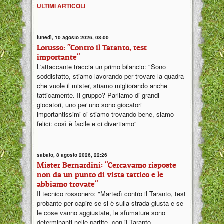
ULTIMI ARTICOLI
lunedì, 10 agosto 2026, 08:00
Lorusso: "Contro il Taranto, test
importante"
L'attaccante traccia un primo bilancio: "Sono
soddisfatto, stiamo lavorando per trovare la quadra
che vuole il mister, stiamo migliorando anche
tatticamente. Il gruppo? Parliamo di grandi
giocatori, uno per uno sono giocatori
importantissimi ci stiamo trovando bene, siamo
felici: così è facile e ci divertiamo"
sabato, 8 agosto 2026, 22:26
Mister Bernardini: "Cercavamo risposte
non da un punto di vista tattico e le
abbiamo trovate"
Il tecnico rossonero: "Martedì contro il Taranto, test
probante per capire se si è sulla strada giusta e se
le cose vanno aggiustate, le sfumature sono
determinanti nelle partite, con il Taranto