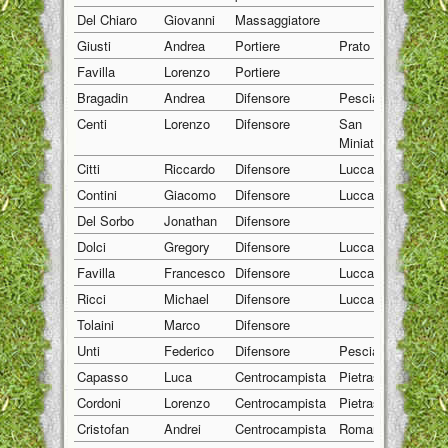
Del Chiaro
Giovanni
Massaggiatore
01/01
Giusti
Andrea
Portiere
Prato
13/05
Favilla
Lorenzo
Portiere
01/01
Bragadin
Andrea
Difensore
Pescia
26/05
Centi
Lorenzo
Difensore
San
13/01
Miniato
Citti
Riccardo
Difensore
Lucca
30/10
Contini
Giacomo
Difensore
Lucca
26/03
Del Sorbo
Jonathan
Difensore
01/01
Dolci
Gregory
Difensore
Lucca
20/03
Favilla
Francesco
Difensore
Lucca
17/01
Ricci
Michael
Difensore
Lucca
05/09
Tolaini
Marco
Difensore
01/01
Unti
Federico
Difensore
Pescia
15/02
Capasso
Luca
Centrocampista
Pietrasanta
18/05
Cordoni
Lorenzo
Centrocampista
Pietrasanta
07/05
Cristofan
Andrei
Centrocampista
Romania
07/04