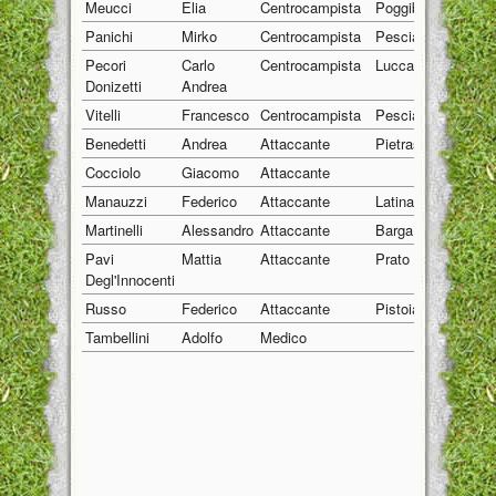
Meucci
Elia
Centrocampista
Poggibonsi
09/07
Panichi
Mirko
Centrocampista
Pescia
30/05
Pecori
Carlo
Centrocampista
Lucca
29/08
Donizetti
Andrea
Vitelli
Francesco
Centrocampista
Pescia
03/01
Benedetti
Andrea
Attaccante
Pietrasanta
30/01
Cocciolo
Giacomo
Attaccante
01/01
Manauzzi
Federico
Attaccante
Latina
01/05
Martinelli
Alessandro
Attaccante
Barga
06/08
Pavi
Mattia
Attaccante
Prato
02/05
Degl'Innocenti
Russo
Federico
Attaccante
Pistoia
02/07
Tambellini
Adolfo
Medico
01/01