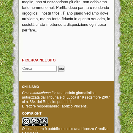
meglio, non si nascondono gli altri, non dobbiamo
farlo nemmeno noi. Partita dopo partita e rendendo
orgogliosi i nostri tifosi. Piano piano vediamo dove
arriviamo, ma ho tanta fiducia in questa squadra, la
società ci sta mettendo a disposizione ogni cosa
per fare...
RICERCA NEL SITO
CHI SIAMO
Gazzettalucchese.it
è una testata giornalistica
autorizzata dal Tribunale di Lucca il 19 settembre 2007
al n. 864 del Registro periodici.
Direttore responsabile: Fabrizio Vincenti.
COPYRIGHT
Questa opera è pubblicata sotto una
Licenza Creative
Commons
.