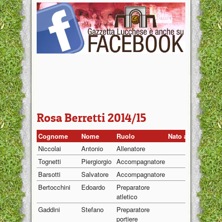
Rosa Berretti 2014/15
Cognome
Nome
Ruolo
Nato a
Nato i
Niccolai
Antonio
Allenatore
01/01
Tognetti
Piergiorgio
Accompagnatore
01/01
Barsotti
Salvatore
Accompagnatore
01/01
Bertocchini
Edoardo
Preparatore
01/01
atletico
Gaddini
Stefano
Preparatore
01/01
portiere