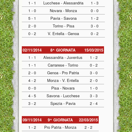
1 - 1
Lucchese - Alessandria
1 - 3
1 - 0
Novara - Monza
0 - 0
5 - 1
Pavia - Savona
1 - 2
2 - 0
Torino - Pisa
3 - 0
0 - 2
V. Entella - Genoa
0 - 2
02/11/2014
8^ GIORNATA
15/03/2015
1 - 1
Alessandria - Juventus
1 - 2
1 - 1
Carrarese - Torino
0 - 2
2 - 0
Genoa - Pro Patria
3 - 0
4 - 2
Monza - V. Entella
2 - 0
0 - 0
Pisa - Novara
1 - 0
4 - 5
Savona - Lucchese
3 - 3
3 - 2
Spezia - Pavia
2 - 4
09/11/2014
9^ GIORNATA
22/03/2015
1 - 2
Pro Patria - Monza
2 - 2