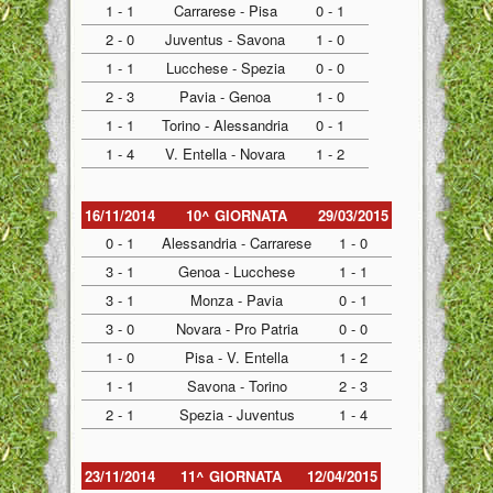
1 - 1
Carrarese - Pisa
0 - 1
2 - 0
Juventus - Savona
1 - 0
1 - 1
Lucchese - Spezia
0 - 0
2 - 3
Pavia - Genoa
1 - 0
1 - 1
Torino - Alessandria
0 - 1
1 - 4
V. Entella - Novara
1 - 2
16/11/2014
10^ GIORNATA
29/03/2015
0 - 1
Alessandria - Carrarese
1 - 0
3 - 1
Genoa - Lucchese
1 - 1
3 - 1
Monza - Pavia
0 - 1
3 - 0
Novara - Pro Patria
0 - 0
1 - 0
Pisa - V. Entella
1 - 2
1 - 1
Savona - Torino
2 - 3
2 - 1
Spezia - Juventus
1 - 4
23/11/2014
11^ GIORNATA
12/04/2015