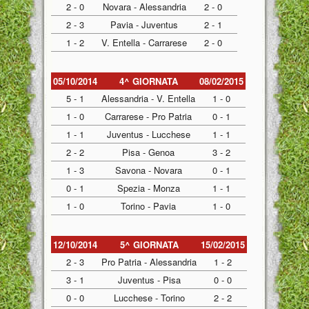
2 - 0
Novara - Alessandria
2 - 0
2 - 3
Pavia - Juventus
2 - 1
1 - 2
V. Entella - Carrarese
2 - 0
05/10/2014
4^ GIORNATA
08/02/2015
5 - 1
Alessandria - V. Entella
1 - 0
1 - 0
Carrarese - Pro Patria
0 - 1
1 - 1
Juventus - Lucchese
1 - 1
2 - 2
Pisa - Genoa
3 - 2
1 - 3
Savona - Novara
0 - 1
0 - 1
Spezia - Monza
1 - 1
1 - 0
Torino - Pavia
1 - 0
12/10/2014
5^ GIORNATA
15/02/2015
2 - 3
Pro Patria - Alessandria
1 - 2
3 - 1
Juventus - Pisa
0 - 0
0 - 0
Lucchese - Torino
2 - 2