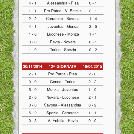
4 - 1
Alessandria - Pisa
0 - 1
1 - 1
Pro Patria - V. Entella
2 - 1
2 - 2
Carrarese - Savona
1 - 4
4 - 1
Juventus - Genoa
2 - 5
1 - 0
Lucchese - Monza
1 - 1
0 - 3
Pavia - Novara
0 - 1
1 - 0
Torino - Spezia
0 - 2
30/11/2014
12^ GIORNATA
19/04/2015
2 - 1
Pro Patria - Pisa
2 - 0
0 - 0
Genoa - Torino
2 - 2
5 - 0
Monza - Juventus
1 - 0
2 - 0
Novara - Lucchese
2 - 1
0 - 0
Savona - Alessandria
0 - 2
5 - 2
Spezia - Carrarese
1 - 1
0 - 3
V. Entella - Pavia
0 - 0