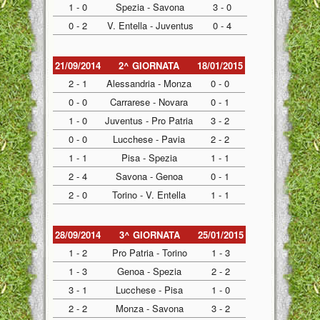
1 - 0
Spezia - Savona
3 - 0
0 - 2
V. Entella - Juventus
0 - 4
21/09/2014
2^ GIORNATA
18/01/2015
2 - 1
Alessandria - Monza
0 - 0
0 - 0
Carrarese - Novara
0 - 1
1 - 0
Juventus - Pro Patria
3 - 2
0 - 0
Lucchese - Pavia
2 - 2
1 - 1
Pisa - Spezia
1 - 1
2 - 4
Savona - Genoa
0 - 1
2 - 0
Torino - V. Entella
1 - 1
28/09/2014
3^ GIORNATA
25/01/2015
1 - 2
Pro Patria - Torino
1 - 3
1 - 3
Genoa - Spezia
2 - 2
3 - 1
Lucchese - Pisa
1 - 0
2 - 2
Monza - Savona
3 - 2