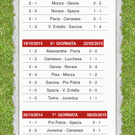
2 - 1
Monza - Genoa
0 - 2
5 - 0
Novara - Spezia
1 - 1
5 - 1
Pavia - Carrarese
0 - 1
1 - 3
V. Entella - Savona
1 - 4
19/10/2014
6^ GIORNATA
22/02/2015
1 - 2
Alessandria - Pavia
0 - 0
1 - 2
Carrarese - Lucchese
1 - 1
0 - 4
Genoa - Novara
0 - 4
0 - 4
Pisa - Monza
1 - 2
3 - 2
Savona - Pro Patria
0 - 2
1 - 0
Spezia - V. Entella
0 - 0
1 - 0
Torino - Juventus
1 - 1
26/10/2014
7^ GIORNATA
08/03/2015
1 - 1
Pro Patria - Spezia
0 - 1
2 - 0
Juventus - Carrarese
3 - 1