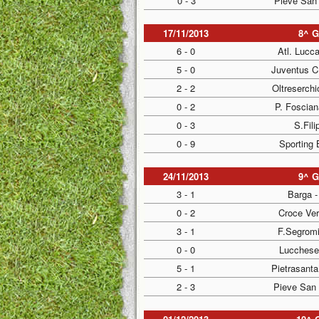
0 - 3
Pieve San 
17/11/2013
8^ 
6 - 0
Atl. Lucc
5 - 0
Juventus C
2 - 2
Oltreserchi
0 - 2
P. Foscian
0 - 3
S.Fili
0 - 9
Sporting
24/11/2013
9^ 
3 - 1
Barga -
0 - 2
Croce Ver
3 - 1
F.Segromi
0 - 0
Lucchese
5 - 1
Pietrasant
2 - 3
Pieve San 