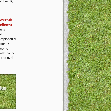
michevoli,
iovanili
ellenza
ella
si
ampionati di
nder 15
a come
ti, l’altra
 che avrà