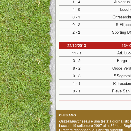
1 - 4
Juventus 
4 - 0
Lucch
0 - 1
Oltreserch
0 - 2
S.Filippo
2 - 2
Sporting B
22/12/2013
13^ 
11 - 1
Atl. Luc
3 - 2
Barga -
8 - 2
Croce Verd
0 - 3
F.Segromi
1 - 1
P. Foscian
0 - 1
Pieve San 
CHI SIAMO
Gazzettalucchese.it
è una testata giornalistic
Lucca il 19 settembre 2007 al n. 864 del Regis
Direttore responsabile: Fabrizio Vincenti.