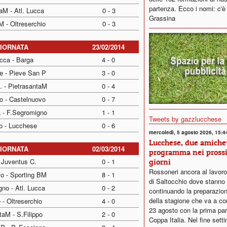
partenza. Ecco i nomi: c'è
aM - Atl. Lucca
0 - 3
Grassina
M - Oltreserchio
0 - 3
GIORNATA
23/02/2014
ucca - Barga
4 - 0
e - Pieve San P
3 - 0
. - PietrasantaM
0 - 4
io - Castelnuovo
0 - 7
a - F.Segromigno
1 - 1
Tweets by gazzlucchese
po - Lucchese
0 - 6
mercoledì, 5 agosto 2026, 15:4
Lucchese, due amichev
GIORNATA
02/03/2014
programma nei pross
giorni
 Juventus C.
0 - 1
Rossoneri ancora al lavor
o - Sporting BM
8 - 1
di Saltocchio dove stanno
no - Atl. Lucca
0 - 2
continuando la preparazion
della stagione che va a com
- Oltreserchio
4 - 0
23 agosto con la prima part
taM - S.Filippo
2 - 0
Coppa Italia. Nel fine sett