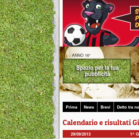
ANNO 16°
Prima
News
Brevi
Detto tra no
Calendario e risultati 
29/09/2013
1^ 