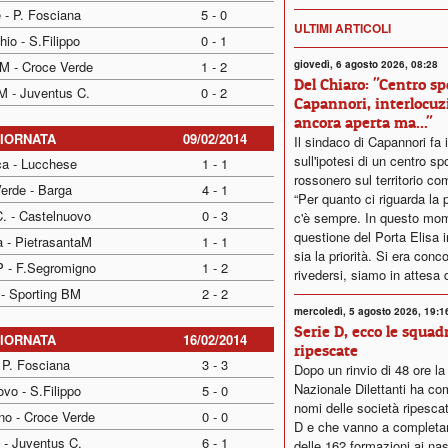
 - P. Fosciana
5 - 0
ULTIMI ARTICOLI
hio - S.Filippo
0 - 1
giovedì, 6 agosto 2026, 08:28
aM - Croce Verde
1 - 2
Del Chiaro: "Centro sp
M - Juventus C.
0 - 2
Capannori, interlocuz
ancora aperta ma..."
GIORNATA
09/02/2014
Il sindaco di Capannori fa 
sull'ipotesi di un centro sp
ca - Lucchese
1 - 1
rossonero sul territorio co
erde - Barga
4 - 1
“Per quanto ci riguarda la p
. - Castelnuovo
0 - 3
c'è sempre. In questo mom
questione del Porta Elisa
a - PietrasantaM
1 - 1
sia la priorità. Si era conc
P - F.Segromigno
1 - 2
rivedersi, siamo in attesa d
 - Sporting BM
2 - 2
mercoledì, 5 agosto 2026, 19:1
Serie D, ecco le squad
GIORNATA
16/02/2014
ripescate
 P. Fosciana
3 - 3
Dopo un rinvio di 48 ore l
Nazionale Dilettanti ha co
vo - S.Filippo
5 - 0
nomi delle società ripescat
no - Croce Verde
0 - 0
D e che vanno a completare
 - Juventus C.
6 - 1
delle 162 formazioni ai nast