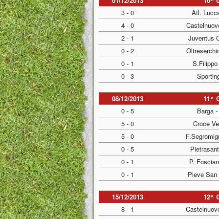
01/12/2013
10^ 
3 - 0
Atl. Lucc
4 - 0
Castelnuov
2 - 1
Juventus C
0 - 2
Oltreserchi
0 - 1
S.Filippo
0 - 3
Sportin
08/12/2013
11^ 
0 - 5
Barga -
5 - 0
Croce Ver
5 - 0
F.Segromig
0 - 5
Pietrasan
0 - 1
P. Foscian
0 - 1
Pieve San 
15/12/2013
12^ 
8 - 1
Castelnuov