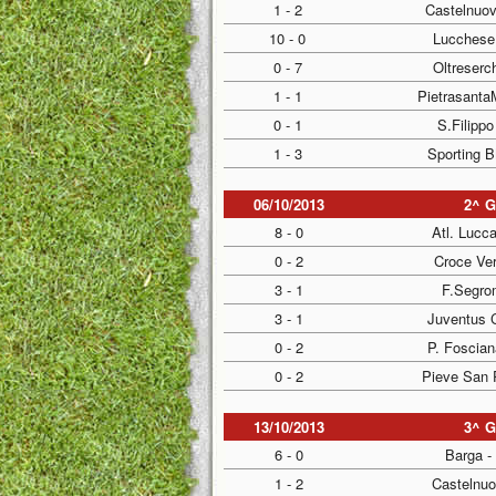
1 - 2
Castelnuov
10 - 0
Lucchese
0 - 7
Oltreserch
1 - 1
Pietrasanta
0 - 1
S.Filippo
1 - 3
Sporting B
06/10/2013
2^ 
8 - 0
Atl. Lucc
0 - 2
Croce Ve
3 - 1
F.Segro
3 - 1
Juventus C
0 - 2
P. Foscian
0 - 2
Pieve San 
13/10/2013
3^ 
6 - 0
Barga -
1 - 2
Castelnuo