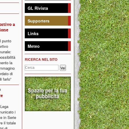
GL Rivista
Supporters
ortivo a
ione
Links
il punto
Meteo
ortivo
munale:
ossibilità
RICERCA NEL SITO
ento la
 immagino
ordato di
i farlo”
6
re
a Lega
municato i
e in Serie
 il totale
ri di