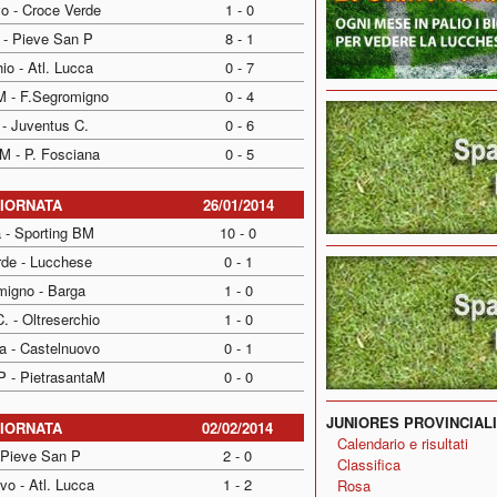
o - Croce Verde
1 - 0
 - Pieve San P
8 - 1
io - Atl. Lucca
0 - 7
M - F.Segromigno
0 - 4
 - Juventus C.
0 - 6
M - P. Fosciana
0 - 5
GIORNATA
26/01/2014
a - Sporting BM
10 - 0
rde - Lucchese
0 - 1
migno - Barga
1 - 0
. - Oltreserchio
1 - 0
a - Castelnuovo
0 - 1
P - PietrasantaM
0 - 0
JUNIORES PROVINCIALI
GIORNATA
02/02/2014
Calendario e risultati
 Pieve San P
2 - 0
Classifica
vo - Atl. Lucca
1 - 2
Rosa