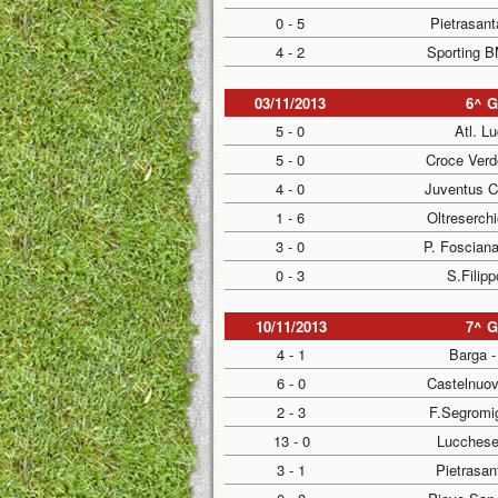
0 - 5
Pietrasant
4 - 2
Sporting B
03/11/2013
6^ 
5 - 0
Atl. L
5 - 0
Croce Verd
4 - 0
Juventus C
1 - 6
Oltreserch
3 - 0
P. Foscian
0 - 3
S.Filip
10/11/2013
7^ 
4 - 1
Barga -
6 - 0
Castelnuov
2 - 3
F.Segromig
13 - 0
Lucchese 
3 - 1
Pietrasan