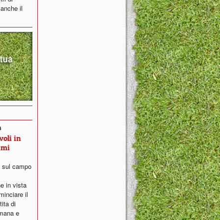
 anche il
4
oli in
imi
o sul campo
e in vista
inciare il
ita di
imana e