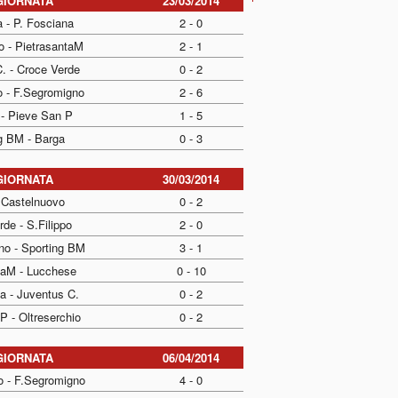
GIORNATA
23/03/2014
a - P. Fosciana
2 - 0
o - PietrasantaM
2 - 1
. - Croce Verde
0 - 2
o - F.Segromigno
2 - 6
 - Pieve San P
1 - 5
g BM - Barga
0 - 3
GIORNATA
30/03/2014
 Castelnuovo
0 - 2
de - S.Filippo
2 - 0
no - Sporting BM
3 - 1
taM - Lucchese
0 - 10
a - Juventus C.
0 - 2
P - Oltreserchio
0 - 2
GIORNATA
06/04/2014
o - F.Segromigno
4 - 0