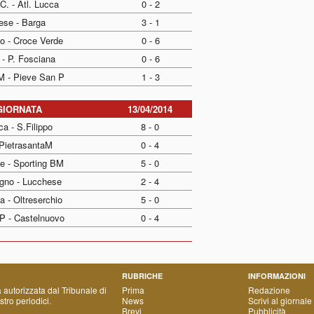
C. - Atl. Lucca
0 - 2
ese - Barga
3 - 1
io - Croce Verde
0 - 6
 - P. Fosciana
0 - 6
M - Pieve San P
1 - 3
GIORNATA
13/04/2014
ca - S.Filippo
8 - 0
 PietrasantaM
0 - 4
e - Sporting BM
5 - 0
gno - Lucchese
2 - 4
a - Oltreserchio
5 - 0
P - Castelnuovo
0 - 4
RUBRICHE
INFORMAZIONI
a autorizzata dal Tribunale di
Prima
Redazione
tro periodici.
News
Scrivi al giornale
Brevi
Pubblicità