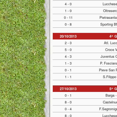
4 - 0
Lucchese
1 - 0
Oltreserc
0 - 11
Pietrasant
0 - 8
Sporting B
20/10/2013
4^ 
2 - 3
Atl. Luc
5 - 0
Croce V
4 - 3
Juventus C
1 - 3
P. Foscian
0 - 1
Pieve San 
1 - 1
S.Filippo
27/10/2013
5^ 
0 - 1
Barga -
8 - 0
Castelnuo
0 - 4
F.Segromig
8 - 0
Lucchese