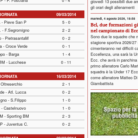
P - P. Fosciana
0 - 4
giovedì 13 possibili due a
gli orari degli allenamenti
GIORNATA
09/03/2014
martedì, 4 agosto 2026, 18:58
a - Pieve San P
5 - 0
Bcl, due formazioni g
. - F.Segromigno
2 - 2
nel campionato di Ecc
Sono due le squadre che n
o - PietrasantaM
0 - 2
stagione sportiva 2026/27 
a - Croce Verde
0 - 1
cimenteranno nei difficili c
Eccellenza, una sarà la U
ppo - Barga
1 - 4
Ecc. che avrà in panchin
 BM - Lucchese
0 - 11
primo allenatore Carlo Mariot
squadra è la Under 17 Ecc
GIORNATA
16/03/2014
come allenatore Matteo Di
Giambattista
 Oltreserchio
2 - 1
de - Atl. Lucca
0 - 2
gno - S.Filippo
1 - 0
 - Castelnuovo
1 - 0
aM - Sporting BM
2 - 3
P - Juventus C.
0 - 2