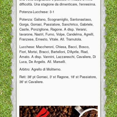
difficoltà. Una stagione da dimenticare, l'ennesima.
Potenza-Lucchese: 3-1
Potenza: Galiano, Scognamiglio, Santonastaso,
Gorga, Gorrasi, Passiatore, Sanchirico, Gabriele,
Casile, Ponziglione, Ragone. A disp. Verarsi,
Iavarone, Nastri, Fumo, Volpe, Candelma, Agrelli,
Franzese, Ernesto, Vitale. All. Tramutola.
Lucchese: Maccheroni, Chiesa, Bacci, Bosco,
Fiori, Morisi, Bracci, Bartelloni, D'Aprile, Riad,
Amato. A disp. Vannini, Lazzareschi, Cavaliere, Di
Luca, De Angelis. All. Marselli.
Arbitro: Agrello di Moliterno.
Reti: 38' pt Gorrasi, 3' st Ragone, 18' st Passiatore,
36' st Cavaliere.