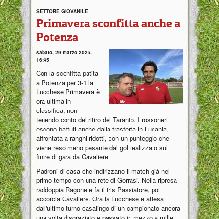
SETTORE GIOVANILE
Primavera sconfitta anche a
Potenza
sabato, 29 marzo 2025,
16:45
Con la sconfitta patita
a Potenza per 3-1 la
Lucchese Primavera è
ora ultima in
classifica, non
tenendo conto del ritiro del Taranto. I rossoneri
escono battuti anche dalla trasferta in Lucania,
affrontata a ranghi ridotti, con un punteggio che
viene reso meno pesante dal gol realizzato sul
finire di gara da Cavaliere.
Padroni di casa che indirizzano il match già nel
primo tempo con una rete di Gorrasi. Nella ripresa
raddoppia Ragone e fa il tris Passiatore, poi
accorcia Cavaliere. Ora la Lucchese è attesa
dall'ultimo turno casalingo di un campionato ancora
una volta disgraziato e passato in mezzo a mille