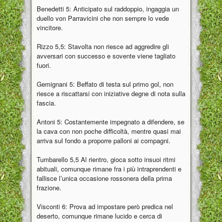
Benedetti 5: Anticipato sul raddoppio, ingaggia un
duello von Parravicini che non sempre lo vede
vincitore.
Rizzo 5,5: Stavolta non riesce ad aggredire gli
avversari con successo e sovente viene tagliato
fuori.
Gemignani 5: Beffato di testa sul primo gol, non
riesce a riscattarsi con iniziative degne di nota sulla
fascia.
Antoni 5: Costantemente impegnato a difendere, se
la cava con non poche difficoltà, mentre quasi mai
arriva sul fondo a proporre palloni ai compagni.
Tumbarello 5,5 Al rientro, gioca sotto insuoi ritmi
abituali, comunque rimane fra i più intraprendenti e
fallisce l’unica occasione rossonera della prima
frazione.
Visconti 6: Prova ad impostare però predica nel
deserto, comunque rimane lucido e cerca di