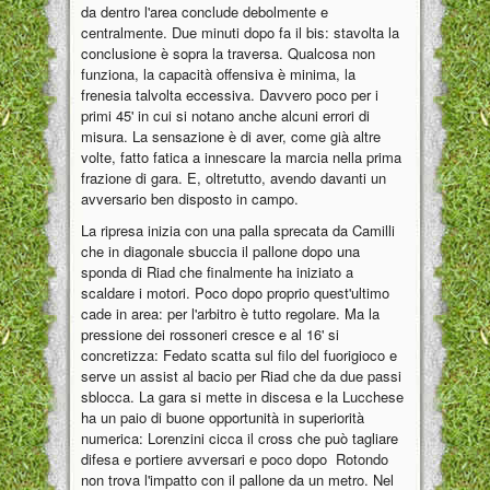
da dentro l'area conclude debolmente e
centralmente. Due minuti dopo fa il bis: stavolta la
conclusione è sopra la traversa. Qualcosa non
funziona, la capacità offensiva è minima, la
frenesia talvolta eccessiva. Davvero poco per i
primi 45' in cui si notano anche alcuni errori di
misura. La sensazione è di aver, come già altre
volte, fatto fatica a innescare la marcia nella prima
frazione di gara. E, oltretutto, avendo davanti un
avversario ben disposto in campo.
La ripresa inizia con una palla sprecata da Camilli
che in diagonale sbuccia il pallone dopo una
sponda di Riad che finalmente ha iniziato a
scaldare i motori. Poco dopo proprio quest'ultimo
cade in area: per l'arbitro è tutto regolare. Ma la
pressione dei rossoneri cresce e al 16' si
concretizza: Fedato scatta sul filo del fuorigioco e
serve un assist al bacio per Riad che da due passi
sblocca. La gara si mette in discesa e la Lucchese
ha un paio di buone opportunità in superiorità
numerica: Lorenzini cicca il cross che può tagliare
difesa e portiere avversari e poco dopo Rotondo
non trova l'impatto con il pallone da un metro. Nel