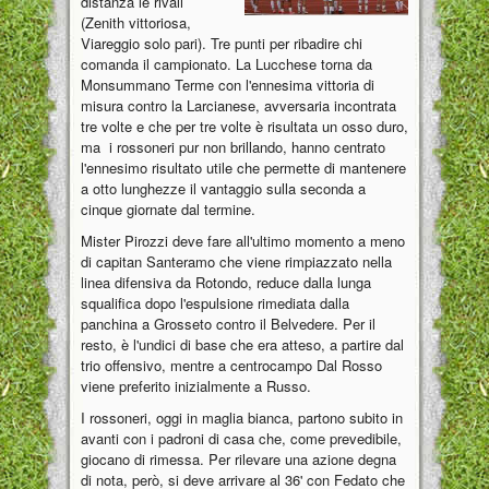
distanza le rivali
(Zenith vittoriosa,
Viareggio solo pari). Tre punti per ribadire chi
comanda il campionato. La Lucchese torna da
Monsummano Terme con l'ennesima vittoria di
misura contro la Larcianese, avversaria incontrata
tre volte e che per tre volte è risultata un osso duro,
ma i rossoneri pur non brillando, hanno centrato
l'ennesimo risultato utile che permette di mantenere
a otto lunghezze il vantaggio sulla seconda a
cinque giornate dal termine.
Mister Pirozzi deve fare all'ultimo momento a meno
di capitan Santeramo che viene rimpiazzato nella
linea difensiva da Rotondo, reduce dalla lunga
squalifica dopo l'espulsione rimediata dalla
panchina a Grosseto contro il Belvedere. Per il
resto, è l'undici di base che era atteso, a partire dal
trio offensivo, mentre a centrocampo Dal Rosso
viene preferito inizialmente a Russo.
I rossoneri, oggi in maglia bianca, partono subito in
avanti con i padroni di casa che, come prevedibile,
giocano di rimessa. Per rilevare una azione degna
di nota, però, si deve arrivare al 36' con Fedato che