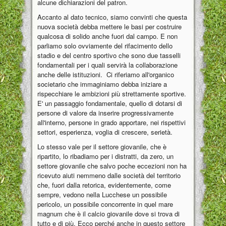
alcune dichiarazioni del patron.
Accanto al dato tecnico, siamo convinti che questa
nuova società debba mettere le basi per costruire
qualcosa di solido anche fuori dal campo. E non
parliamo solo ovviamente del rifacimento dello
stadio e del centro sportivo che sono due tasselli
fondamentali per i quali servirà la collaborazione
anche delle istituzioni. Ci riferiamo all'organico
societario che immaginiamo debba iniziare a
rispecchiare le ambizioni più strettamente sportive.
E' un passaggio fondamentale, quello di dotarsi di
persone di valore da inserire progressivamente
all'interno, persone in grado apportare, nei rispettivi
settori, esperienza, voglia di crescere, serietà.
Lo stesso vale per il settore giovanile, che è
ripartito, lo ribadiamo per i distratti, da zero, un
settore giovanile che salvo poche eccezioni non ha
ricevuto aiuti nemmeno dalle società del territorio
che, fuori dalla retorica, evidentemente, come
sempre, vedono nella Lucchese un possibile
pericolo, un possibile concorrente in quel mare
magnum che è il calcio giovanile dove si trova di
tutto e di più. Ecco perché anche in questo settore