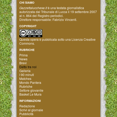
CHI SIAMO
Gazzettalucchese.it
è una testata giornalistica
autorizzata dal Tribunale di Lucca il 19 settembre 2007
al n. 864 del Registro periodici.
Direttore responsabile: Fabrizio Vincenti.
COPYRIGHT
Questa opera è pubblicata sotto una
Licenza Creative
Commons
.
RUBRICHE
Prima
News
Brevi
Detto tra noi
Galleria
I 90 minuti
Matches
Mondo Pantera
Rubriche
Settore giovanile
Basket Le Mura
INFORMAZIONI
Redazione
Scrivi al giornale
Pubblicità