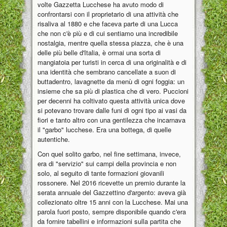
volte Gazzetta Lucchese ha avuto modo di
confrontarsi con il proprietario di una attività che
risaliva al 1880 e che faceva parte di una Lucca
che non c'è più e di cui sentiamo una incredibile
nostalgia, mentre quella stessa piazza, che è una
delle più belle d'Italia, è ormai una sorta di
mangiatoia per turisti in cerca di una originalità e di
una identità che sembrano cancellate a suon di
buttadentro, lavagnette da menù di ogni foggia: un
insieme che sa più di plastica che di vero. Puccioni
per decenni ha coltivato questa attività unica dove
si potevano trovare dalle funi di ogni tipo ai vasi da
fiori e tanto altro con una gentilezza che incarnava
il "garbo" lucchese. Era una bottega, di quelle
autentiche.
Con quel solito garbo, nel fine settimana, invece,
era di "servizio" sui campi della provincia e non
solo, al seguito di tante formazioni giovanili
rossonere. Nel 2016 ricevette un premio durante la
serata annuale del Gazzettino d'argento: aveva già
collezionato oltre 15 anni con la Lucchese. Mai una
parola fuori posto, sempre disponibile quando c'era
da fornire tabellini e informazioni sulla partita che