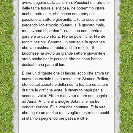
aveva seguito dalla panchina, Puccioni è stato uno
delle tante figure silenziose, ne potremmo citare
anche tante altre, che hanno dato tempo e
passione al settore giovanile. E tutto questo non
perdendo l'obiettività: "Guardi, si è giocato male,
meritavamo di perdere", era il suo commento se la
gara era andato storta. Niente polemiche. Niente
recriminazioni. Semmai un sorriso e la speranza
che la prossima sarebbe andata meglio. Se la
Lucchese ha avuto un grande settore giovanile è
stato anche per le persone che ad esso hanno
dedicato una parte di loro.
E per un dirigente che ci lascia, ecco che arriva un
nuovo potenziale tifoso rossonero: Simone Pellico,
storico collaboratore della nostra testata ed autore
di tutte le grafiche edite, è divenuto papà per la
seconda volta. Ettore è arrivato a fare compagnia
ad Anna. A lui e alla moglie Sabrina le nostre
congratulazioni. E' la vita che continua. E' la vita
che regala un sorriso e un vagito mentre due occhi
si stanno spegnendo per passare oltre.