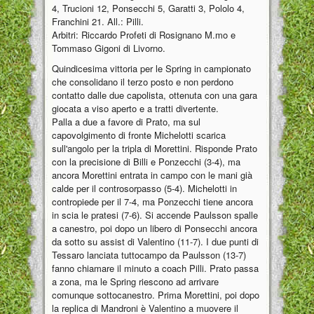
4, Trucioni 12, Ponsecchi 5, Garatti 3, Pololo 4,
Franchini 21. All.: Pilli.
Arbitri: Riccardo Profeti di Rosignano M.mo e
Tommaso Gigoni di Livorno.
Quindicesima vittoria per le Spring in campionato
che consolidano il terzo posto e non perdono
contatto dalle due capolista, ottenuta con una gara
giocata a viso aperto e a tratti divertente.
Palla a due a favore di Prato, ma sul
capovolgimento di fronte Michelotti scarica
sull'angolo per la tripla di Morettini. Risponde Prato
con la precisione di Billi e Ponzecchi (3-4), ma
ancora Morettini entrata in campo con le mani già
calde per il controsorpasso (5-4). Michelotti in
contropiede per il 7-4, ma Ponzecchi tiene ancora
in scia le pratesi (7-6). Si accende Paulsson spalle
a canestro, poi dopo un libero di Ponsecchi ancora
da sotto su assist di Valentino (11-7). I due punti di
Tessaro lanciata tuttocampo da Paulsson (13-7)
fanno chiamare il minuto a coach Pilli. Prato passa
a zona, ma le Spring riescono ad arrivare
comunque sottocanestro. Prima Morettini, poi dopo
la replica di Mandroni è Valentino a muovere il