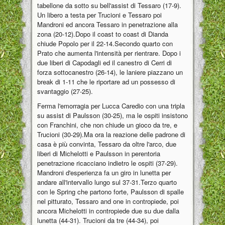
tabellone da sotto su bell'assist di Tessaro (17-9).
Un libero a testa per Trucioni e Tessaro poi
Mandroni ed ancora Tessaro in penetrazione alla
zona (20-12).Dopo il coast to coast di Dianda
chiude Popolo per il 22-14.Secondo quarto con
Prato che aumenta l'intensità per rientrare. Dopo i
due liberi di Capodagli ed il canestro di Cerri di
forza sottocanestro (26-14), le laniere piazzano un
break di 1-11 che le riportare ad un possesso di
svantaggio (27-25).
Ferma l'emorragia per Lucca Caredio con una tripla
su assist di Paulsson (30-25), ma le ospiti insistono
con Franchini, che non chiude un gioco da tre, e
Trucioni (30-29).Ma ora la reazione delle padrone di
casa è più convinta, Tessaro da oltre l'arco, due
liberi di Michelotti e Paulsson in perentoria
penetrazione ricacciano indietro le ospiti (37-29).
Mandroni d'esperienza fa un giro in lunetta per
andare all'intervallo lungo sul 37-31.Terzo quarto
con le Spring che partono forte, Paulsson di spalle
nel pitturato, Tessaro and one in contropiede, poi
ancora Michelotti in contropiede due su due dalla
lunetta (44-31). Trucioni da tre (44-34), poi