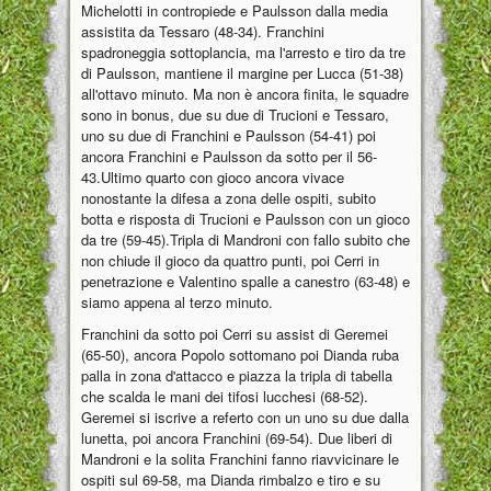
Michelotti in contropiede e Paulsson dalla media
assistita da Tessaro (48-34). Franchini
spadroneggia sottoplancia, ma l'arresto e tiro da tre
di Paulsson, mantiene il margine per Lucca (51-38)
all'ottavo minuto. Ma non è ancora finita, le squadre
sono in bonus, due su due di Trucioni e Tessaro,
uno su due di Franchini e Paulsson (54-41) poi
ancora Franchini e Paulsson da sotto per il 56-
43.Ultimo quarto con gioco ancora vivace
nonostante la difesa a zona delle ospiti, subito
botta e risposta di Trucioni e Paulsson con un gioco
da tre (59-45).Tripla di Mandroni con fallo subito che
non chiude il gioco da quattro punti, poi Cerri in
penetrazione e Valentino spalle a canestro (63-48) e
siamo appena al terzo minuto.
Franchini da sotto poi Cerri su assist di Geremei
(65-50), ancora Popolo sottomano poi Dianda ruba
palla in zona d'attacco e piazza la tripla di tabella
che scalda le mani dei tifosi lucchesi (68-52).
Geremei si iscrive a referto con un uno su due dalla
lunetta, poi ancora Franchini (69-54). Due liberi di
Mandroni e la solita Franchini fanno riavvicinare le
ospiti sul 69-58, ma Dianda rimbalzo e tiro e su