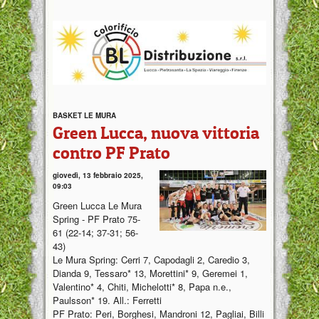
BASKET LE MURA
Green Lucca, nuova vittoria
contro PF Prato
giovedì, 13 febbraio 2025,
09:03
Green Lucca Le Mura
Spring - PF Prato 75-
61 (22-14; 37-31; 56-
43)
Le Mura Spring: Cerri 7, Capodagli 2, Caredio 3,
Dianda 9, Tessaro* 13, Morettini* 9, Geremei 1,
Valentino* 4, Chiti, Michelotti* 8, Papa n.e.,
Paulsson* 19. All.: Ferretti
PF Prato: Peri, Borghesi, Mandroni 12, Pagliai, Billi