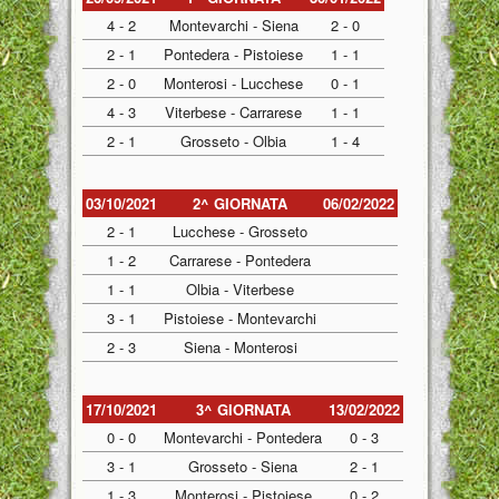
4 - 2
Montevarchi - Siena
2 - 0
2 - 1
Pontedera - Pistoiese
1 - 1
2 - 0
Monterosi - Lucchese
0 - 1
4 - 3
Viterbese - Carrarese
1 - 1
2 - 1
Grosseto - Olbia
1 - 4
03/10/2021
2^ GIORNATA
06/02/2022
2 - 1
Lucchese - Grosseto
1 - 2
Carrarese - Pontedera
1 - 1
Olbia - Viterbese
3 - 1
Pistoiese - Montevarchi
2 - 3
Siena - Monterosi
17/10/2021
3^ GIORNATA
13/02/2022
0 - 0
Montevarchi - Pontedera
0 - 3
3 - 1
Grosseto - Siena
2 - 1
1 - 3
Monterosi - Pistoiese
0 - 2