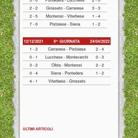
2 - 2
Grosseto - Carrarese
3 - 3
2 - 5
Monterosi - Viterbese
1 - 4
7 - 0
Pistoiese - Siena
1 - 2
12/12/2021
9^ GIORNATA
24/04/2022
1 - 2
Carrarese - Pistoiese
2 - 4
0 - 1
Lucchese - Montevarchi
0 - 3
3 - 2
Olbia - Monterosi
2 - 2
0 - 4
Siena - Pontedera
1 - 2
4 - 1
Viterbese - Grosseto
ULTIMI ARTICOLI