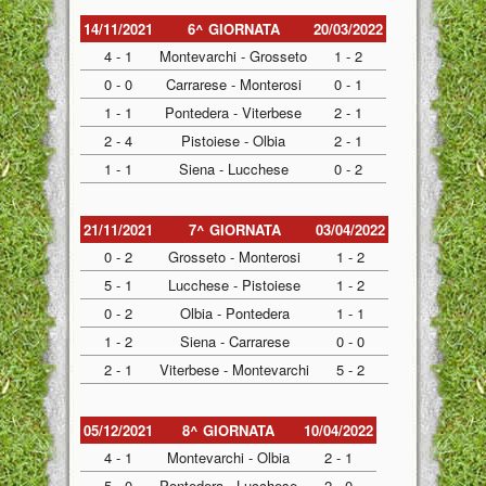
14/11/2021
6^ GIORNATA
20/03/2022
4 - 1
Montevarchi - Grosseto
1 - 2
0 - 0
Carrarese - Monterosi
0 - 1
1 - 1
Pontedera - Viterbese
2 - 1
2 - 4
Pistoiese - Olbia
2 - 1
1 - 1
Siena - Lucchese
0 - 2
21/11/2021
7^ GIORNATA
03/04/2022
0 - 2
Grosseto - Monterosi
1 - 2
5 - 1
Lucchese - Pistoiese
1 - 2
0 - 2
Olbia - Pontedera
1 - 1
1 - 2
Siena - Carrarese
0 - 0
2 - 1
Viterbese - Montevarchi
5 - 2
05/12/2021
8^ GIORNATA
10/04/2022
4 - 1
Montevarchi - Olbia
2 - 1
5 - 0
Pontedera - Lucchese
2 - 0