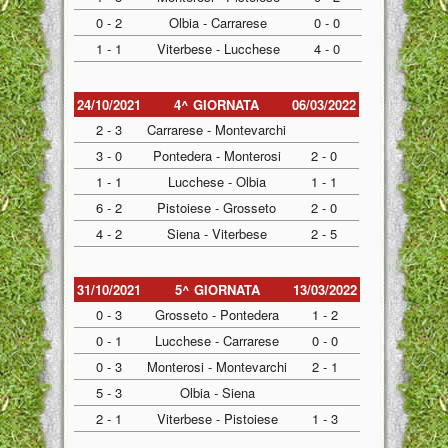
0 - 2
Olbia - Carrarese
0 - 0
1 - 1
Viterbese - Lucchese
4 - 0
24/10/2021
4^ GIORNATA
06/03/2022
2 - 3
Carrarese - Montevarchi
3 - 0
Pontedera - Monterosi
2 - 0
1 - 1
Lucchese - Olbia
1 - 1
6 - 2
Pistoiese - Grosseto
2 - 0
4 - 2
Siena - Viterbese
2 - 5
31/10/2021
5^ GIORNATA
13/03/2022
0 - 3
Grosseto - Pontedera
1 - 2
0 - 1
Lucchese - Carrarese
0 - 0
0 - 3
Monterosi - Montevarchi
2 - 1
5 - 3
Olbia - Siena
2 - 1
Viterbese - Pistoiese
1 - 3