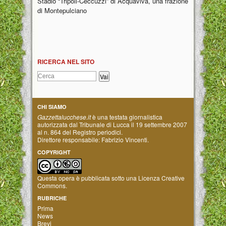
Stadio “Tripoli-Ceccuzzi” di Acquaviva, una frazione
di Montepulciano
RICERCA NEL SITO
CHI SIAMO
Gazzettalucchese.it
è una testata giornalistica
autorizzata dal Tribunale di Lucca il 19 settembre 2007
al n. 864 del Registro periodici.
Direttore responsabile: Fabrizio Vincenti.
COPYRIGHT
Questa opera è pubblicata sotto una
Licenza Creative
Commons
.
RUBRICHE
Prima
News
Brevi