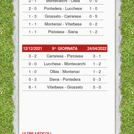
2 - 1
Montevarchi - Olbia
0 - 0
2 - 0
Pontedera - Lucchese
1 - 0
1 - 3
Grosseto - Carrarese
0 - 5
1 - 1
Monterosi - Viterbese
0 - 2
1 - 1
Pistoiese - Siena
1 - 2
12/12/2021
9^ GIORNATA
24/04/2022
3 - 2
Carrarese - Pistoiese
3 - 1
0 - 0
Lucchese - Montevarchi
1 - 2
1 - 0
Olbia - Monterosi
1 - 2
0 - 3
Siena - Pontedera
0 - 3
6 - 1
Viterbese - Grosseto
0 - 0
ULTIMI ARTICOLI