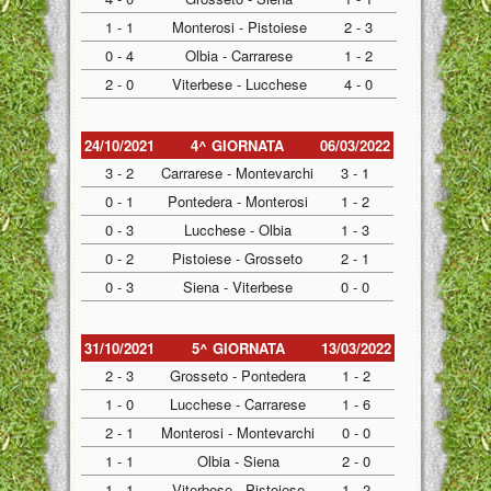
1 - 1
Monterosi - Pistoiese
2 - 3
0 - 4
Olbia - Carrarese
1 - 2
2 - 0
Viterbese - Lucchese
4 - 0
24/10/2021
4^ GIORNATA
06/03/2022
3 - 2
Carrarese - Montevarchi
3 - 1
0 - 1
Pontedera - Monterosi
1 - 2
0 - 3
Lucchese - Olbia
1 - 3
0 - 2
Pistoiese - Grosseto
2 - 1
0 - 3
Siena - Viterbese
0 - 0
31/10/2021
5^ GIORNATA
13/03/2022
2 - 3
Grosseto - Pontedera
1 - 2
1 - 0
Lucchese - Carrarese
1 - 6
2 - 1
Monterosi - Montevarchi
0 - 0
1 - 1
Olbia - Siena
2 - 0
1 - 1
Viterbese - Pistoiese
1 - 2