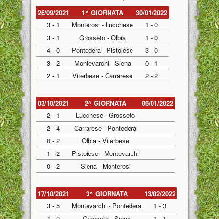
26/09/2021
1^ GIORNATA
30/01/2022
3 - 1
Monterosi - Lucchese
1 - 0
3 - 1
Grosseto - Olbia
1 - 0
4 - 0
Pontedera - Pistoiese
3 - 0
3 - 2
Montevarchi - Siena
0 - 1
2 - 1
Viterbese - Carrarese
2 - 2
03/10/2021
2^ GIORNATA
06/01/2022
2 - 1
Lucchese - Grosseto
2 - 4
Carrarese - Pontedera
0 - 2
Olbia - Viterbese
1 - 2
Pistoiese - Montevarchi
0 - 2
Siena - Monterosi
17/10/2021
3^ GIORNATA
13/02/2022
3 - 5
Montevarchi - Pontedera
1 - 3
4 - 0
Grosseto - Siena
1 - 1