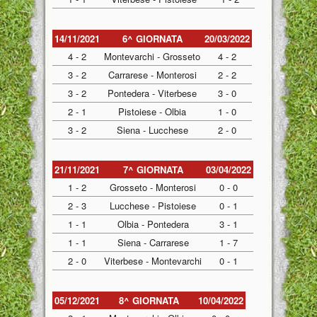
14/11/2021
6^ GIORNATA
20/03/2022
4 - 2
Montevarchi - Grosseto
4 - 2
3 - 2
Carrarese - Monterosi
2 - 2
3 - 2
Pontedera - Viterbese
3 - 0
2 - 1
Pistoiese - Olbia
1 - 0
3 - 2
Siena - Lucchese
2 - 0
21/11/2021
7^ GIORNATA
03/04/2022
1 - 2
Grosseto - Monterosi
0 - 0
2 - 3
Lucchese - Pistoiese
0 - 1
1 - 1
Olbia - Pontedera
3 - 1
1 - 1
Siena - Carrarese
1 - 7
2 - 0
Viterbese - Montevarchi
0 - 1
05/12/2021
8^ GIORNATA
10/04/2022