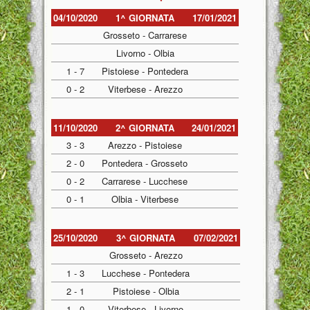
04/10/2020
1^ GIORNATA
17/01/2021
Grosseto - Carrarese
Livorno - Olbia
1 - 7
Pistoiese - Pontedera
0 - 2
Viterbese - Arezzo
11/10/2020
2^ GIORNATA
24/01/2021
3 - 3
Arezzo - Pistoiese
2 - 0
Pontedera - Grosseto
0 - 2
Carrarese - Lucchese
0 - 1
Olbia - Viterbese
25/10/2020
3^ GIORNATA
07/02/2021
Grosseto - Arezzo
1 - 3
Lucchese - Pontedera
2 - 1
Pistoiese - Olbia
1 - 0
Viterbese - Livorno