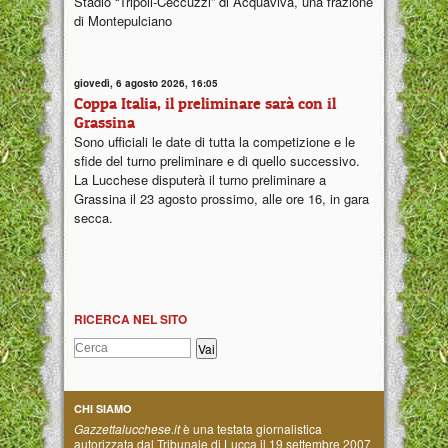
Stadio “Tripoli-Ceccuzzi” di Acquaviva, una frazione
di Montepulciano
giovedì, 6 agosto 2026, 16:05
Coppa Italia, il preliminare sarà con il
Grassina
Sono ufficiali le date di tutta la competizione e le
sfide del turno preliminare e di quello successivo.
La Lucchese disputerà il turno preliminare a
Grassina il 23 agosto prossimo, alle ore 16, in gara
secca.
RICERCA NEL SITO
CHI SIAMO
Gazzettalucchese.it
è una testata giornalistica
autorizzata dal Tribunale di Lucca il 19 settembre 2007