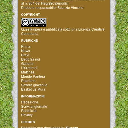
al n. 864 del Registro periodici.
Direttore responsabile: Fabrizio Vincenti.
COPYRIGHT
Questa opera è pubblicata sotto una
Licenza Creative
Commons
.
RUBRICHE
Prima
News
Brevi
Detto tra noi
Galleria
I 90 minuti
Matches
Mondo Pantera
Rubriche
Settore giovanile
Basket Le Mura
INFORMAZIONI
Redazione
Scrivi al giornale
Pubblicità
Privacy
CREDITS
Designed and developed by
Directo