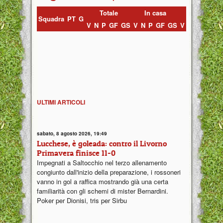
Totale
In casa
Fuori casa
Squadra
PT
G
V
N
P
GF
GS
V
N
P
GF
GS
V
N
P
GF
G
ULTIMI ARTICOLI
sabato, 8 agosto 2026, 19:49
Lucchese, è goleada: contro il Livorno
Primavera finisce 11-0
Impegnati a Saltocchio nel terzo allenamento
congiunto dall'inizio della preparazione, i rossoneri
vanno in gol a raffica mostrando già una certa
familiarità con gli schemi di mister Bernardini.
Poker per Dionisi, tris per Sirbu