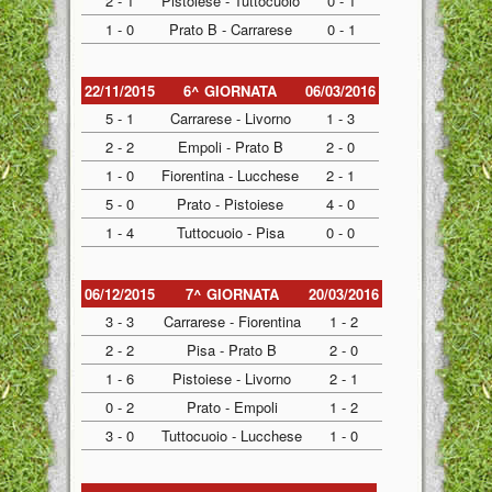
2 - 1
Pistoiese - Tuttocuoio
0 - 1
1 - 0
Prato B - Carrarese
0 - 1
22/11/2015
6^ GIORNATA
06/03/2016
5 - 1
Carrarese - Livorno
1 - 3
2 - 2
Empoli - Prato B
2 - 0
1 - 0
Fiorentina - Lucchese
2 - 1
5 - 0
Prato - Pistoiese
4 - 0
1 - 4
Tuttocuoio - Pisa
0 - 0
06/12/2015
7^ GIORNATA
20/03/2016
3 - 3
Carrarese - Fiorentina
1 - 2
2 - 2
Pisa - Prato B
2 - 0
1 - 6
Pistoiese - Livorno
2 - 1
0 - 2
Prato - Empoli
1 - 2
3 - 0
Tuttocuoio - Lucchese
1 - 0