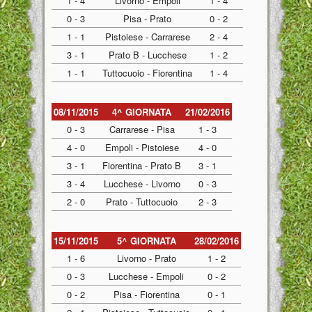
1 - 4
Livorno - Empoli
1 - 4
0 - 3
Pisa - Prato
0 - 2
1 - 1
Pistoiese - Carrarese
2 - 4
3 - 1
Prato B - Lucchese
1 - 2
1 - 1
Tuttocuoio - Fiorentina
1 - 4
08/11/2015
4^ GIORNATA
21/02/2016
0 - 3
Carrarese - Pisa
1 - 3
4 - 0
Empoli - Pistoiese
4 - 0
3 - 1
Fiorentina - Prato B
3 - 1
3 - 4
Lucchese - Livorno
0 - 3
2 - 0
Prato - Tuttocuoio
2 - 3
15/11/2015
5^ GIORNATA
28/02/2016
1 - 6
Livorno - Prato
1 - 2
0 - 3
Lucchese - Empoli
0 - 2
0 - 2
Pisa - Fiorentina
0 - 1