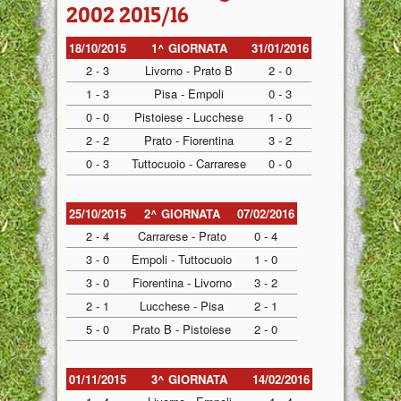
2002 2015/16
18/10/2015
1^ GIORNATA
31/01/2016
2 - 3
Livorno - Prato B
2 - 0
1 - 3
Pisa - Empoli
0 - 3
0 - 0
Pistoiese - Lucchese
1 - 0
2 - 2
Prato - Fiorentina
3 - 2
0 - 3
Tuttocuoio - Carrarese
0 - 0
25/10/2015
2^ GIORNATA
07/02/2016
2 - 4
Carrarese - Prato
0 - 4
3 - 0
Empoli - Tuttocuoio
1 - 0
3 - 0
Fiorentina - Livorno
3 - 2
2 - 1
Lucchese - Pisa
2 - 1
5 - 0
Prato B - Pistoiese
2 - 0
01/11/2015
3^ GIORNATA
14/02/2016