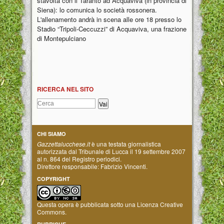
stavolta con il Taranto ad Acquaviva (in provincia di
Siena): lo comunica lo società rossonera.
L'allenamento andrà in scena alle ore 18 presso lo
Stadio “Tripoli-Ceccuzzi” di Acquaviva, una frazione
di Montepulciano
RICERCA NEL SITO
CHI SIAMO
Gazzettalucchese.it
è una testata giornalistica
autorizzata dal Tribunale di Lucca il 19 settembre 2007
al n. 864 del Registro periodici.
Direttore responsabile: Fabrizio Vincenti.
COPYRIGHT
Questa opera è pubblicata sotto una
Licenza Creative
Commons
.