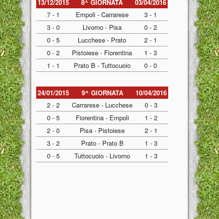
13/12/2015
8^ GIORNATA
03/04/2016
7 - 1
Empoli - Carrarese
3 - 1
3 - 0
Livorno - Pisa
0 - 2
0 - 5
Lucchese - Prato
2 - 1
0 - 2
Pistoiese - Fiorentina
1 - 3
1 - 1
Prato B - Tuttocuoio
0 - 0
24/01/2015
9^ GIORNATA
10/04/2016
2 - 2
Carrarese - Lucchese
0 - 3
0 - 5
Fiorentina - Empoli
1 - 2
2 - 0
Pisa - Pistoiese
2 - 1
3 - 2
Prato - Prato B
1 - 3
0 - 5
Tuttocuoio - Livorno
1 - 3