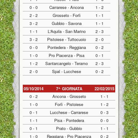
0 - 0
Carrarese - Ancona
1 - 2
2 - 2
Grosseto - Forlì
1 - 1
3 - 2
Gubbio - Savona
1 - 1
1 - 1
L'Aquila - San Marino
2 - 3
3 - 2
Pistoiese - Tuttocuoio
2 - 0
0 - 0
Pontedera - Reggiana
0 - 2
1 - 0
Pro Piacenza - Pisa
0 - 1
1 - 2
Santarcangelo - Teramo
2 - 3
2 - 0
Spal - Lucchese
0 - 2
05/10/2014
7^ GIORNATA
22/02/2015
0 - 2
Ancona - Grosseto
1 - 1
1 - 0
Forlì - Pistoiese
1 - 2
0 - 1
Lucchese - Carrarese
0 - 3
1 - 1
Pisa - Pontedera
0 - 0
0 - 1
Prato - Gubbio
1 - 1
1 - 0
Reggiana - Pro Piacenza
0 - 2