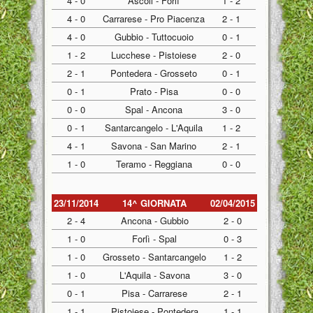
4 - 0
Ascoli - Forlì
1 - 2
4 - 0
Carrarese - Pro Piacenza
2 - 1
4 - 0
Gubbio - Tuttocuoio
0 - 1
1 - 2
Lucchese - Pistoiese
2 - 0
2 - 1
Pontedera - Grosseto
0 - 1
0 - 1
Prato - Pisa
0 - 0
0 - 0
Spal - Ancona
3 - 0
0 - 1
Santarcangelo - L'Aquila
1 - 2
4 - 1
Savona - San Marino
2 - 1
1 - 0
Teramo - Reggiana
0 - 0
23/11/2014
14^ GIORNATA
02/04/2015
2 - 4
Ancona - Gubbio
2 - 0
1 - 0
Forlì - Spal
0 - 3
1 - 0
Grosseto - Santarcangelo
1 - 2
1 - 0
L'Aquila - Savona
3 - 0
0 - 1
Pisa - Carrarese
2 - 1
1 - 1
Pistoiese - Pontedera
1 - 1