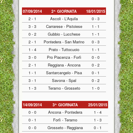
07/09/2014
2^ GIORNATA
18/01/2015
2 - 1
Ascoli - L'Aquila
0 - 3
3 - 3
Carrarese - Pistoiese
1 - 1
0 - 2
Gubbio - Lucchese
1 - 1
2 - 1
Pontedera - San Marino
0 - 3
1 - 4
Prato - Tuttocuoio
1 - 1
3 - 0
Pro Piacenza - Forlì
0 - 0
2 - 1
Reggiana - Ancona
0 - 2
1 - 1
Santarcangelo - Pisa
0 - 1
3 - 1
Savona - Spal
0 - 2
1 - 3
Teramo - Grosseto
1 - 0
14/09/2014
3^ GIORNATA
25/01/2015
0 - 0
Ancona - Pontedera
1 - 4
0 - 1
Forlì - Teramo
1 - 3
0 - 0
Grosseto - Reggiana
0 - 1