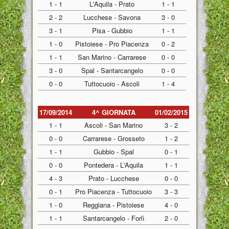
1 - 1
L'Aquila - Prato
1 - 1
2 - 2
Lucchese - Savona
3 - 0
3 - 1
Pisa - Gubbio
1 - 1
1 - 0
Pistoiese - Pro Piacenza
0 - 2
1 - 1
San Marino - Carrarese
0 - 0
3 - 0
Spal - Santarcangelo
0 - 0
0 - 0
Tuttocuoio - Ascoli
1 - 4
17/09/2014
4^ GIORNATA
01/02/2015
1 - 1
Ascoli - San Marino
3 - 2
0 - 0
Carrarese - Grosseto
1 - 2
1 - 1
Gubbio - Spal
0 - 1
0 - 0
Pontedera - L'Aquila
1 - 1
4 - 3
Prato - Lucchese
0 - 0
0 - 1
Pro Piacenza - Tuttocuoio
3 - 3
1 - 0
Reggiana - Pistoiese
4 - 0
1 - 1
Santarcangelo - Forlì
2 - 0