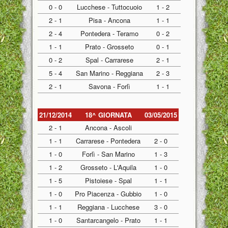
0 - 0
Lucchese - Tuttocuoio
1 - 2
2 - 1
Pisa - Ancona
1 - 1
2 - 4
Pontedera - Teramo
0 - 2
1 - 1
Prato - Grosseto
0 - 1
0 - 2
Spal - Carrarese
2 - 1
5 - 4
San Marino - Reggiana
2 - 3
2 - 1
Savona - Forlì
1 - 1
21/12/2014
18^ GIORNATA
03/05/2015
2 - 1
Ancona - Ascoli
1 - 1
Carrarese - Pontedera
2 - 0
1 - 0
Forlì - San Marino
1 - 3
1 - 2
Grosseto - L'Aquila
1 - 0
1 - 5
Pistoiese - Spal
1 - 1
1 - 0
Pro Piacenza - Gubbio
1 - 0
1 - 1
Reggiana - Lucchese
3 - 0
1 - 0
Santarcangelo - Prato
1 - 1