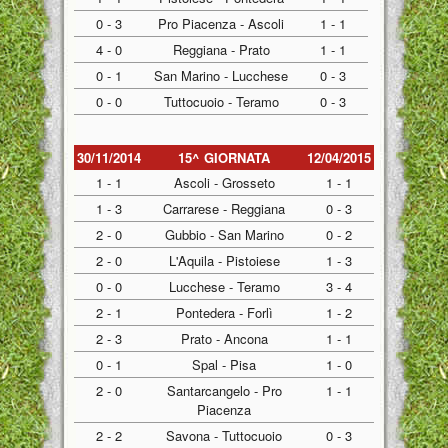
0 - 3
Pro Piacenza - Ascoli
1 - 1
4 - 0
Reggiana - Prato
1 - 1
0 - 1
San Marino - Lucchese
0 - 3
0 - 0
Tuttocuoio - Teramo
0 - 3
30/11/2014
15^ GIORNATA
12/04/2015
1 - 1
Ascoli - Grosseto
1 - 1
1 - 3
Carrarese - Reggiana
0 - 3
2 - 0
Gubbio - San Marino
0 - 2
2 - 0
L'Aquila - Pistoiese
1 - 3
0 - 0
Lucchese - Teramo
3 - 4
2 - 1
Pontedera - Forlì
1 - 2
2 - 3
Prato - Ancona
1 - 1
0 - 1
Spal - Pisa
1 - 0
2 - 0
Santarcangelo - Pro
1 - 1
Piacenza
2 - 2
Savona - Tuttocuoio
0 - 3