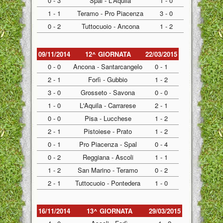
0 - 3
Spal - L'Aquila
1 - 0
1 - 1
Teramo - Pro Piacenza
3 - 0
0 - 2
Tuttocuoio - Ancona
1 - 2
09/11/2014
12^ GIORNATA
22/03/2015
0 - 0
Ancona - Santarcangelo
0 - 1
2 - 1
Forlì - Gubbio
1 - 2
3 - 0
Grosseto - Savona
0 - 0
1 - 0
L'Aquila - Carrarese
2 - 1
0 - 0
Pisa - Lucchese
1 - 2
2 - 1
Pistoiese - Prato
1 - 2
0 - 1
Pro Piacenza - Spal
0 - 4
0 - 2
Reggiana - Ascoli
1 - 1
1 - 2
San Marino - Teramo
0 - 2
2 - 1
Tuttocuoio - Pontedera
1 - 0
16/11/2014
13^ GIORNATA
29/03/2015