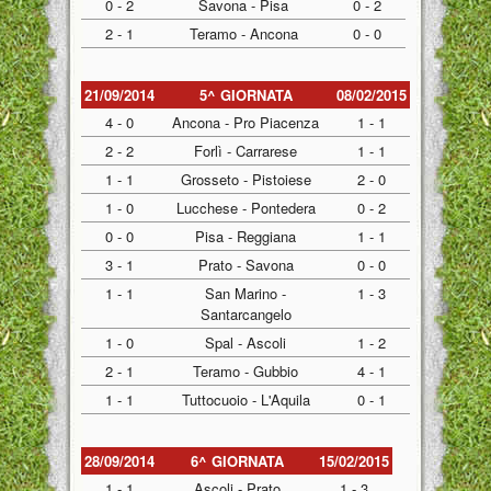
0 - 2
Savona - Pisa
0 - 2
2 - 1
Teramo - Ancona
0 - 0
21/09/2014
5^ GIORNATA
08/02/2015
4 - 0
Ancona - Pro Piacenza
1 - 1
2 - 2
Forlì - Carrarese
1 - 1
1 - 1
Grosseto - Pistoiese
2 - 0
1 - 0
Lucchese - Pontedera
0 - 2
0 - 0
Pisa - Reggiana
1 - 1
3 - 1
Prato - Savona
0 - 0
1 - 1
San Marino -
1 - 3
Santarcangelo
1 - 0
Spal - Ascoli
1 - 2
2 - 1
Teramo - Gubbio
4 - 1
1 - 1
Tuttocuoio - L'Aquila
0 - 1
28/09/2014
6^ GIORNATA
15/02/2015
1 - 1
Ascoli - Prato
1 - 3