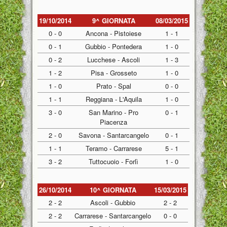
19/10/2014
9^ GIORNATA
08/03/2015
0 - 0
Ancona - Pistoiese
1 - 1
0 - 1
Gubbio - Pontedera
1 - 0
0 - 2
Lucchese - Ascoli
1 - 3
1 - 2
Pisa - Grosseto
1 - 0
1 - 0
Prato - Spal
0 - 0
1 - 1
Reggiana - L'Aquila
1 - 0
3 - 0
San Marino - Pro
0 - 1
Piacenza
2 - 0
Savona - Santarcangelo
0 - 1
1 - 1
Teramo - Carrarese
5 - 1
3 - 2
Tuttocuoio - Forlì
1 - 0
26/10/2014
10^ GIORNATA
15/03/2015
2 - 2
Ascoli - Gubbio
2 - 2
2 - 2
Carrarese - Santarcangelo
0 - 0