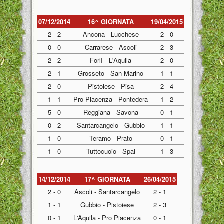
07/12/2014
16^ GIORNATA
19/04/2015
2 - 2
Ancona - Lucchese
2 - 0
0 - 0
Carrarese - Ascoli
2 - 3
2 - 2
Forlì - L'Aquila
2 - 0
2 - 1
Grosseto - San Marino
1 - 1
2 - 0
Pistoiese - Pisa
2 - 4
1 - 1
Pro Piacenza - Pontedera
1 - 2
5 - 0
Reggiana - Savona
0 - 1
0 - 2
Santarcangelo - Gubbio
1 - 1
1 - 0
Teramo - Prato
0 - 1
1 - 0
Tuttocuoio - Spal
1 - 3
14/12/2014
17^ GIORNATA
26/04/2015
2 - 0
Ascoli - Santarcangelo
2 - 1
1 - 1
Gubbio - Pistoiese
2 - 3
0 - 1
L'Aquila - Pro Piacenza
0 - 1