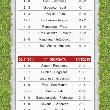
1 - 0
Forlì - Lucchese
0 - 2
2 - 3
Grosseto - Spal
0 - 1
1 - 4
L'Aquila - Pisa
2 - 0
4 - 1
Pistoiese - Teramo
0 - 2
4 - 3
Pontedera - Prato
4 - 0
0 - 1
Pro Piacenza - Savona
1 - 2
2 - 0
Reggiana - Tuttocuoio
1 - 1
0 - 1
San Marino - Ancona
0 - 2
02/11/2014
11^ GIORNATA
18/03/2015
1 - 0
Ascoli - Pontedera
0 - 0
3 - 1
Gubbio - Reggiana
1 - 3
2 - 1
Lucchese - Grosseto
1 - 1
1 - 0
Pisa - San Marino
0 - 1
3 - 1
Prato - Forlì
2 - 2
3 - 0
Santarcangelo - Pistoiese
0 - 0
1 - 0
Savona - Carrarese
2 - 2