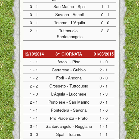
0 - 1
San Marino - Spal
1 - 1
0 - 1
Savona - Ascoli
0 - 1
0 - 1
Teramo - L'Aquila
0 - 0
2 - 1
Tuttocuoio -
3 - 2
Santarcangelo
12/10/2014
8^ GIORNATA
01/03/2015
1 - 1
Ascoli - Pisa
1 - 0
1 - 1
Carrarese - Gubbio
2 - 1
1 - 2
Forlì - Ancona
0 - 0
2 - 2
Grosseto - Tuttocuoio
0 - 1
1 - 0
L'Aquila - Lucchese
1 - 3
2 - 1
Pistoiese - San Marino
0 - 1
1 - 1
Pontedera - Savona
1 - 0
1 - 1
Pro Piacenza - Prato
1 - 0
0 - 1
Santarcangelo - Reggiana
1 - 1
0 - 0
Spal - Teramo
1 - 1