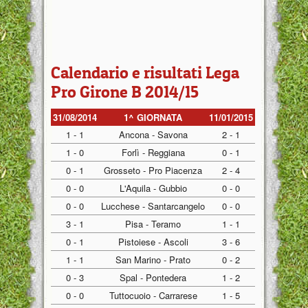
Calendario e risultati Lega
Pro Girone B 2014/15
31/08/2014
1^ GIORNATA
11/01/2015
1 - 1
Ancona - Savona
2 - 1
1 - 0
Forlì - Reggiana
0 - 1
0 - 1
Grosseto - Pro Piacenza
2 - 4
0 - 0
L'Aquila - Gubbio
0 - 0
0 - 0
Lucchese - Santarcangelo
0 - 0
3 - 1
Pisa - Teramo
1 - 1
0 - 1
Pistoiese - Ascoli
3 - 6
1 - 1
San Marino - Prato
0 - 2
0 - 3
Spal - Pontedera
1 - 2
0 - 0
Tuttocuoio - Carrarese
1 - 5