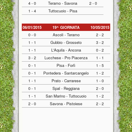
4 - 0
Teramo - Savona
2 - 0
1 - 4
Tuttocuoio - Pisa
06/01/2015
19^ GIORNATA
10/05/2015
0 - 0
Ascoli - Teramo
2 - 2
1 - 1
Gubbio - Grosseto
3 - 2
1 - 1
L'Aquila - Ancona
0 - 2
3 - 2
Lucchese - Pro Piacenza
1 - 1
0 - 1
Pisa - Forlì
1 - 5
0 - 1
Pontedera - Santarcangelo
1 - 2
1 - 1
Prato - Carrarese
1 - 0
0 - 1
Spal - Reggiana
2 - 0
1 - 1
San Marino - Tuttocuoio
1 - 2
2 - 0
Savona - Pistoiese
2 - 2