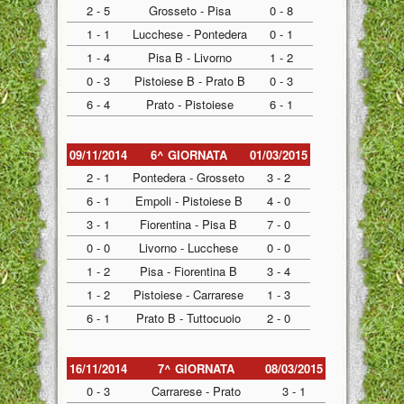
2 - 5
Grosseto - Pisa
0 - 8
1 - 1
Lucchese - Pontedera
0 - 1
1 - 4
Pisa B - Livorno
1 - 2
0 - 3
Pistoiese B - Prato B
0 - 3
6 - 4
Prato - Pistoiese
6 - 1
09/11/2014
6^ GIORNATA
01/03/2015
2 - 1
Pontedera - Grosseto
3 - 2
6 - 1
Empoli - Pistoiese B
4 - 0
3 - 1
Fiorentina - Pisa B
7 - 0
0 - 0
Livorno - Lucchese
0 - 0
1 - 2
Pisa - Fiorentina B
3 - 4
1 - 2
Pistoiese - Carrarese
1 - 3
6 - 1
Prato B - Tuttocuoio
2 - 0
16/11/2014
7^ GIORNATA
08/03/2015
0 - 3
Carrarese - Prato
3 - 1