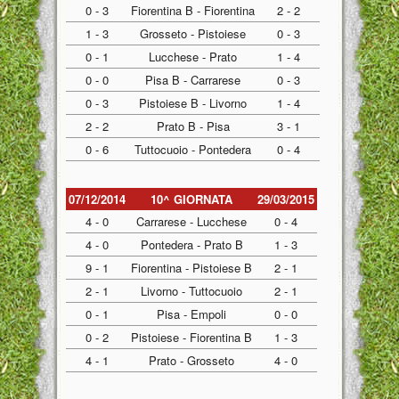
0 - 3
Fiorentina B - Fiorentina
2 - 2
1 - 3
Grosseto - Pistoiese
0 - 3
0 - 1
Lucchese - Prato
1 - 4
0 - 0
Pisa B - Carrarese
0 - 3
0 - 3
Pistoiese B - Livorno
1 - 4
2 - 2
Prato B - Pisa
3 - 1
0 - 6
Tuttocuoio - Pontedera
0 - 4
07/12/2014
10^ GIORNATA
29/03/2015
4 - 0
Carrarese - Lucchese
0 - 4
4 - 0
Pontedera - Prato B
1 - 3
9 - 1
Fiorentina - Pistoiese B
2 - 1
2 - 1
Livorno - Tuttocuoio
2 - 1
0 - 1
Pisa - Empoli
0 - 0
0 - 2
Pistoiese - Fiorentina B
1 - 3
4 - 1
Prato - Grosseto
4 - 0