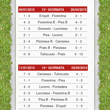
04/01/2015
13^ GIORNATA
26/04/2015
1 - 0
Empoli - Fiorentina
2 - 1
4 - 2
Fiorentina B - Pisa B
4 - 0
1 - 3
Grosseto - Lucchese
0 - 2
2 - 1
Pisa - Livorno
2 - 1
2 - 4
Pistoiese B - Carrarese
1 - 2
7 - 1
Prato B - Pistoiese
0 - 1
0 - 6
Tuttocuoio - Prato
0 - 13
11/01/2014
14^ GIORNATA
03/05/2015
7 - 0
Carrarese - Tuttocuoio
4 - 1
1 - 1
Fiorentina - Pisa
1 - 0
4 - 0
Livorno - Pontedera
1 - 3
2 - 5
Lucchese - Fiorentina B
1 - 3
3 - 3
Pisa B - Pistoiese B
0 - 6
1 - 5
Pistoiese - Empoli
1 - 5