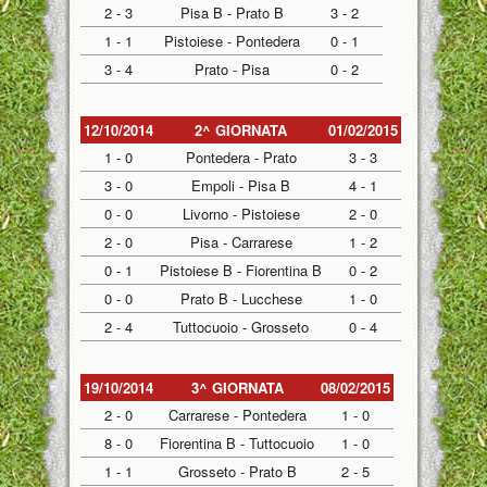
2 - 3
Pisa B - Prato B
3 - 2
1 - 1
Pistoiese - Pontedera
0 - 1
3 - 4
Prato - Pisa
0 - 2
12/10/2014
2^ GIORNATA
01/02/2015
1 - 0
Pontedera - Prato
3 - 3
3 - 0
Empoli - Pisa B
4 - 1
0 - 0
Livorno - Pistoiese
2 - 0
2 - 0
Pisa - Carrarese
1 - 2
0 - 1
Pistoiese B - Fiorentina B
0 - 2
0 - 0
Prato B - Lucchese
1 - 0
2 - 4
Tuttocuoio - Grosseto
0 - 4
19/10/2014
3^ GIORNATA
08/02/2015
2 - 0
Carrarese - Pontedera
1 - 0
8 - 0
Fiorentina B - Tuttocuoio
1 - 0
1 - 1
Grosseto - Prato B
2 - 5