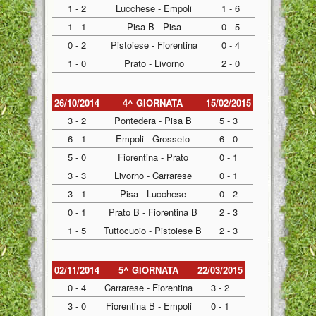
1 - 2
Lucchese - Empoli
1 - 6
1 - 1
Pisa B - Pisa
0 - 5
0 - 2
Pistoiese - Fiorentina
0 - 4
1 - 0
Prato - Livorno
2 - 0
26/10/2014
4^ GIORNATA
15/02/2015
3 - 2
Pontedera - Pisa B
5 - 3
6 - 1
Empoli - Grosseto
6 - 0
5 - 0
Fiorentina - Prato
0 - 1
3 - 3
Livorno - Carrarese
0 - 1
3 - 1
Pisa - Lucchese
0 - 2
0 - 1
Prato B - Fiorentina B
2 - 3
1 - 5
Tuttocuoio - Pistoiese B
2 - 3
02/11/2014
5^ GIORNATA
22/03/2015
0 - 4
Carrarese - Fiorentina
3 - 2
3 - 0
Fiorentina B - Empoli
0 - 1