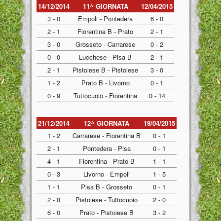
14/12/2014
11^ GIORNATA
12/04/2015
3 - 0
Empoli - Pontedera
6 - 0
2 - 1
Fiorentina B - Prato
2 - 1
3 - 0
Grosseto - Carrarese
0 - 2
0 - 0
Lucchese - Pisa B
2 - 1
2 - 1
Pistoiese B - Pistoiese
3 - 0
1 - 2
Prato B - Livorno
0 - 1
0 - 9
Tuttocuoio - Fiorentina
0 - 14
21/12/2014
12^ GIORNATA
19/04/2015
1 - 2
Carrarese - Fiorentina B
0 - 1
2 - 1
Pontedera - Pisa
0 - 1
4 - 1
Fiorentina - Prato B
1 - 1
0 - 3
Livorno - Empoli
1 - 5
1 - 1
Pisa B - Grosseto
0 - 1
2 - 0
Pistoiese - Tuttocuoio
2 - 0
6 - 0
Prato - Pistoiese B
3 - 2