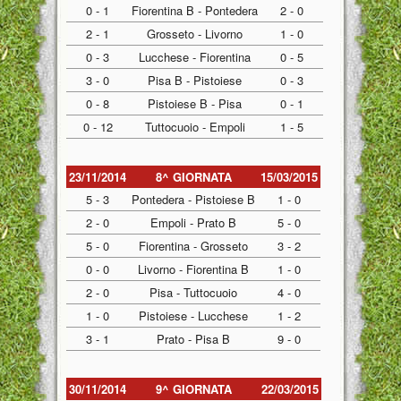
0 - 1
Fiorentina B - Pontedera
2 - 0
2 - 1
Grosseto - Livorno
1 - 0
0 - 3
Lucchese - Fiorentina
0 - 5
3 - 0
Pisa B - Pistoiese
0 - 3
0 - 8
Pistoiese B - Pisa
0 - 1
0 - 12
Tuttocuoio - Empoli
1 - 5
23/11/2014
8^ GIORNATA
15/03/2015
5 - 3
Pontedera - Pistoiese B
1 - 0
2 - 0
Empoli - Prato B
5 - 0
5 - 0
Fiorentina - Grosseto
3 - 2
0 - 0
Livorno - Fiorentina B
1 - 0
2 - 0
Pisa - Tuttocuoio
4 - 0
1 - 0
Pistoiese - Lucchese
1 - 2
3 - 1
Prato - Pisa B
9 - 0
30/11/2014
9^ GIORNATA
22/03/2015