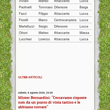
Viviani
Matteo
Attaccante
Lucca
19/01/19
Paolinelli
Tommaso
Difensore
Barga
21/04/19
Fazzi
Filippo
Attaccante
Lucca
05/01/20
Fiorelli
Marco
Centrocampista
Lucca
03/01/20
Martelluzzi
Sergio
Difensore
Lucca
14/02/19
Ottoni
Matteo
Attaccante
Massa
03/02/20
Lucchesi
Lorenzo
Attaccante
Lucca
16/12/20
ULTIMI ARTICOLI
sabato, 8 agosto 2026, 22:26
Mister Bernardini: "Cercavamo risposte
non da un punto di vista tattico e le
abbiamo trovate"