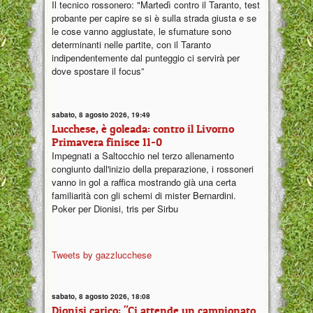
Il tecnico rossonero: "Martedì contro il Taranto, test
probante per capire se si è sulla strada giusta e se
le cose vanno aggiustate, le sfumature sono
determinanti nelle partite, con il Taranto
indipendentemente dal punteggio ci servirà per
dove spostare il focus”
sabato, 8 agosto 2026, 19:49
Lucchese, è goleada: contro il Livorno
Primavera finisce 11-0
Impegnati a Saltocchio nel terzo allenamento
congiunto dall'inizio della preparazione, i rossoneri
vanno in gol a raffica mostrando già una certa
familiarità con gli schemi di mister Bernardini.
Poker per Dionisi, tris per Sirbu
Tweets by gazzlucchese
sabato, 8 agosto 2026, 18:08
Dionisi carico: "Ci attende un campionato