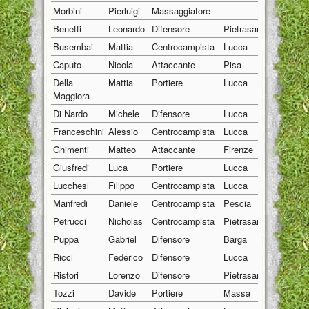
Morbini
Pierluigi
Massaggiatore
01/01/19
Benetti
Leonardo
Difensore
Pietrasanta
08/05/19
Busembai
Mattia
Centrocampista
Lucca
18/02/19
Caputo
Nicola
Attaccante
Pisa
14/01/19
Della
Mattia
Portiere
Lucca
06/06/19
Maggiora
Di Nardo
Michele
Difensore
Lucca
15/03/19
Franceschini
Alessio
Centrocampista
Lucca
05/04/19
Ghimenti
Matteo
Attaccante
Firenze
07/04/19
Giusfredi
Luca
Portiere
Lucca
12/05/19
Lucchesi
Filippo
Centrocampista
Lucca
22/09/19
Manfredi
Daniele
Centrocampista
Pescia
19/01/19
Petrucci
Nicholas
Centrocampista
Pietrasanta
09/02/19
Puppa
Gabriel
Difensore
Barga
07/06/19
Ricci
Federico
Difensore
Lucca
22/06/19
Ristori
Lorenzo
Difensore
Pietrasanta
09/10/19
Tozzi
Davide
Portiere
Massa
17/08/19