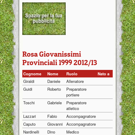
Rosa Giovanissimi
Provinciali 1999 2012/13
Cognome
Nome
Ruolo
Nato a
Nato il
Giraldi
Daniele
Allenatore
01/01/19
Guidi
Roberto
Preparatore
01/01/19
portiere
Toschi
Gabriele
Preparatore
01/01/19
atletico
Lazzari
Fabio
Accompagnatore
01/01/19
Caputo
Giovanni
Accompagnatore
01/01/19
Nardinelli
Dino
Medico
01/01/19