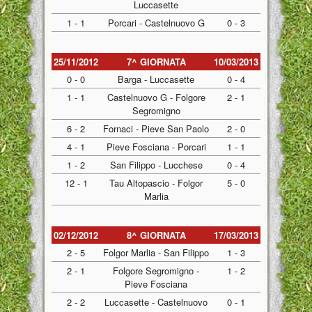
Luccasette
1 - 1
Porcari - Castelnuovo G
0 - 3
25/11/2012
7^ GIORNATA
10/03/2013
0 - 0
Barga - Luccasette
0 - 4
1 - 1
Castelnuovo G - Folgore
2 - 1
Segromigno
6 - 2
Fornaci - Pieve San Paolo
2 - 0
4 - 1
Pieve Fosciana - Porcari
1 - 1
1 - 2
San Filippo - Lucchese
0 - 4
12 - 1
Tau Altopascio - Folgor
5 - 0
Marlia
02/12/2012
8^ GIORNATA
17/03/2013
2 - 5
Folgor Marlia - San Filippo
1 - 3
2 - 1
Folgore Segromigno -
1 - 2
Pieve Fosciana
2 - 2
Luccasette - Castelnuovo
0 - 1