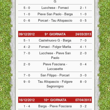
G
5 - 0
Lucchese - Fornaci
2 - 1
1 - 0
Pieve San Paolo - Barga
1 - 0
0 - 6
Porcari - Tau Altopascio
0 - 5
09/12/2012
9^ GIORNATA
24/03/2013
5 - 1
Castelnuovo G - Barga
7 - 0
4 - 2
Fornaci - Folgor Marlia
4 - 1
7 - 0
Lucchese - Pieve San
2 - 0
Paolo
2 - 0
Pieve Fosciana -
0 - 4
Luccasette
7 - 0
San Filippo - Porcari
3 - 0
9 - 0
Tau Altopascio - Folgore
8 - 0
Segromigno
16/12/2012
10^ GIORNATA
07/04/2013
1 - 4
Barga - Pieve Fosciana
3 - 2