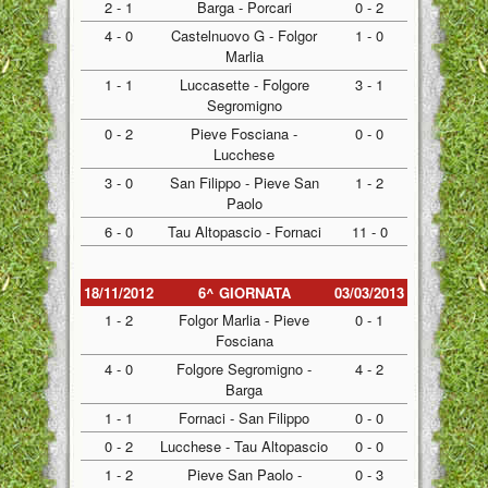
2 - 1
Barga - Porcari
0 - 2
4 - 0
Castelnuovo G - Folgor
1 - 0
Marlia
1 - 1
Luccasette - Folgore
3 - 1
Segromigno
0 - 2
Pieve Fosciana -
0 - 0
Lucchese
3 - 0
San Filippo - Pieve San
1 - 2
Paolo
6 - 0
Tau Altopascio - Fornaci
11 - 0
18/11/2012
6^ GIORNATA
03/03/2013
1 - 2
Folgor Marlia - Pieve
0 - 1
Fosciana
4 - 0
Folgore Segromigno -
4 - 2
Barga
1 - 1
Fornaci - San Filippo
0 - 0
0 - 2
Lucchese - Tau Altopascio
0 - 0
1 - 2
Pieve San Paolo -
0 - 3