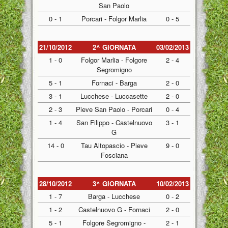
San Paolo
0 - 1
Porcari - Folgor Marlia
0 - 5
21/10/2012
2^ GIORNATA
03/02/2013
1 - 0
Folgor Marlia - Folgore
2 - 4
Segromigno
5 - 1
Fornaci - Barga
2 - 0
3 - 1
Lucchese - Luccasette
2 - 0
2 - 3
Pieve San Paolo - Porcari
0 - 4
1 - 4
San Filippo - Castelnuovo
3 - 1
G
14 - 0
Tau Altopascio - Pieve
9 - 0
Fosciana
28/10/2012
3^ GIORNATA
10/02/2013
1 - 7
Barga - Lucchese
0 - 2
1 - 2
Castelnuovo G - Fornaci
2 - 0
5 - 1
Folgore Segromigno -
2 - 1