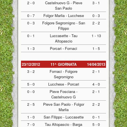
2 - 0
Castelnuovo G - Pieve
3 - 1
San Paolo
0 - 7
Folgor Marlia - Lucchese
0 - 3
0 - 3
Folgore Segromigno - San
2 - 2
Filippo
0 - 1
Luccasette - Tau
1 - 13
Altopascio
1 - 3
Porcari - Fornaci
1 - 5
23/12/2012
11^ GIORNATA
14/04/2013
3 - 2
Fornaci - Folgore
2 - 1
Segromigno
5 - 0
Lucchese - Porcari
4 - 0
0 - 0
Pieve Fosciana -
2 - 1
Castelnuovo G
2 - 5
Pieve San Paolo - Folgor
2 - 2
Marlia
1 - 0
San Filippo - Luccasette
0 - 1
7 - 0
Tau Altopascio - Barga
5 - 0