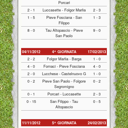
Porcari
2 - 1
Luccasette - Folgor Marlia
2 - 3
1 - 5
Pieve Fosciana - San
1 - 3
Filippo
8 - 0
Tau Altopascio - Pieve
9 - 0
San Paolo
04/11/2012
4^ GIORNATA
17/02/2013
2 - 2
Folgor Marlia - Barga
1 - 0
4 - 0
Fornaci - Pieve Fosciana
4 - 0
2 - 0
Lucchese - Castelnuovo G
1 - 0
0 - 2
Pieve San Paolo - Folgore
0 - 2
Segromigno
0 - 1
Porcari - Luccasette
2 - 3
0 - 15
San Filippo - Tau
0 - 5
Altopascio
11/11/2012
5^ GIORNATA
24/02/2013