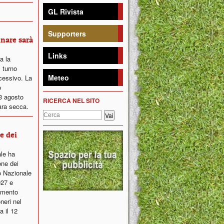
GL Rivista
Supporters
inare sarà
Links
ta la
 turno
Meteo
ccessivo. La
o
23 agosto
RICERCA NEL SITO
ara secca.
ne dei
ale ha
one dei
o Nazionale
027 e
lamento
neri nel
a il 12