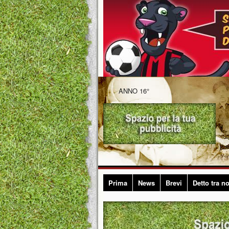
ANNO 16°
Prima
News
Brevi
Detto tra no