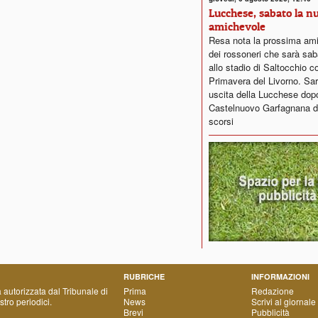
Lucchese, sabato la n
amichevole
Resa nota la prossima am
dei rossoneri che sarà sab
allo stadio di Saltocchio co
Primavera del Livorno. Sar
uscita della Lucchese dopo i
Castelnuovo Garfagnana de
scorsi
RUBRICHE
INFORMAZIONI
a autorizzata dal Tribunale di
Prima
Redazione
tro periodici.
News
Scrivi al giornale
Brevi
Pubblicità