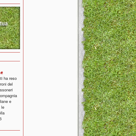
ne
ti ha reso
roni del
ossoneri
 compagnia
liane e
 le
lla
6