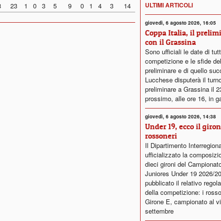
ULTIMI ARTICOLI
8
23
1
0
3
5
9
0
1
4
3
14
giovedì, 6 agosto 2026, 16:05
Coppa Italia, il prelim
con il Grassina
Sono ufficiali le date di tut
competizione e le sfide del
preliminare e di quello su
Lucchese disputerà il turn
preliminare a Grassina il 
prossimo, alle ore 16, in g
giovedì, 6 agosto 2026, 14:38
Under 19, ecco il giro
rossoneri
Il Dipartimento Interregion
ufficializzato la composizi
dieci gironi del Campionat
Juniores Under 19 2026/2
pubblicato il relativo rego
della competizione: i rosso
Girone E, campionato al vi
settembre