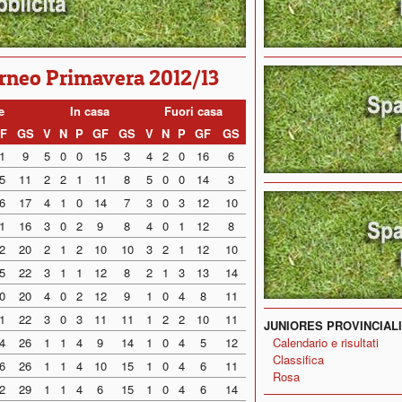
orneo Primavera 2012/13
e
In casa
Fuori casa
F
GS
V
N
P
GF
GS
V
N
P
GF
GS
1
9
5
0
0
15
3
4
2
0
16
6
5
11
2
2
1
11
8
5
0
0
14
3
6
17
4
1
0
14
7
3
0
3
12
10
1
16
3
0
2
9
8
4
0
1
12
8
2
20
2
1
2
10
10
3
2
1
12
10
5
22
3
1
1
12
8
2
1
3
13
14
0
20
4
0
2
12
9
1
0
4
8
11
1
22
3
0
3
11
11
1
2
2
10
11
JUNIORES PROVINCIALI
4
26
1
1
4
9
14
1
0
4
5
12
Calendario e risultati
Classifica
6
26
1
1
4
10
15
1
0
4
6
11
Rosa
2
29
1
1
4
6
15
1
0
4
6
14