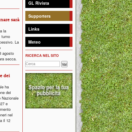
GL Rivista
Supporters
inare sarà
Links
ta la
 turno
Meteo
ccessivo. La
o
23 agosto
RICERCA NEL SITO
ara secca.
ne dei
ale ha
one dei
o Nazionale
027 e
lamento
neri nel
a il 12