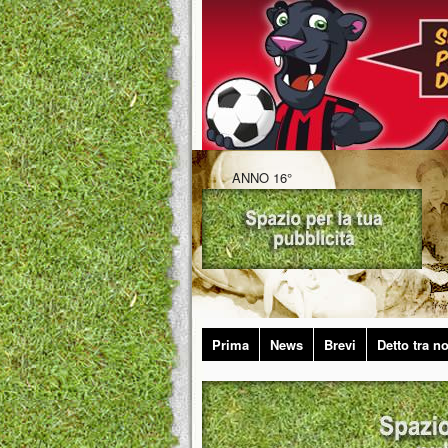
ANNO 16°
Prima
News
Brevi
Detto tra no