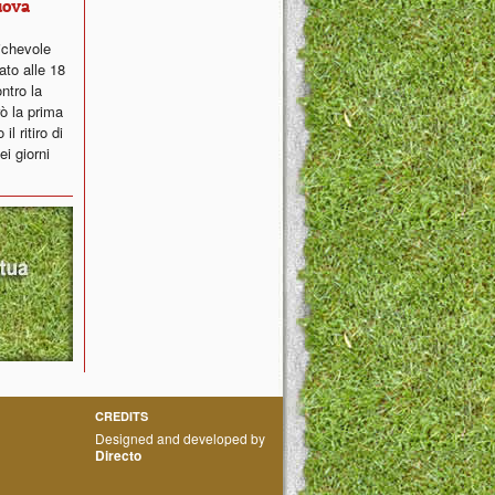
uova
ichevole
ato alle 18
ntro la
ò la prima
l ritiro di
i giorni
CREDITS
Designed and developed by
Directo