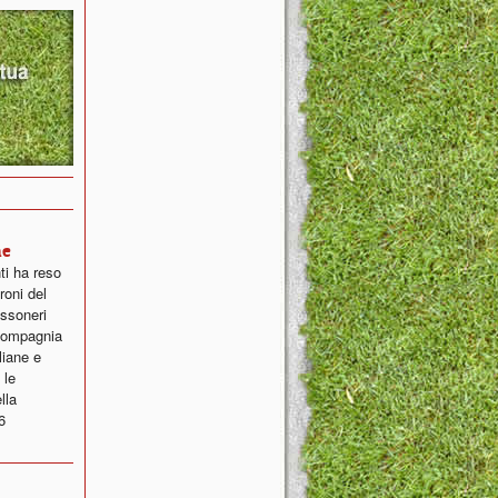
ne
ti ha reso
roni del
ossoneri
 compagnia
liane e
 le
lla
6