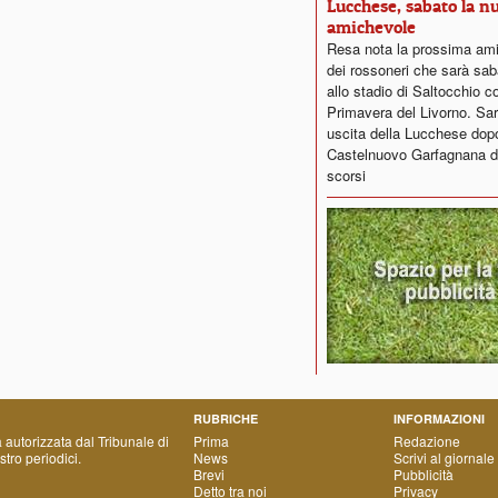
Lucchese, sabato la n
amichevole
Resa nota la prossima am
dei rossoneri che sarà sab
allo stadio di Saltocchio co
Primavera del Livorno. Sar
uscita della Lucchese dopo i
Castelnuovo Garfagnana de
scorsi
RUBRICHE
INFORMAZIONI
a autorizzata dal Tribunale di
Prima
Redazione
tro periodici.
News
Scrivi al giornale
Brevi
Pubblicità
Detto tra noi
Privacy