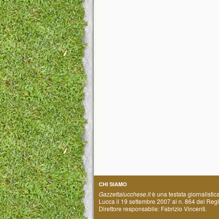
CHI SIAMO
Gazzettalucchese.it
è una testata giornalistic
Lucca il 19 settembre 2007 al n. 864 del Regis
Direttore responsabile: Fabrizio Vincenti.