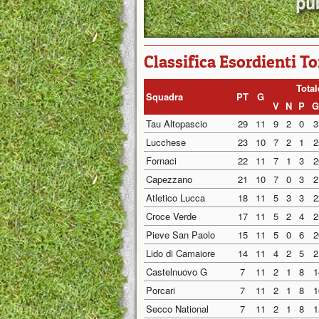
Classifica Esordienti T
Total
Squadra
PT
G
V
N
P
G
Tau Altopascio
29
11
9
2
0
3
Lucchese
23
10
7
2
1
2
Fornaci
22
11
7
1
3
2
Capezzano
21
10
7
0
3
2
Atletico Lucca
18
11
5
3
3
2
Croce Verde
17
11
5
2
4
2
Pieve San Paolo
15
11
5
0
6
2
Lido di Camaiore
14
11
4
2
5
2
Castelnuovo G
7
11
2
1
8
1
Porcari
7
11
2
1
8
1
Secco National
7
11
2
1
8
1