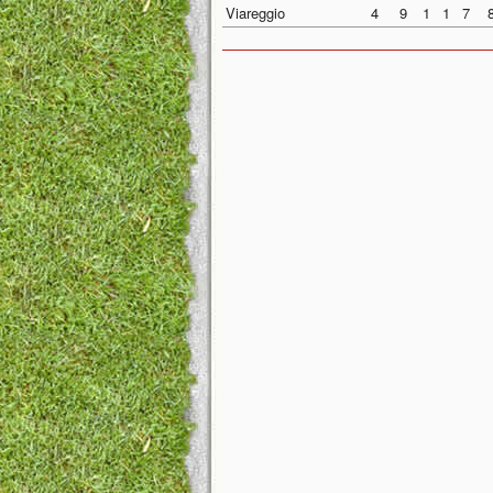
Viareggio
4
9
1
1
7