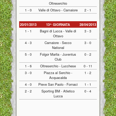
Oltreserchio
1 - 0
Valle di Ottavo - Camaiore
2 - 1
20/01/2013
13^ GIORNATA
28/04/2013
1 - 1
Bagni di Lucca - Valle di
3 - 3
Ottavo
4 - 3
Camaiore - Secco
3 - 0
National
5 - 0
Folgor Marlia - Juventus
0 - 2
Club
1 - 6
Oltreserchio - Lucchese
0 - 11
3 - 0
Piazza al Serchio -
1 - 2
Acquacalda
4 - 0
Pieve San Paolo - Fornaci
1 - 1
2 - 2
Sporting BM - Atletico
0 - 4
Lucca