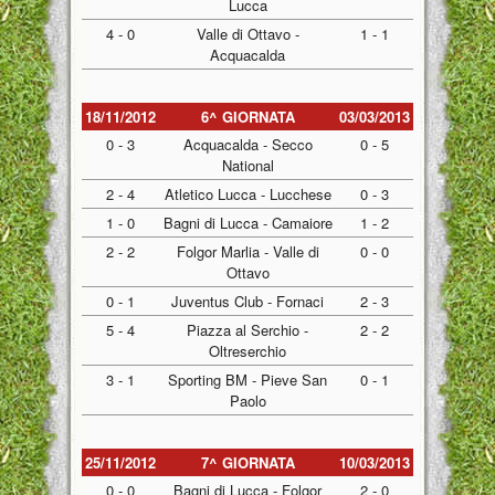
Lucca
4 - 0
Valle di Ottavo -
1 - 1
Acquacalda
18/11/2012
6^ GIORNATA
03/03/2013
0 - 3
Acquacalda - Secco
0 - 5
National
2 - 4
Atletico Lucca - Lucchese
0 - 3
1 - 0
Bagni di Lucca - Camaiore
1 - 2
2 - 2
Folgor Marlia - Valle di
0 - 0
Ottavo
0 - 1
Juventus Club - Fornaci
2 - 3
5 - 4
Piazza al Serchio -
2 - 2
Oltreserchio
3 - 1
Sporting BM - Pieve San
0 - 1
Paolo
25/11/2012
7^ GIORNATA
10/03/2013
0 - 0
Bagni di Lucca - Folgor
2 - 0