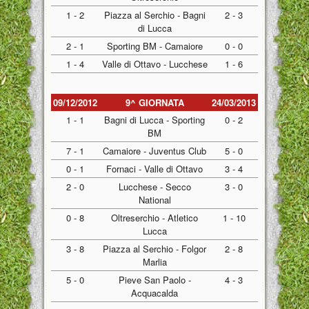
1 - 2
Piazza al Serchio - Bagni
2 - 3
di Lucca
2 - 1
Sporting BM - Camaiore
0 - 0
1 - 4
Valle di Ottavo - Lucchese
1 - 6
09/12/2012
9^ GIORNATA
24/03/2013
1 - 1
Bagni di Lucca - Sporting
0 - 2
BM
7 - 1
Camaiore - Juventus Club
5 - 0
0 - 1
Fornaci - Valle di Ottavo
3 - 4
2 - 0
Lucchese - Secco
3 - 0
National
0 - 8
Oltreserchio - Atletico
1 - 10
Lucca
3 - 8
Piazza al Serchio - Folgor
2 - 8
Marlia
5 - 0
Pieve San Paolo -
4 - 3
Acquacalda