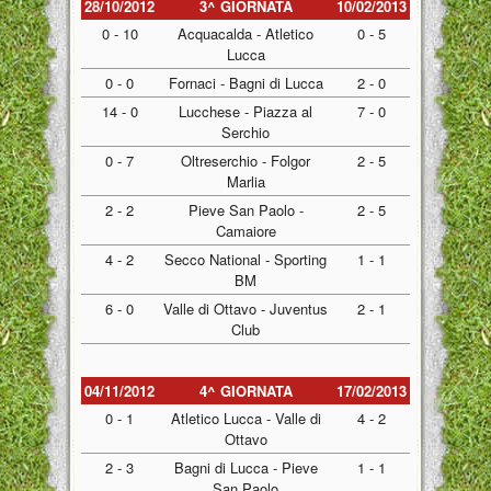
28/10/2012
3^ GIORNATA
10/02/2013
0 - 10
Acquacalda - Atletico
0 - 5
Lucca
0 - 0
Fornaci - Bagni di Lucca
2 - 0
14 - 0
Lucchese - Piazza al
7 - 0
Serchio
0 - 7
Oltreserchio - Folgor
2 - 5
Marlia
2 - 2
Pieve San Paolo -
2 - 5
Camaiore
4 - 2
Secco National - Sporting
1 - 1
BM
6 - 0
Valle di Ottavo - Juventus
2 - 1
Club
04/11/2012
4^ GIORNATA
17/02/2013
0 - 1
Atletico Lucca - Valle di
4 - 2
Ottavo
2 - 3
Bagni di Lucca - Pieve
1 - 1
San Paolo