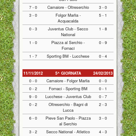
7 - 0
Camaiore - Oltreserchio
3 - 0
3 - 0
Folgor Marlia -
5 - 1
Acquacalda
0 - 3
Juventus Club - Secco
1 - 8
National
1 - 0
Piazza al Serchio -
0 - 9
Fornaci
1 - 7
Sporting BM - Lucchese
0 - 4
11/11/2012
5^ GIORNATA
24/02/2013
0 - 0
Camaiore - Folgor Marlia
0 - 0
0 - 2
Fornaci - Sporting BM
0 - 1
9 - 0
Lucchese - Juventus Club
0 - 7
0 - 2
Oltreserchio - Bagni di
2 - 3
Lucca
6 - 0
Pieve San Paolo - Piazza
3 - 0
al Serchio
3 - 2
Secco National - Atletico
4 - 3