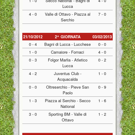
1 - 0
Secco National - Bagni di
4 - 0
Lucca
4 - 0
Valle di Ottavo - Piazza al
7 - 0
Serchio
21/10/2012
2^ GIORNATA
03/02/2013
0 - 4
Bagni di Lucca - Lucchese
0 - 0
1 - 0
Camaiore - Fornaci
4 - 0
0 - 3
Folgor Marlia - Atletico
0 - 2
Lucca
4 - 2
Juventus Club -
1 - 0
Acquacalda
0 - 0
Oltreserchio - Pieve San
0 - 9
Paolo
1 - 3
Piazza al Serchio - Secco
1 - 6
National
3 - 0
Sporting BM - Valle di
1 - 2
Ottavo