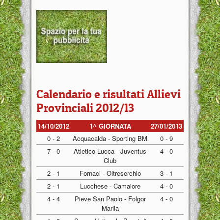
Calendario e risultati Allievi
Provinciali 2012/13
14/10/2012
1^ GIORNATA
27/01/2013
0 - 2
Acquacalda - Sporting BM
0 - 9
7 - 0
Atletico Lucca - Juventus
4 - 0
Club
2 - 1
Fornaci - Oltreserchio
3 - 1
2 - 1
Lucchese - Camaiore
4 - 0
4 - 4
Pieve San Paolo - Folgor
4 - 0
Marlia