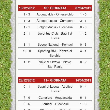
16/12/2012
10^ GIORNATA
07/04/2013
1 - 3
Acquacalda - Oltreserchio
1 - 0
1 - 3
Atletico Lucca - Camaiore
3 - 1
1 - 1
Folgor Marlia - Lucchese
0 - 3
2 - 1
Juventus Club - Bagni di
1 - 2
Lucca
3 - 1
Secco National - Fornaci
0 - 3
10 - 0
Sporting BM - Piazza al
4 - 1
Serchio
1 - 2
Valle di Ottavo - Pieve
0 - 2
San Paolo
23/12/2012
11^ GIORNATA
14/04/2013
0 - 1
Bagni di Lucca - Atletico
0 - 4
Lucca
7 - 0
Camaiore - Acquacalda
6 - 1
0 - 6
Fornaci - Lucchese
1 - 3