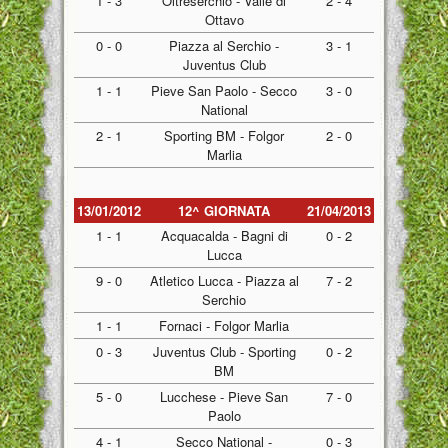
1 - 3
Oltreserchio - Valle di
2 - 4
Ottavo
0 - 0
Piazza al Serchio -
3 - 1
Juventus Club
1 - 1
Pieve San Paolo - Secco
3 - 0
National
2 - 1
Sporting BM - Folgor
2 - 0
Marlia
13/01/2012
12^ GIORNATA
21/04/2013
1 - 1
Acquacalda - Bagni di
0 - 2
Lucca
9 - 0
Atletico Lucca - Piazza al
7 - 2
Serchio
1 - 1
Fornaci - Folgor Marlia
0 - 3
Juventus Club - Sporting
0 - 2
BM
5 - 0
Lucchese - Pieve San
7 - 0
Paolo
4 - 1
Secco National -
0 - 3