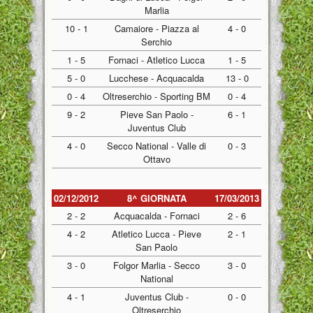
Marlia
10 - 1
Camaiore - Piazza al
4 - 0
Serchio
1 - 5
Fornaci - Atletico Lucca
1 - 5
5 - 0
Lucchese - Acquacalda
13 - 0
0 - 4
Oltreserchio - Sporting BM
0 - 4
9 - 2
Pieve San Paolo -
6 - 1
Juventus Club
4 - 0
Secco National - Valle di
0 - 3
Ottavo
02/12/2012
8^ GIORNATA
17/03/2013
2 - 2
Acquacalda - Fornaci
2 - 6
4 - 2
Atletico Lucca - Pieve
2 - 1
San Paolo
3 - 0
Folgor Marlia - Secco
3 - 0
National
4 - 1
Juventus Club -
0 - 0
Oltreserchio