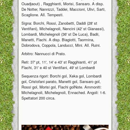
Ouadjaout) , Ragghianti, Morisi, Sansaro. A disp.
De Notter, Nannizzi, Taddei, Maccioni, Ulivi, Sarti,
Scaglione. All. Tempesti.
Signa: Borchi, Rossi, Zanobetti, Daddi (28' st
Ventifani), Michelagnoli, Nencini (42' st Gianassi),
Lombardi, Michelegnoli (36' st De Luca), Badii,
Manetti, Flachi. A disp. Biagiotti, Taormina,
Dobrodova, Coppola, Landucci, Mini. All. Ruini.
Arbitro: Nannucci di Prato.
Reti: 37' pt, 11', 14' e 43' st Ragghianti, 41' pt
Flachi, 31' e 40 st Ventifani, 49' st Lombardi
Sequenza rigori: Borchi gol, Xeka gol, Lombardi
gol, Cristofani parato, Manetti gol, Sansaro gol,
Rossi gol, Morisi gol, Flachi golNote. Ammoniti:
Michelagnoli, Michelegnoli, Ennached. Angoli: 1-6.
Spettatori 200 circa.