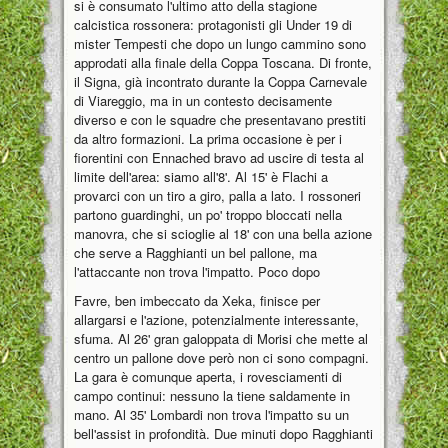
si è consumato l'ultimo atto della stagione
calcistica rossonera: protagonisti gli Under 19 di
mister Tempesti che dopo un lungo cammino sono
approdati alla finale della Coppa Toscana. Di fronte,
il Signa, già incontrato durante la Coppa Carnevale
di Viareggio, ma in un contesto decisamente
diverso e con le squadre che presentavano prestiti
da altro formazioni. La prima occasione è per i
fiorentini con Ennached bravo ad uscire di testa al
limite dell'area: siamo all'8'. Al 15' è Flachi a
provarci con un tiro a giro, palla a lato. I rossoneri
partono guardinghi, un po' troppo bloccati nella
manovra, che si scioglie al 18' con una bella azione
che serve a Ragghianti un bel pallone, ma
l'attaccante non trova l'impatto. Poco dopo
Favre, ben imbeccato da Xeka, finisce per
allargarsi e l'azione, potenzialmente interessante,
sfuma. Al 26' gran galoppata di Morisi che mette al
centro un pallone dove però non ci sono compagni.
La gara è comunque aperta, i rovesciamenti di
campo continui: nessuno la tiene saldamente in
mano. Al 35' Lombardi non trova l'impatto su un
bell'assist in profondità. Due minuti dopo Ragghianti