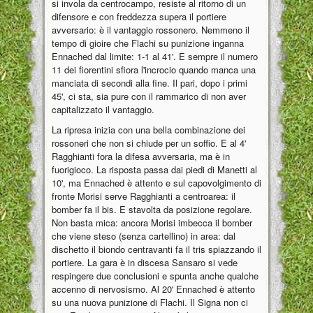
si invola da centrocampo, resiste al ritorno di un
difensore e con freddezza supera il portiere
avversario: è il vantaggio rossonero. Nemmeno il
tempo di gioire che Flachi su punizione inganna
Ennached dal limite: 1-1 al 41'. E sempre il numero
11 dei fiorentini sfiora l'incrocio quando manca una
manciata di secondi alla fine. Il pari, dopo i primi
45', ci sta, sia pure con il rammarico di non aver
capitalizzato il vantaggio.
La ripresa inizia con una bella combinazione dei
rossoneri che non si chiude per un soffio. E al 4'
Ragghianti fora la difesa avversaria, ma è in
fuorigioco. La risposta passa dai piedi di Manetti al
10', ma Ennached è attento e sul capovolgimento di
fronte Morisi serve Ragghianti a centroarea: il
bomber fa il bis. E stavolta da posizione regolare.
Non basta mica: ancora Morisi imbecca il bomber
che viene steso (senza cartellino) in area: dal
dischetto il biondo centravanti fa il tris spiazzando il
portiere. La gara è in discesa Sansaro si vede
respingere due conclusioni e spunta anche qualche
accenno di nervosismo. Al 20' Ennached è attento
su una nuova punizione di Flachi. Il Signa non ci