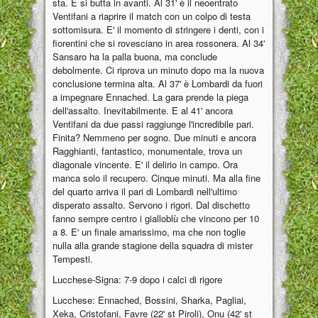
sta. E si butta in avanti. Al 31' è il neoentrato
Ventifani a riaprire il match con un colpo di testa
sottomisura. E' il momento di stringere i denti, con i
fiorentini che si rovesciano in area rossonera. Al 34'
Sansaro ha la palla buona, ma conclude
debolmente. Ci riprova un minuto dopo ma la nuova
conclusione termina alta. Al 37' è Lombardi da fuori
a impegnare Ennached. La gara prende la piega
dell'assalto. Inevitabilmente. E al 41' ancora
Ventifani da due passi raggiunge l'incredibile pari.
Finita? Nemmeno per sogno. Due minuti e ancora
Ragghianti, fantastico, monumentale, trova un
diagonale vincente. E' il delirio in campo. Ora
manca solo il recupero. Cinque minuti. Ma alla fine
del quarto arriva il pari di Lombardi nell'ultimo
disperato assalto. Servono i rigori. Dal dischetto
fanno sempre centro i gialloblù che vincono per 10
a 8. E' un finale amarissimo, ma che non toglie
nulla alla grande stagione della squadra di mister
Tempesti.
Lucchese-Signa: 7-9 dopo i calci di rigore
Lucchese: Ennached, Bossini, Sharka, Pagliai,
Xeka, Cristofani, Favre (22' st Piroli), Onu (42' st