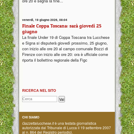
ore 20 e segna la fine...
venerdì, 19 giugno 2026, 08:04
Finale Coppa Toscana: sarà giovedì 25
giugno
La finale Under 19 di Coppa Toscana tra Lucchese
e Signa si disputerà giovedì prossimo, 25 giugno,
con inizio alle ore 20 al campo comunale Bozzi di
Firenze con inizio alle ore 20: ora è ufficiale come
riporta il bollettino regionale della Figc
RICERCA NEL SITO
CHI SIAMO
Gazzettalucchese.it
è una testata giornalistica
autorizzata dal Tribunale di Lucca il 19 settembre 2007
al n. 864 del Registro periodici.