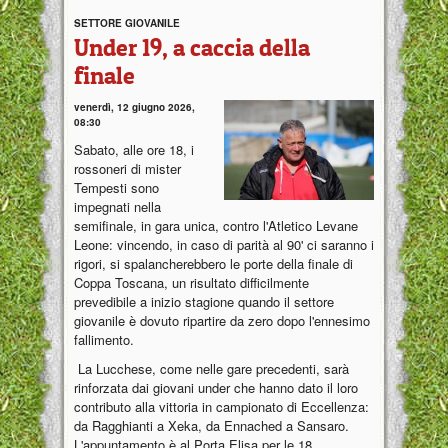
SETTORE GIOVANILE
Under 19, a caccia della
finale
venerdì, 12 giugno 2026,
08:30
Sabato, alle ore 18, i
rossoneri di mister
Tempesti sono
impegnati nella
semifinale, in gara unica, contro l'Atletico Levane
Leone: vincendo, in caso di parità al 90' ci saranno i
rigori, si spalancherebbero le porte della finale di
Coppa Toscana, un risultato difficilmente
prevedibile a inizio stagione quando il settore
giovanile è dovuto ripartire da zero dopo l'ennesimo
fallimento.
La Lucchese, come nelle gare precedenti, sarà
rinforzata dai giovani under che hanno dato il loro
contributo alla vittoria in campionato di Eccellenza:
da Ragghianti a Xeka, da Ennached a Sansaro.
L'appuntamento è al Porta Elisa per le 18