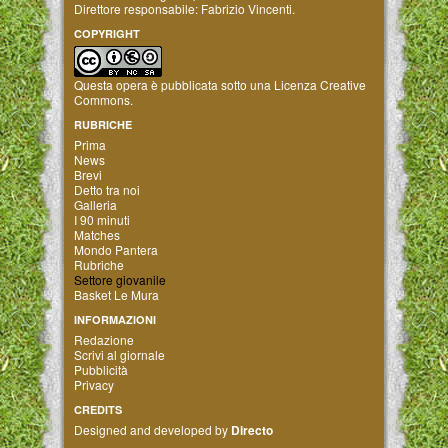
Direttore responsabile: Fabrizio Vincenti.
COPYRIGHT
Questa opera è pubblicata sotto una
Licenza Creative
Commons
.
RUBRICHE
Prima
News
Brevi
Detto tra noi
Galleria
I 90 minuti
Matches
Mondo Pantera
Rubriche
Settore giovanile
Basket Le Mura
INFORMAZIONI
Redazione
Scrivi al giornale
Pubblicità
Privacy
CREDITS
Designed and developed by
Directo