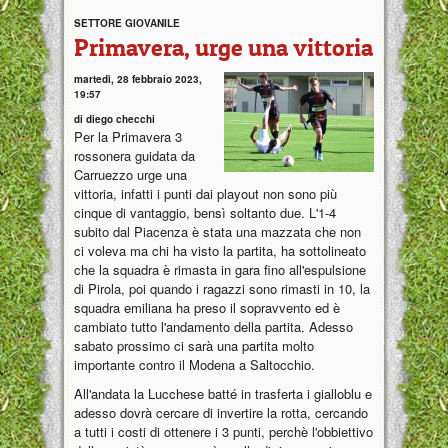
SETTORE GIOVANILE
Primavera, urge una vittoria
martedì, 28 febbraio 2023,
19:57
di diego checchi
Per la Primavera 3
rossonera guidata da
Carruezzo urge una
vittoria, infatti i punti dai playout non sono più
cinque di vantaggio, bensì soltanto due. L'1-4
subito dal Piacenza è stata una mazzata che non
ci voleva ma chi ha visto la partita, ha sottolineato
che la squadra è rimasta in gara fino all'espulsione
di Pirola, poi quando i ragazzi sono rimasti in 10, la
squadra emiliana ha preso il sopravvento ed è
cambiato tutto l'andamento della partita. Adesso
sabato prossimo ci sarà una partita molto
importante contro il Modena a Saltocchio.
All'andata la Lucchese batté in trasferta i gialloblu e
adesso dovrà cercare di invertire la rotta, cercando
a tutti i costi di ottenere i 3 punti, perchè l'obbiettivo