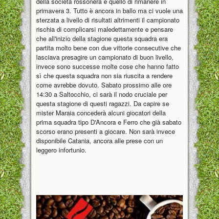
della società rossonera è quello di rimanere in
primavera 3. Tutto è ancora in ballo ma ci vuole una
sterzata a livello di risultati altrimenti il campionato
rischia di complicarsi maledettamente e pensare
che all'inizio della stagione questa squadra era
partita molto bene con due vittorie consecutive che
lasciava presagire un campionato di buon livello,
invece sono successe molte cose che hanno fatto
sì che questa squadra non sia riuscita a rendere
come avrebbe dovuto. Sabato prossimo alle ore
14:30 a Saltocchio, ci sarà il nodo cruciale per
questa stagione di questi ragazzi. Da capire se
mister Maraia concederà alcuni giocatori della
prima squadra tipo D'Ancora e Ferro che già sabato
scorso erano presenti a giocare. Non sarà invece
disponibile Catania, ancora alle prese con un
leggero infortunio.