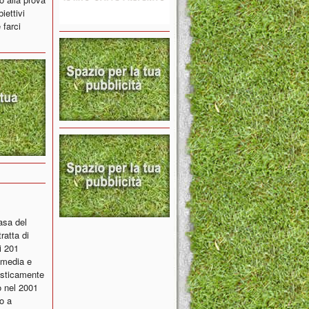
iettivi
 farci
asa del
ratta di
i 201
i media e
tisticamente
o nel 2001
o a