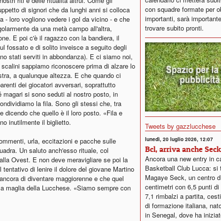
stri riti e delle ritualità altrui. Come gli
con squadre formate per ob
ruppetto di signori che da lunghi anni si colloca
importanti, sarà importante
ra - loro vogliono vedere i gol da vicino - e che
trovare subito pronti.
egolarmente da una metà campo all'altra,
ne. E poi c'è il ragazzo con la bandiera, il
l fossato e di solito inveisce a seguito degli
sono stati serviti in abbondanza). E ci siamo noi,
i scalini sappiamo riconoscere prima di alzare lo
stra, a qualunque altezza. E che quando ci
enti dei giocatori avversari, soprattutto
 magari si sono seduti al nostro posto, in
dividiamo la fila. Sono gli stessi che, tra
te dicendo che quello è il loro posto. «Fila e
o inutilmente il biglietto.
Tweets by gazzlucchese
lunedì, 20 luglio 2026, 12:07
ommenti, urla, eccitazioni e pacche sulle
Bcl, arriva anche Seck
quadra. Un saluto anch'esso rituale, col
Ancora una new entry in c
 alla Ovest. E non deve meravigliare se poi la
Basketball Club Lucca: si t
l tentativo di lenire il dolore del giovane Martino
Magaye Seck, un centro d
ancora di diventare maggiorenne e che quel
centimetri con 6,5 punti d
n la maglia della Lucchese. «Siamo sempre con
7,1 rimbalzi a partita, ces
di formazione italiana, nat
in Senegal, dove ha iniziat