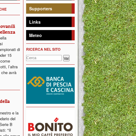
Supporters
ICHE
Links
iovanili
ellenza
Meteo
ella
si
ampionati di
RICERCA NEL SITO
nder 15
a come
ti, l’altra
 che avrà
della
nestro e la
dario del
Serie B
ti: "Il
o alla prova