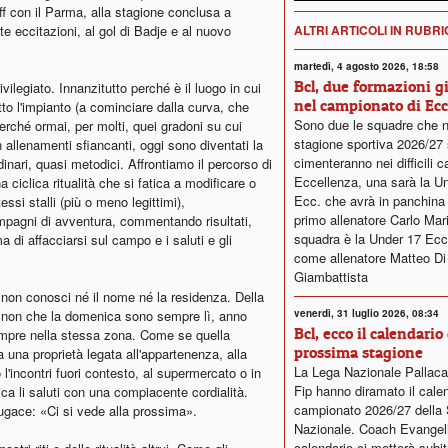
-off con il Parma, alla stagione conclusa a
ALTRI ARTICOLI IN RUBR
ate eccitazioni, al gol di Badje e al nuovo
martedì, 4 agosto 2026, 18:58
Bcl, due formazioni g
ilegiato. Innanzitutto perché è il luogo in cui
nel campionato di Ecc
tto l'impianto (a cominciare dalla curva, che
Sono due le squadre che n
erché ormai, per molti, quei gradoni su cui
stagione sportiva 2026/27 
allenamenti sfiancanti, oggi sono diventati la
cimenteranno nei difficili c
inari, quasi metodici. Affrontiamo il percorso di
Eccellenza, una sarà la U
 ciclica ritualità che si fatica a modificare o
Ecc. che avrà in panchin
ssi stalli (più o meno legittimi),
primo allenatore Carlo Mariot
ompagni di avventura, commentando risultati,
squadra è la Under 17 Ecc
ma di affacciarsi sul campo e i saluti e gli
come allenatore Matteo Di
Giambattista
i non conosci né il nome né la residenza. Della
venerdì, 31 luglio 2026, 08:34
 Se non che la domenica sono sempre lì, anno
Bcl, ecco il calendario 
empre nella stessa zona. Come se quella
prossima stagione
una proprietà legata all'appartenenza, alla
La Lega Nazionale Pallaca
l'incontri fuori contesto, al supermercato o in
Fip hanno diramato il calen
ca li saluti con una compiacente cordialità.
campionato 2026/27 della 
gace: «Ci si vede alla prossima».
Nazionale. Coach Evangelis
calendario ci metterà subit