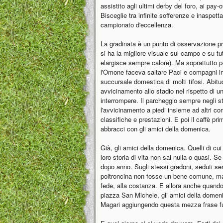
assistito agli ultimi derby del foro, ai pay
Bisceglie tra infinite sofferenze e inaspett
campionato d'eccellenza.
La gradinata è un punto di osservazione priv
si ha la migliore visuale sul campo e su tu
elargisce sempre calore). Ma soprattutto p
l'Omone faceva saltare Paci e compagni in 
succursale domestica di molti tifosi. Abitud
avvicinamento allo stadio nel rispetto di una
interrompere. Il parcheggio sempre negli ste
l'avvicinamento a piedi insieme ad altri c
classifiche e prestazioni. E poi il caffè pri
abbracci con gli amici della domenica.
Già, gli amici della domenica. Quelli di cu
loro storia di vita non sai nulla o quasi.
dopo anno. Sugli stessi gradoni, seduti s
poltroncina non fosse un bene comune, ma 
fede, alla costanza. E allora anche quando 
piazza San Michele, gli amici della domeni
Magari aggiungendo questa mezza frase fu