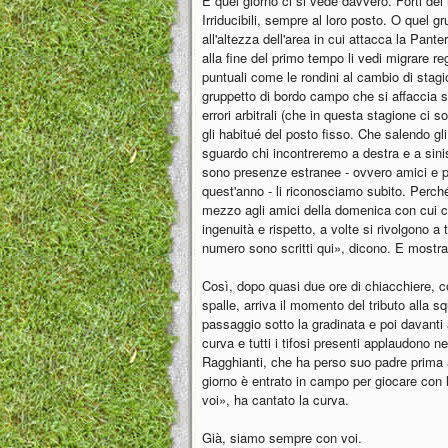
E quel giorno ci si vede davvero. Forti dei no
Irriducibili, sempre al loro posto. O quel g
all'altezza dell'area in cui attacca la Pante
alla fine del primo tempo li vedi migrare r
puntuali come le rondini al cambio di stagio
gruppetto di bordo campo che si affaccia su
errori arbitrali (che in questa stagione ci 
gli habitué del posto fisso. Che salendo gl
sguardo chi incontreremo a destra e a sini
sono presenze estranee - ovvero amici e par
quest'anno - li riconosciamo subito. Perché
mezzo agli amici della domenica con cui con
ingenuità e rispetto, a volte si rivolgono a 
numero sono scritti qui», dicono. E mostran
Così, dopo quasi due ore di chiacchiere, c
spalle, arriva il momento del tributo alla s
passaggio sotto la gradinata e poi davanti
curva e tutti i tifosi presenti applaudono ne
Ragghianti, che ha perso suo padre prima 
giorno è entrato in campo per giocare co
voi», ha cantato la curva.
Già, siamo sempre con voi.