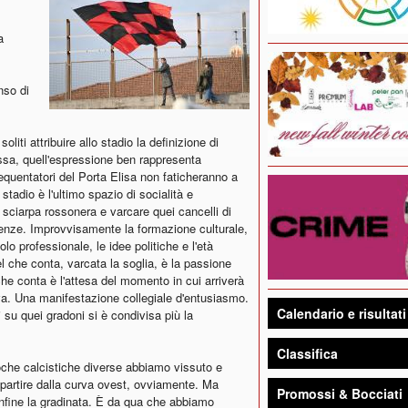
a
.
nso di
oliti attribuire allo stadio la definizione di
massa, quell'espressione ben rappresenta
quentatori del Porta Elisa non faticheranno a
tadio è l'ultimo spazio di socialità e
 sciarpa rossonera e varcare quei cancelli di
erenze. Improvvisamente la formazione culturale,
olo professionale, le idee politiche e l'età
l che conta, varcata la soglia, è la passione
he conta è l'attesa del momento in cui arriverà
ttiva. Una manifestazione collegiale d'entusiasmo.
Calendario e risultati
 su quei gradoni si è condivisa più la
Classifica
poche calcistiche diverse abbiamo vissuto e
A partire dalla curva ovest, ovviamente. Ma
Promossi & Bocciati
nfine la gradinata. È da qua che abbiamo