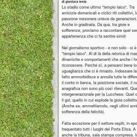
di gianluca testa
Lo stadio come ultimo "tempio laico". Tra
amicizie domenicali e ciclici riti collettivi, l
passione rossonera unisce da generazioni
Anche in gradinata. Da qua, tra gioie e
sofferenze, proviamo a raccontare quel se
appartenenza che ci fa sentire simili
Nel giornalismo sportivo - e non solo - si è s
"tempio laico". Al di là della retorica di 
dinamiche e comportamenti che anche i fre
riconoscere. Perché sì, a pensarci bene lo s
uguaglianza che ci è rimasto. Indossare la
fatto ammorbidisce e annulla tutte le diff
il conto in banca, la posizione sociale, il ru
anagrafica non sono più così rilevanti. Que
intergenerazionale per la Lucchese. Quel c
il gol, quello in cui esplode la gioia colle
(Anche se, ammettiamolo, negli ultimi anni
sofferenza della felicità).
Fatta eccezione per il settore ospiti, in e
frequentato tutti i luoghi del Porta Elisa. 
anche la tribuna, sala stampa compresa. I