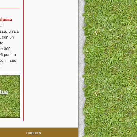
Colussa
 il
sa, un'ala
L con un
to
tre 300
06 punti a
con il suo
i
CREDITS