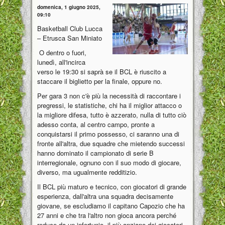
domenica, 1 giugno 2025,
09:10
Basketball Club Lucca
– Etrusca San Miniato
O dentro o fuori,
lunedì, all'incirca
verso le 19:30 si saprà se il BCL è riuscito a
staccare il biglietto per la finale, oppure no.
Per gara 3 non c'è più la necessità di raccontare i
pregressi, le statistiche, chi ha il miglior attacco o
la migliore difesa, tutto è azzerato, nulla di tutto ciò
adesso conta, al centro campo, pronte a
conquistarsi il primo possesso, ci saranno una di
fronte all'altra, due squadre che mietendo successi
hanno dominato il campionato di serie B
interregionale, ognuno con il suo modo di giocare,
diverso, ma ugualmente redditizio.
Il BCL più maturo e tecnico, con giocatori di grande
esperienza, dall'altra una squadra decisamente
giovane, se escludiamo il capitano Capozio che ha
27 anni e che tra l'altro non gioca ancora perché
reduce da un infortunio, il più anziano dei giocatori