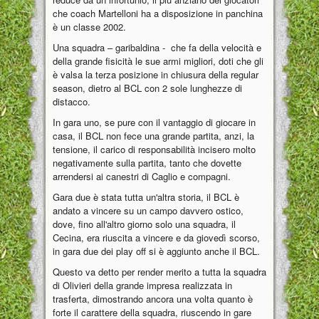
che coach Martelloni ha a disposizione in panchina
è un classe 2002.
Una squadra – garibaldina - che fa della velocità e
della grande fisicità le sue armi migliori, doti che gli
è valsa la terza posizione in chiusura della regular
season, dietro al BCL con 2 sole lunghezze di
distacco.
In gara uno, se pure con il vantaggio di giocare in
casa, il BCL non fece una grande partita, anzi, la
tensione, il carico di responsabilità incisero molto
negativamente sulla partita, tanto che dovette
arrendersi ai canestri di Caglio e compagni.
Gara due è stata tutta un'altra storia, il BCL è
andato a vincere su un campo davvero ostico,
dove, fino all'altro giorno solo una squadra, il
Cecina, era riuscita a vincere e da giovedì scorso,
in gara due dei play off si è aggiunto anche il BCL.
Questo va detto per render merito a tutta la squadra
di Olivieri della grande impresa realizzata in
trasferta, dimostrando ancora una volta quanto è
forte il carattere della squadra, riuscendo in gare