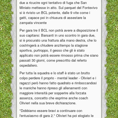
due a ricucire ogni tentativo di fuga che San
Miniato mettesse in atto. Sul parquet del Fontevivo
si è rivisto un BCL potente, dalle 9 vite come i
gatti, capace poi in chiusura di assestare la
zampata vincente
Per gara tre il BCL non potrà avere a disposizione il
suo capitano: Barsanti in uno scontro in gara due,
si è procurato una frattura alla mano destra, che lo
costringerà a chiudere anzitempo la stagione
sportiva, purtroppo, il gesso che gli è stato
applicato non potrà essere rimosso prima che siano
passati 30 giorni, come prescritto dal referto
ospedaliero.
Per tutta la squadra e lo staff è stato un brutto
colpo perdere il proprio - mental leader - Olivieri e i
ragazzi però hanno fatto quadrato e rimboccandosi
le maniche hanno ripreso gli allenamenti con
maggiore intensità per sopperire alla forzata
assenza, concetto che esprime anche coach
Olivieri nella sua breve dichiarazione.
"Dobbiamo essere bravi a continuare con
l'entusiasmo di gara 2." Olivieri ha poi elogiato le