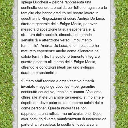
spiega Lucchesi – perché rappresenta una
continuità concreta e solida per tutte le ragazze e le
famiglie che hanno creduto nel nostro lavoro in
questi anni. Ringraziamo di cuore Andrea De Luca,
direttore generale della Folgor Marlia, per aver
messo a disposizione la sua esperienza e la
struttura della società, dimostrando grande
sensibilità e attenzione verso il movimento
femminile”. Andrea De Luca, che in passato ha
maturato esperienze anche come allenatore nel
calcio femminile, ha voluto fortemente integrare
questo progetto all’interno della Folgor Marlia,
offrendo le condizioni ideali per uno sviluppo
duraturo e sostenibile.
“L’intero staff tecnico e organizzativo rimarrà
invariato – aggiunge Lucchesi – per garantire
continuità educativa, tecnica e umana. Vogliamo
offrire alle atlete un ambiente sereno, stimolante e
rispettoso, dove poter crescere come calciatrici e
come persone”. Questa nuova fase non
rappresenta una rottura, ma un’evoluzione. Dopo
aver ricevuto diverse manifestazioni di interesse da
parte di altre società, la scelta è ricaduta sulla