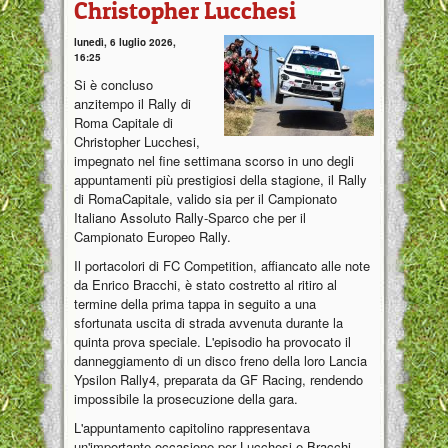
Christopher Lucchesi
lunedì, 6 luglio 2026,
16:25
Si è concluso
anzitempo il Rally di
Roma Capitale di
Christopher Lucchesi,
impegnato nel fine settimana scorso in uno degli
appuntamenti più prestigiosi della stagione, il Rally
di RomaCapitale, valido sia per il Campionato
Italiano Assoluto Rally-Sparco che per il
Campionato Europeo Rally.
Il portacolori di FC Competition, affiancato alle note
da Enrico Bracchi, è stato costretto al ritiro al
termine della prima tappa in seguito a una
sfortunata uscita di strada avvenuta durante la
quinta prova speciale. L'episodio ha provocato il
danneggiamento di un disco freno della loro Lancia
Ypsilon Rally4, preparata da GF Racing, rendendo
impossibile la prosecuzione della gara.
L'appuntamento capitolino rappresentava
un'importante occasione per Lucchesi e Bracchi,