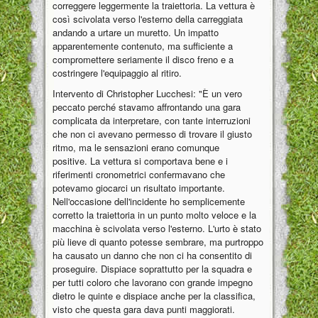
correggere leggermente la traiettoria. La vettura è
così scivolata verso l'esterno della carreggiata
andando a urtare un muretto. Un impatto
apparentemente contenuto, ma sufficiente a
compromettere seriamente il disco freno e a
costringere l'equipaggio al ritiro.
Intervento di Christopher Lucchesi: "È un vero
peccato perché stavamo affrontando una gara
complicata da interpretare, con tante interruzioni
che non ci avevano permesso di trovare il giusto
ritmo, ma le sensazioni erano comunque
positive. La vettura si comportava bene e i
riferimenti cronometrici confermavano che
potevamo giocarci un risultato importante.
Nell'occasione dell'incidente ho semplicemente
corretto la traiettoria in un punto molto veloce e la
macchina è scivolata verso l'esterno. L'urto è stato
più lieve di quanto potesse sembrare, ma purtroppo
ha causato un danno che non ci ha consentito di
proseguire. Dispiace soprattutto per la squadra e
per tutti coloro che lavorano con grande impegno
dietro le quinte e dispiace anche per la classifica,
visto che questa gara dava punti maggiorati.