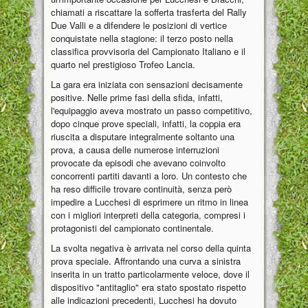
chiamati a riscattare la sofferta trasferta del Rally
Due Valli e a difendere le posizioni di vertice
conquistate nella stagione: il terzo posto nella
classifica provvisoria del Campionato Italiano e il
quarto nel prestigioso Trofeo Lancia.
La gara era iniziata con sensazioni decisamente
positive. Nelle prime fasi della sfida, infatti,
l'equipaggio aveva mostrato un passo competitivo,
dopo cinque prove speciali, infatti, la coppia era
riuscita a disputare integralmente soltanto una
prova, a causa delle numerose interruzioni
provocate da episodi che avevano coinvolto
concorrenti partiti davanti a loro. Un contesto che
ha reso difficile trovare continuità, senza però
impedire a Lucchesi di esprimere un ritmo in linea
con i migliori interpreti della categoria, compresi i
protagonisti del campionato continentale.
La svolta negativa è arrivata nel corso della quinta
prova speciale. Affrontando una curva a sinistra
inserita in un tratto particolarmente veloce, dove il
dispositivo "antitaglio" era stato spostato rispetto
alle indicazioni precedenti, Lucchesi ha dovuto