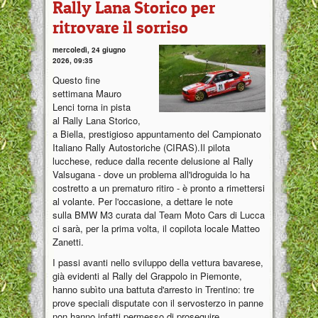
Rally Lana Storico per
ritrovare il sorriso
mercoledì, 24 giugno
2026, 09:35
Questo fine
settimana Mauro
Lenci torna in pista
al Rally Lana Storico,
a Biella, prestigioso appuntamento del Campionato
Italiano Rally Autostoriche (CIRAS).Il pilota
lucchese, reduce dalla recente delusione al Rally
Valsugana - dove un problema all'idroguida lo ha
costretto a un prematuro ritiro - è pronto a rimettersi
al volante. Per l'occasione, a dettare le note
sulla BMW M3 curata dal Team Moto Cars di Lucca
ci sarà, per la prima volta, il copilota locale Matteo
Zanetti.
I passi avanti nello sviluppo della vettura bavarese,
già evidenti al Rally del Grappolo in Piemonte,
hanno subìto una battuta d'arresto in Trentino: tre
prove speciali disputate con il servosterzo in panne
non hanno infatti permesso di proseguire