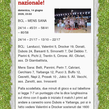
nazionale!
domenica, 14 giugno
2026, 23:02
BCL – MENS SANA
24/14 – 45/31 – 58/41
– 80/58
24/14 – 21/17 – 13/10 – 22/17
BCL: Landucci, Valentini 5, Drocker 19, Donati,
Dubois 24, Barsanti 5, Simonetti 7, Del Debbio 7,
Pierini 6, Pichi 2, Trentin 5, Cirrone. All. Olivieri,
ass. Di Giambattista,
Mens Sana: Belli, Pannini, Perin 7, Calviani,
Cerchiaro 7, Yarbanga 12, Pucci 3, Buffo 12,
Cesretti, Nepi 2, Prosek 10 , Jokic 5. All. Vecchi,
ass. Zanotti, ass. Innocenti
Palla scodellata, due minuti di gioco e sul tabellone
si legge 7-7 un punteggio che la dice lunghissima
sul ritmo con il quale è iniziato il match.I primi ad
andare a canestro sono Dubois e Yarbanga, poi si è
fatto vedere Valentini e Drocker sostenuti dai 1600