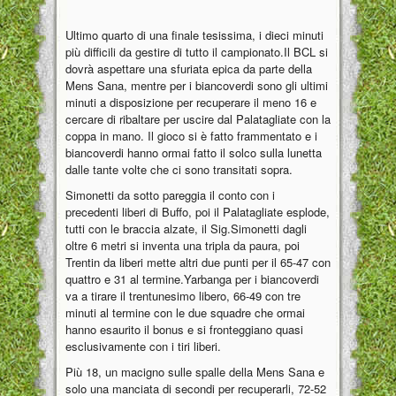
Ultimo quarto di una finale tesissima, i dieci minuti
più difficili da gestire di tutto il campionato.Il BCL si
dovrà aspettare una sfuriata epica da parte della
Mens Sana, mentre per i biancoverdi sono gli ultimi
minuti a disposizione per recuperare il meno 16 e
cercare di ribaltare per uscire dal Palatagliate con la
coppa in mano. Il gioco si è fatto frammentato e i
biancoverdi hanno ormai fatto il solco sulla lunetta
dalle tante volte che ci sono transitati sopra.
Simonetti da sotto pareggia il conto con i
precedenti liberi di Buffo, poi il Palatagliate esplode,
tutti con le braccia alzate, il Sig.Simonetti dagli
oltre 6 metri si inventa una tripla da paura, poi
Trentin da liberi mette altri due punti per il 65-47 con
quattro e 31 al termine.Yarbanga per i biancoverdi
va a tirare il trentunesimo libero, 66-49 con tre
minuti al termine con le due squadre che ormai
hanno esaurito il bonus e si fronteggiano quasi
esclusivamente con i tiri liberi.
Più 18, un macigno sulle spalle della Mens Sana e
solo una manciata di secondi per recuperarli, 72-52