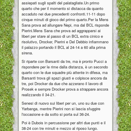
assiepati sugli spalti del palatagliate.Un primo
quarto che per il momento si distacca da quanto
accaduto nei due precedenti confronti.11-11 dopo
cinque minuti di gioco del primo quarto.Per la Mens
Sana prova ad allungare Nepi, ma dal BCL risponde
Pierini.Mens Sana che prova ad aggrapparsi ai
liberi per stare al passo di un BCL extra cinico e
risolutivo, Drocker, Pierini e Del Debbio infiammano
il palazzo portando il BCL al 24-14 a 60 alla prima
sirena.
Si riparte con Barsanti da tre, ma è pronto Pucci a
rispondere per le rime dalla distanza, è un secondo
quarto con le due squadre più attente in difesa, ma
Barsanti trova gli spazi giusti e colpisce ancora da
tre, poi Drocker da due che azzerano il lavoro di
Prosek e sempre Drocker prova a strappare ancora
realizzando il 34-21.
Senesi di nuovo sui liberi per un, uno su due con
Yarbanga, mentre Pierini non si lascia sfuggire
l'occasione e da sotto si porta sul 36-24.
Poi è Dubois in percussione per altri due punti e il
38-24 con tre minuti e mezzo al riposo lungo.