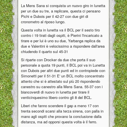
La Mens Sana si conquista un nuovo giro in lunetta
per un due su tre, a replicare, questa ci pensano
Pichi e Dubois per il 42-27 con due giri di
cronometro al riposo lungo.
Questa volta in lunetta va il BCL per il sesto tiro
contro i 19 tirati dagli ospiti, è Pierini l'incaricato a
tirare e per lui è uno su due, Yarbanga replica da
due e Valentini è velocissimo a rispondere dall'area
chiudendo il quarto sul 45-31
Si riparte con Drocker da due che porta il suo
personale a quota 19 punti, il BCL poi va in Lunetta
con Dubois per altri due punti ed in contropiede con
Simonetti per il 51-31 E' un BCL molto concentrato
attento che si è attestato sul più 20 rispondendo
canestro su canestro alla Mens Sana. 55-37 con i
biancoverdi di nuovo in lunetta per tirare il
venticinquesimo libero contro gli 8 del BCL.
Liberi che fanno scendere il gap a meno 17 con
trenta secondi scarsi alla terza sirena, con palla in
mano agli ospiti che provano la conclusione dalla
distanza, ma ad opporsi questa volta è il ferro.